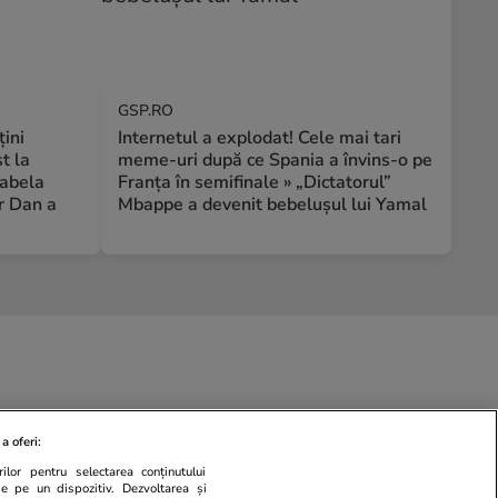
GSP.RO
țini
Internetul a explodat! Cele mai tari
t la
meme-uri după ce Spania a învins-o pe
rabela
Franța în semifinale » „Dictatorul”
r Dan a
Mbappe a devenit bebelușul lui Yamal
a oferi:
ilor pentru selectarea conținutului
de pe un dispozitiv. Dezvoltarea și