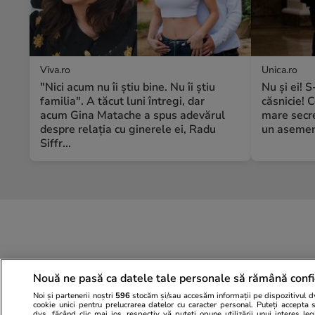
Viva.ro
Unica.ro
"Nici acum nu îi știu bine. Nu îi știu
Nu și ei! 
familia". A tăcut luni întregi, dar
căsnicie! C
acum Gina Matache a spus adevărul
mare secre
despre relația cu ginerele ei, Radu
un asemene
Siffr...
Nouă ne pasă ca datele tale personale să rămână confi
Noi și partenerii noștri
596
stocăm și/sau accesăm informații pe dispozitivul dvs
cookie unici pentru prelucrarea datelor cu caracter personal. Puteți accepta 
dvs. făcând clic mai jos, respectiv vă puteți opune utilizării unui interes l