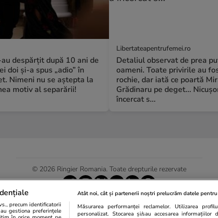
Libertateapentrufemei.ro
S-au despărțit după 10 ani de
Detaliul observat de prea pu
ei doi și-a spus „adio” în
oameni. Toate privirile au fos
t. Nimeni nu se aștepta la
rochie, dar iată ce poartă Mi
a motiv al separării!
Grădinaru pe deget... Nicușo
încercat s...
© 2026 Ringier Romania. Toate drepturile rezervate
dențiale
Atât noi, cât și partenerii noștri prelucrăm datele pentru 
., precum identificatorii
Măsurarea performanței reclamelor. Utilizarea profilur
Actualizare preferințe cookies
sau gestiona preferințele
personalizat. Stocarea și/sau accesarea informațiilor 
egitim în orice moment pe