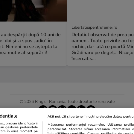
Libertateapentrufemei.ro
S-au despărțit după 10 ani de
Detaliul observat de prea pu
ei doi și-a spus „adio” în
oameni. Toate privirile au fos
t. Nimeni nu se aștepta la
rochie, dar iată ce poartă Mi
a motiv al separării!
Grădinaru pe deget... Nicușo
încercat s...
© 2026 Ringier Romania. Toate drepturile rezervate
dențiale
Atât noi, cât și partenerii noștri prelucrăm datele pentru 
., precum identificatorii
Măsurarea performanței reclamelor. Utilizarea profilur
Actualizare preferințe cookies
sau gestiona preferințele
personalizat. Stocarea și/sau accesarea informațiilor 
egitim în orice moment pe
îmbunătățirea serviciilor. Crearea profilurilor de conținut