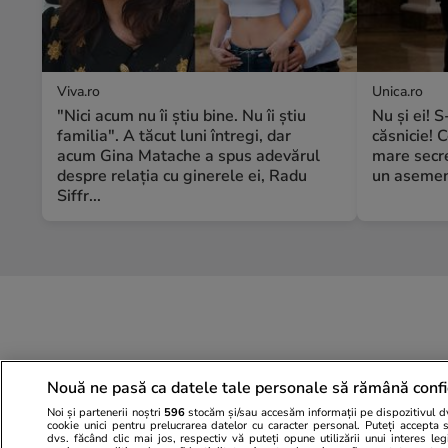
Viva.ro
Unica.ro
"Nici acum nu îi știu bine. Nu îi știu
Nu și ei! 
familia". A tăcut luni întregi, dar
căsnicie! C
acum Gina Matache a spus adevărul
mare secre
despre relația cu ginerele ei, Radu
un asemene
Siffr...
Nouă ne pasă ca datele tale personale să rămână confi
Noi și partenerii noștri
596
stocăm și/sau accesăm informații pe dispozitivul dvs
cookie unici pentru prelucrarea datelor cu caracter personal. Puteți accepta 
dvs. făcând clic mai jos, respectiv vă puteți opune utilizării unui interes l