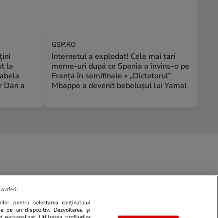
GSP.RO
țini
Internetul a explodat! Cele mai tari
t la
meme-uri după ce Spania a învins-o pe
rabela
Franța în semifinale » „Dictatorul”
r Dan a
Mbappe a devenit bebelușul lui Yamal
a oferi:
ilor pentru selectarea conținutului
de pe un dispozitiv. Dezvoltarea și
 personalizat. Utilizarea profilurilor