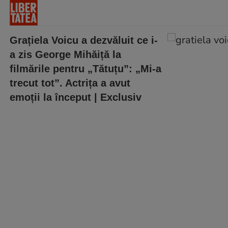
Grațiela Voicu a dezvăluit ce i-
a zis George Mihăiță la
filmările pentru „Tătuțu”: „Mi-a
trecut tot”. Actrița a avut
emoții la început | Exclusiv