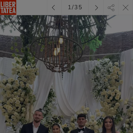
1
/
35