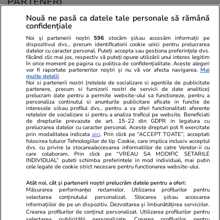
PARTENERI
Nouă ne pasă ca datele tale personale să rămână
confidențiale
Noi și partenerii noștri
596
stocăm și/sau accesăm informații pe
dispozitivul dvs., precum identificatorii cookie unici pentru prelucrarea
datelor cu caracter personal. Puteți accepta sau gestiona preferințele dvs.
făcând clic mai jos, respectiv vă puteți opune utilizării unui interes legitim
în orice moment pe pagina cu politica de confidențialitate. Aceste alegeri
vor fi raportate partenerilor noștri și nu vă vor afecta navigarea.
Mai
multe detalii
Noi si partenerii nostri (retelele de socializare si agentiile de publicitate
partenere, precum si furnizorii nostri de servicii de date analitice)
prelucram date pentru a permite website-ului sa functioneze, pentru a
personaliza continutul si anunturile publicitare afisate in functie de
interesele si/sau profilul dvs., pentru a va oferi functionalitati aferente
retelelor de socializare si pentru a analiza traficul pe website. Beneficiati
de drepturile prevazute de art. 15-22 din GDPR in legatura cu
prelucrarea datelor cu caracter personal. Aceste drepturi pot fi exercitate
Viva.ro
Unica.ro
prin modalitatea indicata
aici
. Prin click pe “ACCEPT TOATE”, acceptati
"Nici acum nu îi știu bine. Nu îi știu familia".
Nu și ei! S-au de
folosirea tuturor Tehnologiilor de tip Cookie, care implica inclusiv acceptul
dvs. cu privire la stocarea/accesarea informatiilor de catre Vendor-ii cu
A tăcut luni întregi, dar acum Gina Matache a
căsnicie! Cei doi
care colaboram. Prin click pe “VREAU SA MODIFIC SETARILE
spus adevărul despre relația cu ginerele ei,
secret. Nimeni n
INDIVIDUAL” puteti schimba preferintele in mod individual, mai putin
cele legate de cookie strict necesare pentru functionarea website-ului.
Radu Siffr...
motiv al separării
Atât noi, cât și partenerii noștri prelucrăm datele pentru a oferi:
Măsurarea performanței reclamelor. Utilizarea profilurilor pentru
selectarea conținutului personalizat. Stocarea și/sau accesarea
© 2026 Ringier Romania. Toate drepturile rezervate
informațiilor de pe un dispozitiv. Dezvoltarea și îmbunătățirea serviciilor.
Crearea profilurilor de conținut personalizat. Utilizarea profilurilor pentru
selectarea publicității personalizate. Crearea profilurilor pentru