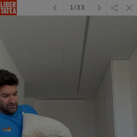
1
/
33