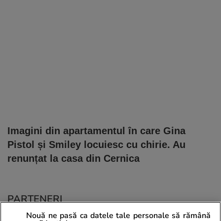
Imagini din apartamentul în care Gina
Pistol și Smiley locuiesc cu chirie. Au
renunțat la casa din Cernica
PARTENERI
Nouă ne pasă ca datele tale personale să rămână