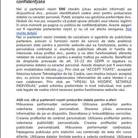
confidențiale
Noi și partenerii noștri
596
stocăm și/sau accesăm informații pe
dispozitivul dvs., precum identificatorii cookie unici pentru prelucrarea
datelor cu caracter personal. Puteți accepta sau gestiona preferințele dvs.
făcând clic mai jos, respectiv vă puteți opune utilizării unui interes legitim
în orice moment pe pagina cu politica de confidențialitate. Aceste alegeri
vor fi raportate partenerilor noștri și nu vă vor afecta navigarea.
Mai
multe detalii
Noi si partenerii nostri (retelele de socializare si agentiile de publicitate
partenere, precum si furnizorii nostri de servicii de date analitice)
prelucram date pentru a permite website-ului sa functioneze, pentru a
personaliza continutul si anunturile publicitare afisate in functie de
interesele si/sau profilul dvs., pentru a va oferi functionalitati aferente
retelelor de socializare si pentru a analiza traficul pe website. Beneficiati
de drepturile prevazute de art. 15-22 din GDPR in legatura cu
prelucrarea datelor cu caracter personal. Aceste drepturi pot fi exercitate
Viva.ro
Unica.ro
prin modalitatea indicata
aici
. Prin click pe “ACCEPT TOATE”, acceptati
"Nici acum nu îi știu bine. Nu îi știu familia".
Nu și ei! S-au de
folosirea tuturor Tehnologiilor de tip Cookie, care implica inclusiv acceptul
dvs. cu privire la stocarea/accesarea informatiilor de catre Vendor-ii cu
A tăcut luni întregi, dar acum Gina Matache a
căsnicie! Cei doi
care colaboram. Prin click pe “VREAU SA MODIFIC SETARILE
spus adevărul despre relația cu ginerele ei,
secret. Nimeni n
INDIVIDUAL” puteti schimba preferintele in mod individual, mai putin
cele legate de cookie strict necesare pentru functionarea website-ului.
Radu Siffr...
motiv al separării
Atât noi, cât și partenerii noștri prelucrăm datele pentru a oferi:
Măsurarea performanței reclamelor. Utilizarea profilurilor pentru
selectarea conținutului personalizat. Stocarea și/sau accesarea
© 2026 Ringier Romania. Toate drepturile rezervate
informațiilor de pe un dispozitiv. Dezvoltarea și îmbunătățirea serviciilor.
Crearea profilurilor de conținut personalizat. Utilizarea profilurilor pentru
selectarea publicității personalizate. Crearea profilurilor pentru
publicitate personalizată. Măsurarea performanței conținutului.
Înțelegerea publicului prin statistici sau combinații de date din surse
diferite. Utilizarea datelor limitate pentru a selecta conținutul. Utilizarea