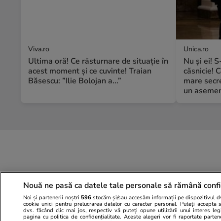
Viva.ro
Unica.ro
Ultima oră! Ce răsturnare de situație în
Nu și ei! 
acest moment și ce cuvinte! Traian
căsnicie! C
Băsescu: ”Ilie Bolojan a...”
mare secre
un asemene
Nouă ne pasă ca datele tale personale să rămână confi
Noi și partenerii noștri
596
stocăm și/sau accesăm informații pe dispozitivul dvs
cookie unici pentru prelucrarea datelor cu caracter personal. Puteți accepta 
dvs. făcând clic mai jos, respectiv vă puteți opune utilizării unui interes l
pagina cu politica de confidențialitate. Aceste alegeri vor fi raportate parten