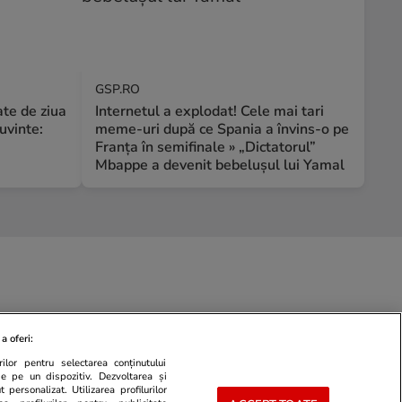
GSP.RO
te de ziua
Internetul a explodat! Cele mai tari
uvinte:
meme-uri după ce Spania a învins-o pe
Franța în semifinale » „Dictatorul”
Mbappe a devenit bebelușul lui Yamal
a oferi:
ilor pentru selectarea conținutului
de pe un dispozitiv. Dezvoltarea și
 personalizat. Utilizarea profilurilor