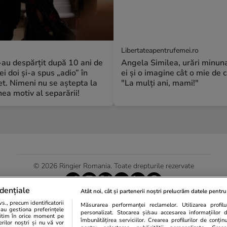
Libertateapentrufemei.ro
S-au despărțit după 10 ani de
Angela Similea, urări minuna
ei doi și-a spus „adio” în
ei și o imagine cât o mie de c
t. Nimeni nu se aștepta la
"La mulți ani, mami!"
a motiv al separării!
© 2026 Ringier Romania. Toate drepturile rezervate
dențiale
Atât noi, cât și partenerii noștri prelucrăm datele pentru 
., precum identificatorii
Măsurarea performanței reclamelor. Utilizarea profilur
Actualizare preferințe cookies
sau gestiona preferințele
personalizat. Stocarea și/sau accesarea informațiilor 
egitim în orice moment pe
îmbunătățirea serviciilor. Crearea profilurilor de conținut
erilor noștri și nu vă vor