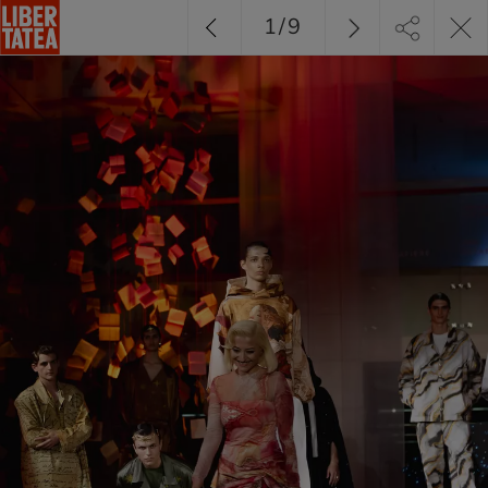
1
/
9