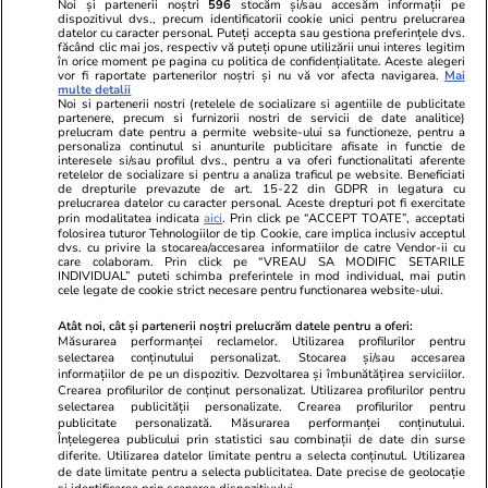
Noi și partenerii noștri
596
stocăm și/sau accesăm informații pe
dispozitivul dvs., precum identificatorii cookie unici pentru prelucrarea
datelor cu caracter personal. Puteți accepta sau gestiona preferințele dvs.
făcând clic mai jos, respectiv vă puteți opune utilizării unui interes legitim
în orice moment pe pagina cu politica de confidențialitate. Aceste alegeri
vor fi raportate partenerilor noștri și nu vă vor afecta navigarea.
Mai
multe detalii
Noi si partenerii nostri (retelele de socializare si agentiile de publicitate
partenere, precum si furnizorii nostri de servicii de date analitice)
prelucram date pentru a permite website-ului sa functioneze, pentru a
personaliza continutul si anunturile publicitare afisate in functie de
interesele si/sau profilul dvs., pentru a va oferi functionalitati aferente
retelelor de socializare si pentru a analiza traficul pe website. Beneficiati
de drepturile prevazute de art. 15-22 din GDPR in legatura cu
prelucrarea datelor cu caracter personal. Aceste drepturi pot fi exercitate
Viva.ro
Unica.ro
prin modalitatea indicata
aici
. Prin click pe “ACCEPT TOATE”, acceptati
folosirea tuturor Tehnologiilor de tip Cookie, care implica inclusiv acceptul
"Nici acum nu îi știu bine. Nu îi știu familia".
Nu și ei! S-au de
dvs. cu privire la stocarea/accesarea informatiilor de catre Vendor-ii cu
A tăcut luni întregi, dar acum Gina Matache a
căsnicie! Cei doi
care colaboram. Prin click pe “VREAU SA MODIFIC SETARILE
spus adevărul despre relația cu ginerele ei,
secret. Nimeni n
INDIVIDUAL” puteti schimba preferintele in mod individual, mai putin
cele legate de cookie strict necesare pentru functionarea website-ului.
Radu Siffr...
motiv al separării
Atât noi, cât și partenerii noștri prelucrăm datele pentru a oferi:
Măsurarea performanței reclamelor. Utilizarea profilurilor pentru
selectarea conținutului personalizat. Stocarea și/sau accesarea
© 2026 Ringier Romania. Toate drepturile rezervate
informațiilor de pe un dispozitiv. Dezvoltarea și îmbunătățirea serviciilor.
Crearea profilurilor de conținut personalizat. Utilizarea profilurilor pentru
selectarea publicității personalizate. Crearea profilurilor pentru
publicitate personalizată. Măsurarea performanței conținutului.
Înțelegerea publicului prin statistici sau combinații de date din surse
diferite. Utilizarea datelor limitate pentru a selecta conținutul. Utilizarea
Actualizare preferințe cookies
de date limitate pentru a selecta publicitatea. Date precise de geolocație