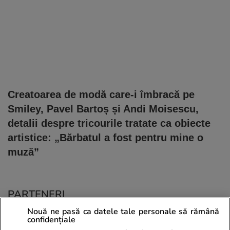
Creatoarea de modă care-i îmbracă pe
Smiley, Pavel Bartoș și Andi Moisescu,
detalii despre tricourile tratate ca obiecte
artistice: „Bărbatul a fost pentru mine o
muză”
PARTENERI
Nouă ne pasă ca datele tale personale să rămână
confidențiale