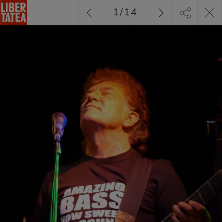
1
/
14