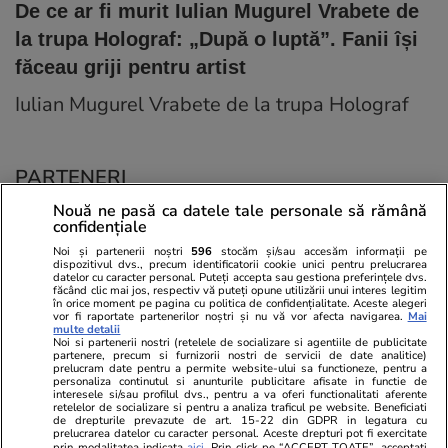
De ce ar fi murit Iulian Mugurel Vrabete de
la trupa Holograf: „După o luptă”. Fanii își
făceau griji pentru artist
Iulian Mugurel Vrabete de la trupa Holograf
PARTENERI
Nouă ne pasă ca datele tale personale să rămână
confidențiale
Noi și partenerii noștri
596
stocăm și/sau accesăm informații pe
dispozitivul dvs., precum identificatorii cookie unici pentru prelucrarea
datelor cu caracter personal. Puteți accepta sau gestiona preferințele dvs.
făcând clic mai jos, respectiv vă puteți opune utilizării unui interes legitim
în orice moment pe pagina cu politica de confidențialitate. Aceste alegeri
vor fi raportate partenerilor noștri și nu vă vor afecta navigarea.
Mai
multe detalii
Noi si partenerii nostri (retelele de socializare si agentiile de publicitate
partenere, precum si furnizorii nostri de servicii de date analitice)
prelucram date pentru a permite website-ului sa functioneze, pentru a
personaliza continutul si anunturile publicitare afisate in functie de
interesele si/sau profilul dvs., pentru a va oferi functionalitati aferente
retelelor de socializare si pentru a analiza traficul pe website. Beneficiati
de drepturile prevazute de art. 15-22 din GDPR in legatura cu
prelucrarea datelor cu caracter personal. Aceste drepturi pot fi exercitate
Viva.ro
Unica.ro
prin modalitatea indicata
aici
. Prin click pe “ACCEPT TOATE”, acceptati