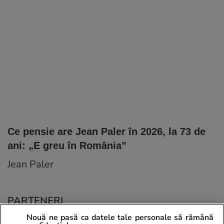
Ce pensie are Jean Paler în 2026, la 73 de
ani: „E greu în România”
Jean Paler
PARTENERI
Nouă ne pasă ca datele tale personale să rămână