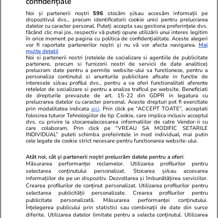
confidențiale
Noi și partenerii noștri
596
stocăm și/sau accesăm informații pe
dispozitivul dvs., precum identificatorii cookie unici pentru prelucrarea
datelor cu caracter personal. Puteți accepta sau gestiona preferințele dvs.
făcând clic mai jos, respectiv vă puteți opune utilizării unui interes legitim
în orice moment pe pagina cu politica de confidențialitate. Aceste alegeri
vor fi raportate partenerilor noștri și nu vă vor afecta navigarea.
Mai
multe detalii
Noi si partenerii nostri (retelele de socializare si agentiile de publicitate
partenere, precum si furnizorii nostri de servicii de date analitice)
prelucram date pentru a permite website-ului sa functioneze, pentru a
personaliza continutul si anunturile publicitare afisate in functie de
interesele si/sau profilul dvs., pentru a va oferi functionalitati aferente
retelelor de socializare si pentru a analiza traficul pe website. Beneficiati
de drepturile prevazute de art. 15-22 din GDPR in legatura cu
prelucrarea datelor cu caracter personal. Aceste drepturi pot fi exercitate
Viva.ro
Unica.ro
prin modalitatea indicata
aici
. Prin click pe “ACCEPT TOATE”, acceptati
Ultima oră! Ce răsturnare de situație în acest
Nu și ei! S-au de
folosirea tuturor Tehnologiilor de tip Cookie, care implica inclusiv acceptul
dvs. cu privire la stocarea/accesarea informatiilor de catre Vendor-ii cu
moment și ce cuvinte! Traian Băsescu: ”Ilie
căsnicie! Cei doi
care colaboram. Prin click pe “VREAU SA MODIFIC SETARILE
Bolojan a...”
secret. Nimeni n
INDIVIDUAL” puteti schimba preferintele in mod individual, mai putin
cele legate de cookie strict necesare pentru functionarea website-ului.
motiv al separării
Atât noi, cât și partenerii noștri prelucrăm datele pentru a oferi:
Măsurarea performanței reclamelor. Utilizarea profilurilor pentru
selectarea conținutului personalizat. Stocarea și/sau accesarea
© 2026 Ringier Romania. Toate drepturile rezervate
informațiilor de pe un dispozitiv. Dezvoltarea și îmbunătățirea serviciilor.
Crearea profilurilor de conținut personalizat. Utilizarea profilurilor pentru
selectarea publicității personalizate. Crearea profilurilor pentru
publicitate personalizată. Măsurarea performanței conținutului.
Înțelegerea publicului prin statistici sau combinații de date din surse
diferite. Utilizarea datelor limitate pentru a selecta conținutul. Utilizarea