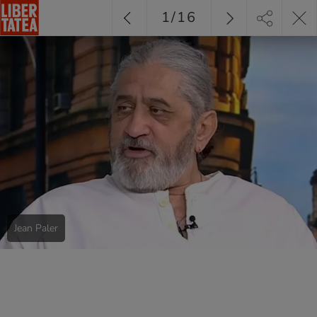
1
/
16
Jean Paler