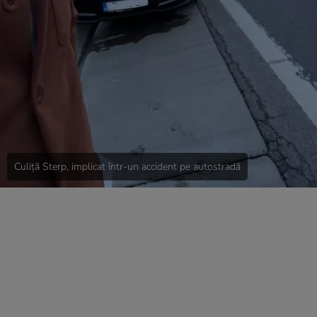
Culiță Sterp, implicat într-un accident pe autostradă