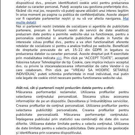
dispozitivul dvs., precum identificatorii cookie unici pentru prelucrarea
datelor cu caracter personal. Puteți accepta sau gestiona preferințele dvs.
făcând clic mai jos, respectiv vă puteți opune utilizării unui interes legitim
în orice moment pe pagina cu politica de confidențialitate. Aceste alegeri
vor fi raportate partenerilor noștri și nu vă vor afecta navigarea.
Mai
multe detalii
Noi si partenerii nostri (retelele de socializare si agentiile de publicitate
partenere, precum si furnizorii nostri de servicii de date analitice)
prelucram date pentru a permite website-ului sa functioneze, pentru a
personaliza continutul si anunturile publicitare afisate in functie de
interesele si/sau profilul dvs., pentru a va oferi functionalitati aferente
retelelor de socializare si pentru a analiza traficul pe website. Beneficiati
de drepturile prevazute de art. 15-22 din GDPR in legatura cu
prelucrarea datelor cu caracter personal. Aceste drepturi pot fi exercitate
Viva.ro
Unica.ro
prin modalitatea indicata
aici
. Prin click pe “ACCEPT TOATE”, acceptati
"Nici acum nu îi știu bine. Nu îi știu familia".
Nu și ei! S-au de
folosirea tuturor Tehnologiilor de tip Cookie, care implica inclusiv acceptul
dvs. cu privire la stocarea/accesarea informatiilor de catre Vendor-ii cu
A tăcut luni întregi, dar acum Gina Matache a
căsnicie! Cei doi
care colaboram. Prin click pe “VREAU SA MODIFIC SETARILE
spus adevărul despre relația cu ginerele ei,
secret. Nimeni n
INDIVIDUAL” puteti schimba preferintele in mod individual, mai putin
cele legate de cookie strict necesare pentru functionarea website-ului.
Radu Siffr...
motiv al separării
Atât noi, cât și partenerii noștri prelucrăm datele pentru a oferi:
Măsurarea performanței reclamelor. Utilizarea profilurilor pentru
selectarea conținutului personalizat. Stocarea și/sau accesarea
© 2026 Ringier Romania. Toate drepturile rezervate
informațiilor de pe un dispozitiv. Dezvoltarea și îmbunătățirea serviciilor.
Crearea profilurilor de conținut personalizat. Utilizarea profilurilor pentru
selectarea publicității personalizate. Crearea profilurilor pentru
publicitate personalizată. Măsurarea performanței conținutului.
Înțelegerea publicului prin statistici sau combinații de date din surse
diferite. Utilizarea datelor limitate pentru a selecta conținutul. Utilizarea
Actualizare preferințe cookies
de date limitate pentru a selecta publicitatea. Date precise de geolocație
și identificarea prin scanarea dispozitivului.