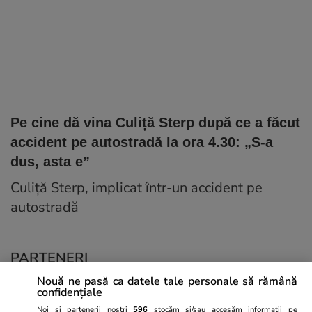
Pe cine dă vina Culiță Sterp după ce a făcut
accident pe autostradă la ora 4.30: „S-a
dus, asta e”
Culiță Sterp, implicat într-un accident pe
autostradă
PARTENERI
Nouă ne pasă ca datele tale personale să rămână
confidențiale
Noi și partenerii noștri
596
stocăm și/sau accesăm informații pe