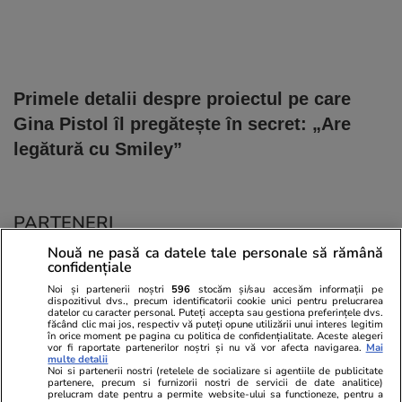
Primele detalii despre proiectul pe care
Gina Pistol îl pregătește în secret: „Are
legătură cu Smiley”
PARTENERI
Nouă ne pasă ca datele tale personale să rămână
confidențiale
Noi și partenerii noștri
596
stocăm și/sau accesăm informații pe
dispozitivul dvs., precum identificatorii cookie unici pentru prelucrarea
datelor cu caracter personal. Puteți accepta sau gestiona preferințele dvs.
făcând clic mai jos, respectiv vă puteți opune utilizării unui interes legitim
în orice moment pe pagina cu politica de confidențialitate. Aceste alegeri
vor fi raportate partenerilor noștri și nu vă vor afecta navigarea.
Mai
multe detalii
Noi si partenerii nostri (retelele de socializare si agentiile de publicitate
partenere, precum si furnizorii nostri de servicii de date analitice)
prelucram date pentru a permite website-ului sa functioneze, pentru a