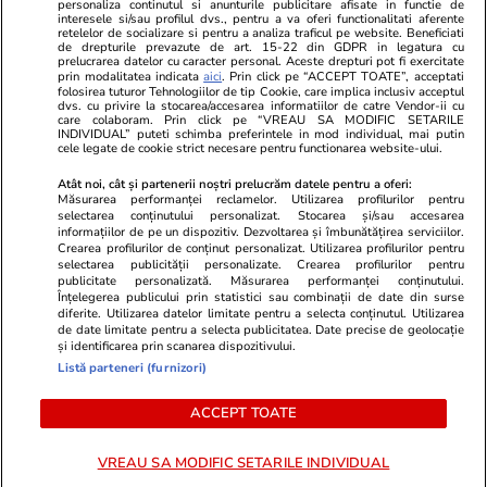
personaliza continutul si anunturile publicitare afisate in functie de
interesele si/sau profilul dvs., pentru a va oferi functionalitati aferente
retelelor de socializare si pentru a analiza traficul pe website. Beneficiati
de drepturile prevazute de art. 15-22 din GDPR in legatura cu
prelucrarea datelor cu caracter personal. Aceste drepturi pot fi exercitate
Viva.ro
Unica.ro
prin modalitatea indicata
aici
. Prin click pe “ACCEPT TOATE”, acceptati
folosirea tuturor Tehnologiilor de tip Cookie, care implica inclusiv acceptul
Ultima oră! Ce răsturnare de situație în acest
Nu și ei! S-au de
dvs. cu privire la stocarea/accesarea informatiilor de catre Vendor-ii cu
moment și ce cuvinte! Traian Băsescu: ”Ilie
căsnicie! Cei doi
care colaboram. Prin click pe “VREAU SA MODIFIC SETARILE
Bolojan a...”
secret. Nimeni n
INDIVIDUAL” puteti schimba preferintele in mod individual, mai putin
cele legate de cookie strict necesare pentru functionarea website-ului.
motiv al separării
Atât noi, cât și partenerii noștri prelucrăm datele pentru a oferi:
Măsurarea performanței reclamelor. Utilizarea profilurilor pentru
selectarea conținutului personalizat. Stocarea și/sau accesarea
© 2026 Ringier Romania. Toate drepturile rezervate
informațiilor de pe un dispozitiv. Dezvoltarea și îmbunătățirea serviciilor.
Crearea profilurilor de conținut personalizat. Utilizarea profilurilor pentru
selectarea publicității personalizate. Crearea profilurilor pentru
publicitate personalizată. Măsurarea performanței conținutului.
Înțelegerea publicului prin statistici sau combinații de date din surse
diferite. Utilizarea datelor limitate pentru a selecta conținutul. Utilizarea
Actualizare preferințe cookies
de date limitate pentru a selecta publicitatea. Date precise de geolocație
și identificarea prin scanarea dispozitivului.
Listă parteneri (furnizori)
ACCEPT TOATE
VREAU SA MODIFIC SETARILE INDIVIDUAL