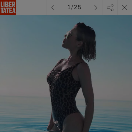
1
/
25