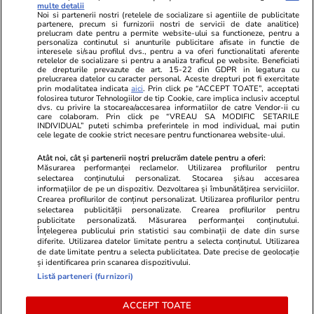
multe detalii
Noi si partenerii nostri (retelele de socializare si agentiile de publicitate
partenere, precum si furnizorii nostri de servicii de date analitice)
prelucram date pentru a permite website-ului sa functioneze, pentru a
personaliza continutul si anunturile publicitare afisate in functie de
interesele si/sau profilul dvs., pentru a va oferi functionalitati aferente
retelelor de socializare si pentru a analiza traficul pe website. Beneficiati
de drepturile prevazute de art. 15-22 din GDPR in legatura cu
prelucrarea datelor cu caracter personal. Aceste drepturi pot fi exercitate
Viva.ro
Unica.ro
prin modalitatea indicata
aici
. Prin click pe “ACCEPT TOATE”, acceptati
folosirea tuturor Tehnologiilor de tip Cookie, care implica inclusiv acceptul
"Nici acum nu îi știu bine. Nu îi știu familia".
Nu și ei! S-au de
dvs. cu privire la stocarea/accesarea informatiilor de catre Vendor-ii cu
A tăcut luni întregi, dar acum Gina Matache a
căsnicie! Cei doi
care colaboram. Prin click pe “VREAU SA MODIFIC SETARILE
spus adevărul despre relația cu ginerele ei,
secret. Nimeni n
INDIVIDUAL” puteti schimba preferintele in mod individual, mai putin
cele legate de cookie strict necesare pentru functionarea website-ului.
Radu Siffr...
motiv al separării
Atât noi, cât și partenerii noștri prelucrăm datele pentru a oferi:
Măsurarea performanței reclamelor. Utilizarea profilurilor pentru
selectarea conținutului personalizat. Stocarea și/sau accesarea
© 2026 Ringier Romania. Toate drepturile rezervate
informațiilor de pe un dispozitiv. Dezvoltarea și îmbunătățirea serviciilor.
Crearea profilurilor de conținut personalizat. Utilizarea profilurilor pentru
selectarea publicității personalizate. Crearea profilurilor pentru
publicitate personalizată. Măsurarea performanței conținutului.
Înțelegerea publicului prin statistici sau combinații de date din surse
diferite. Utilizarea datelor limitate pentru a selecta conținutul. Utilizarea
Actualizare preferințe cookies
de date limitate pentru a selecta publicitatea. Date precise de geolocație
și identificarea prin scanarea dispozitivului.
Listă parteneri (furnizori)
ACCEPT TOATE