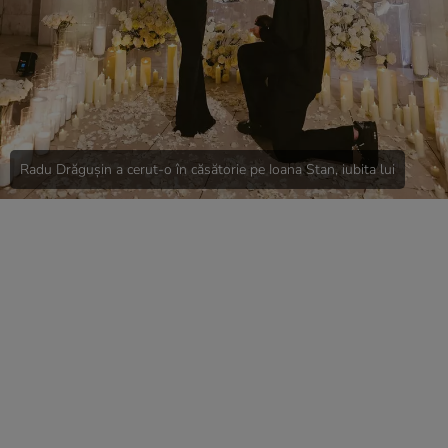
Radu Drăgușin a cerut-o în căsătorie pe Ioana Stan, iubita lui