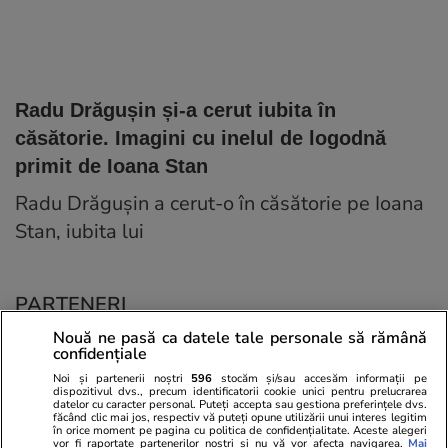
Radu Drăgușin și-a cerut iubita în
căsătorie. Imagini cu inelul de logodnă
primit de Ioana Stan
Radu Drăgușin a cerut-o în căsătorie pe Ioana
Stan, iubita lui
PARTENERI
Nouă ne pasă ca datele tale personale să rămână
confidențiale
Noi și partenerii noștri
596
stocăm și/sau accesăm informații pe
dispozitivul dvs., precum identificatorii cookie unici pentru prelucrarea
datelor cu caracter personal. Puteți accepta sau gestiona preferințele dvs.
făcând clic mai jos, respectiv vă puteți opune utilizării unui interes legitim
în orice moment pe pagina cu politica de confidențialitate. Aceste alegeri
vor fi raportate partenerilor noștri și nu vă vor afecta navigarea.
Mai