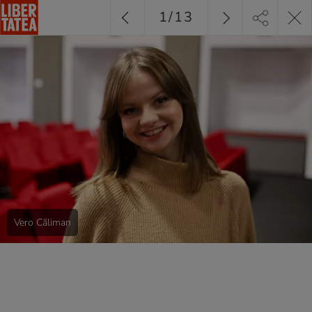
1
/
13
Vero Căliman