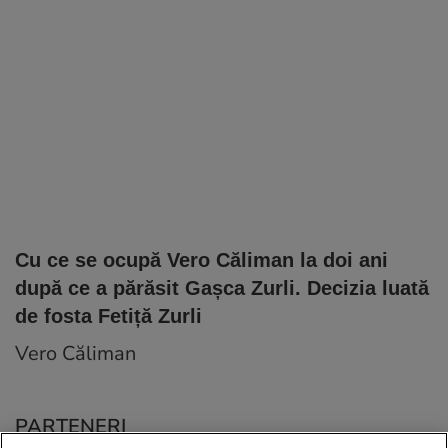
Cu ce se ocupă Vero Căliman la doi ani
după ce a părăsit Gașca Zurli. Decizia luată
de fosta Fetiță Zurli
Vero Căliman
PARTENERI