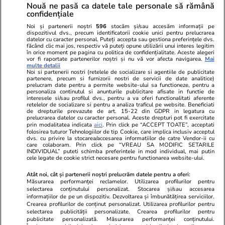
Nouă ne pasă ca datele tale personale să rămână
confidențiale
Noi și partenerii noștri
596
stocăm și/sau accesăm informații pe
dispozitivul dvs., precum identificatorii cookie unici pentru prelucrarea
datelor cu caracter personal. Puteți accepta sau gestiona preferințele dvs.
făcând clic mai jos, respectiv vă puteți opune utilizării unui interes legitim
în orice moment pe pagina cu politica de confidențialitate. Aceste alegeri
vor fi raportate partenerilor noștri și nu vă vor afecta navigarea.
Mai
multe detalii
Noi si partenerii nostri (retelele de socializare si agentiile de publicitate
partenere, precum si furnizorii nostri de servicii de date analitice)
prelucram date pentru a permite website-ului sa functioneze, pentru a
personaliza continutul si anunturile publicitare afisate in functie de
interesele si/sau profilul dvs., pentru a va oferi functionalitati aferente
retelelor de socializare si pentru a analiza traficul pe website. Beneficiati
de drepturile prevazute de art. 15-22 din GDPR in legatura cu
prelucrarea datelor cu caracter personal. Aceste drepturi pot fi exercitate
Viva.ro
Unica.ro
prin modalitatea indicata
aici
. Prin click pe “ACCEPT TOATE”, acceptati
"Nici acum nu îi știu bine. Nu îi știu familia".
folosirea tuturor Tehnologiilor de tip Cookie, care implica inclusiv acceptul
Nu și ei! S-au de
dvs. cu privire la stocarea/accesarea informatiilor de catre Vendor-ii cu
A tăcut luni întregi, dar acum Gina Matache a
căsnicie! Cei doi
care colaboram. Prin click pe “VREAU SA MODIFIC SETARILE
spus adevărul despre relația cu ginerele ei,
secret. Nimeni n
INDIVIDUAL” puteti schimba preferintele in mod individual, mai putin
cele legate de cookie strict necesare pentru functionarea website-ului.
Radu Siffr...
motiv al separării
Atât noi, cât și partenerii noștri prelucrăm datele pentru a oferi:
Măsurarea performanței reclamelor. Utilizarea profilurilor pentru
selectarea conținutului personalizat. Stocarea și/sau accesarea
© 2026 Ringier Romania. Toate drepturile rezervate
informațiilor de pe un dispozitiv. Dezvoltarea și îmbunătățirea serviciilor.
Crearea profilurilor de conținut personalizat. Utilizarea profilurilor pentru
selectarea publicității personalizate. Crearea profilurilor pentru
publicitate personalizată. Măsurarea performanței conținutului.