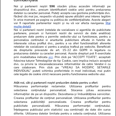
Noi și partenerii noștri
596
stocăm și/sau accesăm informații pe
dispozitivul dvs., precum identificatorii cookie unici pentru prelucrarea
datelor cu caracter personal. Puteți accepta sau gestiona preferințele dvs.
făcând clic mai jos, respectiv vă puteți opune utilizării unui interes legitim
în orice moment pe pagina cu politica de confidențialitate. Aceste alegeri
vor fi raportate partenerilor noștri și nu vă vor afecta navigarea.
Mai
multe detalii
Noi si partenerii nostri (retelele de socializare si agentiile de publicitate
partenere, precum si furnizorii nostri de servicii de date analitice)
prelucram date pentru a permite website-ului sa functioneze, pentru a
personaliza continutul si anunturile publicitare afisate in functie de
interesele si/sau profilul dvs., pentru a va oferi functionalitati aferente
retelelor de socializare si pentru a analiza traficul pe website. Beneficiati
de drepturile prevazute de art. 15-22 din GDPR in legatura cu
prelucrarea datelor cu caracter personal. Aceste drepturi pot fi exercitate
Viva.ro
Unica.ro
prin modalitatea indicata
aici
. Prin click pe “ACCEPT TOATE”, acceptati
"Nici acum nu îi știu bine. Nu îi știu familia".
folosirea tuturor Tehnologiilor de tip Cookie, care implica inclusiv acceptul
Nu și ei! S-au de
dvs. cu privire la stocarea/accesarea informatiilor de catre Vendor-ii cu
A tăcut luni întregi, dar acum Gina Matache a
căsnicie! Cei doi
care colaboram. Prin click pe “VREAU SA MODIFIC SETARILE
spus adevărul despre relația cu ginerele ei,
secret. Nimeni n
INDIVIDUAL” puteti schimba preferintele in mod individual, mai putin
cele legate de cookie strict necesare pentru functionarea website-ului.
Radu Siffr...
motiv al separării
Atât noi, cât și partenerii noștri prelucrăm datele pentru a oferi:
Măsurarea performanței reclamelor. Utilizarea profilurilor pentru
selectarea conținutului personalizat. Stocarea și/sau accesarea
© 2026 Ringier Romania. Toate drepturile rezervate
informațiilor de pe un dispozitiv. Dezvoltarea și îmbunătățirea serviciilor.
Crearea profilurilor de conținut personalizat. Utilizarea profilurilor pentru
selectarea publicității personalizate. Crearea profilurilor pentru
publicitate personalizată. Măsurarea performanței conținutului.
Înțelegerea publicului prin statistici sau combinații de date din surse
diferite. Utilizarea datelor limitate pentru a selecta conținutul. Utilizarea