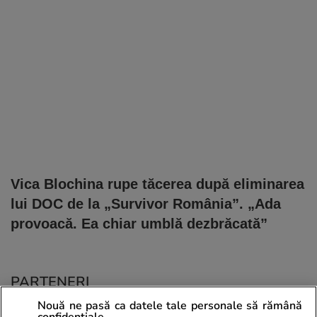
Vica Blochina rupe tăcerea după eliminarea
lui DOC de la „Survivor România”. „Ada
provoacă. Ea chiar umblă dezbrăcată”
PARTENERI
Nouă ne pasă ca datele tale personale să rămână
confidențiale