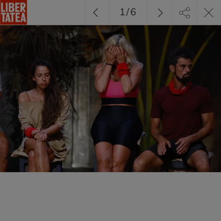
1
/
6