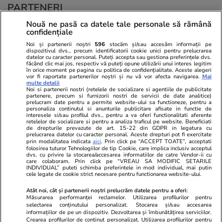
PARTENERI
Nouă ne pasă ca datele tale personale să rămână
confidențiale
Noi și partenerii noștri
596
stocăm și/sau accesăm informații pe
dispozitivul dvs., precum identificatorii cookie unici pentru prelucrarea
datelor cu caracter personal. Puteți accepta sau gestiona preferințele dvs.
făcând clic mai jos, respectiv vă puteți opune utilizării unui interes legitim
în orice moment pe pagina cu politica de confidențialitate. Aceste alegeri
vor fi raportate partenerilor noștri și nu vă vor afecta navigarea.
Mai
multe detalii
Noi si partenerii nostri (retelele de socializare si agentiile de publicitate
partenere, precum si furnizorii nostri de servicii de date analitice)
prelucram date pentru a permite website-ului sa functioneze, pentru a
personaliza continutul si anunturile publicitare afisate in functie de
interesele si/sau profilul dvs., pentru a va oferi functionalitati aferente
retelelor de socializare si pentru a analiza traficul pe website. Beneficiati
de drepturile prevazute de art. 15-22 din GDPR in legatura cu
prelucrarea datelor cu caracter personal. Aceste drepturi pot fi exercitate
Viva.ro
Unica.ro
prin modalitatea indicata
aici
. Prin click pe “ACCEPT TOATE”, acceptati
folosirea tuturor Tehnologiilor de tip Cookie, care implica inclusiv acceptul
"Nici acum nu îi știu bine. Nu îi știu familia".
Nu și ei! S-au de
dvs. cu privire la stocarea/accesarea informatiilor de catre Vendor-ii cu
A tăcut luni întregi, dar acum Gina Matache a
căsnicie! Cei doi
care colaboram. Prin click pe “VREAU SA MODIFIC SETARILE
spus adevărul despre relația cu ginerele ei,
secret. Nimeni n
INDIVIDUAL” puteti schimba preferintele in mod individual, mai putin
cele legate de cookie strict necesare pentru functionarea website-ului.
Radu Siffr...
motiv al separării
Atât noi, cât și partenerii noștri prelucrăm datele pentru a oferi:
Măsurarea performanței reclamelor. Utilizarea profilurilor pentru
selectarea conținutului personalizat. Stocarea și/sau accesarea
© 2026 Ringier Romania. Toate drepturile rezervate
informațiilor de pe un dispozitiv. Dezvoltarea și îmbunătățirea serviciilor.
Crearea profilurilor de conținut personalizat. Utilizarea profilurilor pentru