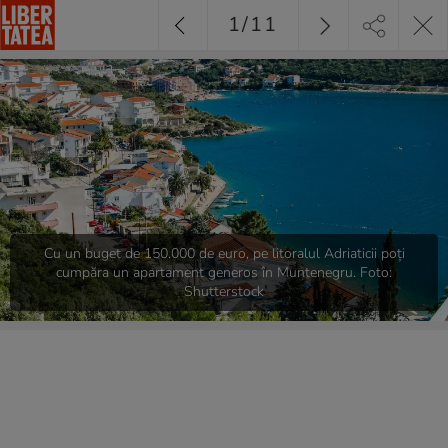
1
/
11
Cu un buget de 150.000 de euro, pe litoralul Adriaticii poți
cumpăra un apartament generos în Muntenegru. Foto:
Shutterstock