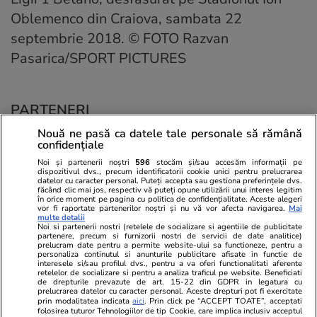
Oblemenco din Craiova, sambata 22
septembrie 2018. © FOTO Razvan
Pasarica/SPORT PICTURES
PARTENERI
Nouă ne pasă ca datele tale personale să rămână
confidențiale
Noi și partenerii noștri
596
stocăm și/sau accesăm informații pe
dispozitivul dvs., precum identificatorii cookie unici pentru prelucrarea
datelor cu caracter personal. Puteți accepta sau gestiona preferințele dvs.
făcând clic mai jos, respectiv vă puteți opune utilizării unui interes legitim
în orice moment pe pagina cu politica de confidențialitate. Aceste alegeri
vor fi raportate partenerilor noștri și nu vă vor afecta navigarea.
Mai
multe detalii
Noi si partenerii nostri (retelele de socializare si agentiile de publicitate
partenere, precum si furnizorii nostri de servicii de date analitice)
prelucram date pentru a permite website-ului sa functioneze, pentru a
personaliza continutul si anunturile publicitare afisate in functie de
interesele si/sau profilul dvs., pentru a va oferi functionalitati aferente
retelelor de socializare si pentru a analiza traficul pe website. Beneficiati
de drepturile prevazute de art. 15-22 din GDPR in legatura cu
prelucrarea datelor cu caracter personal. Aceste drepturi pot fi exercitate
Viva.ro
Unica.ro
prin modalitatea indicata
aici
. Prin click pe “ACCEPT TOATE”, acceptati
folosirea tuturor Tehnologiilor de tip Cookie, care implica inclusiv acceptul
Ce s-a aflat despre prima soție a lui Claudiu
Nu și ei! S-au de