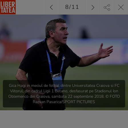
8
/
11
Gica Hagi in meciul de fotbal dintre Universitatea Craiova si FC
Viitorul, din cadrul Ligii 1 Betano, desfasurat pe Stadionul Ion
Oblemenco din Craiova, sambata 22 septembrie 2018. © FOTO
Razvan Pasarica/SPORT PICTURES