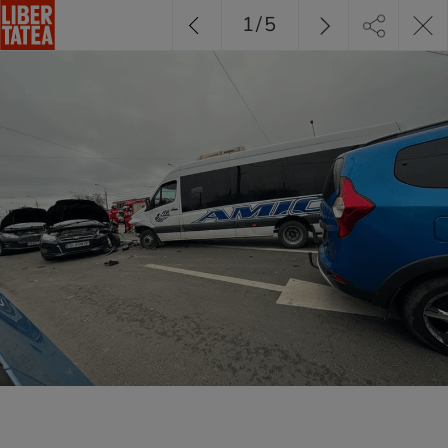
1
/
5