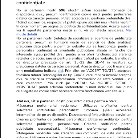
confidențiale
Noi și partenerii noștri
596
stocăm și/sau accesăm informații pe
dispozitivul dvs., precum identificatorii cookie unici pentru prelucrarea
datelor cu caracter personal. Puteți accepta sau gestiona preferințele dvs.
făcând clic mai jos, respectiv vă puteți opune utilizării unui interes legitim
în orice moment pe pagina cu politica de confidențialitate. Aceste alegeri
vor fi raportate partenerilor noștri și nu vă vor afecta navigarea.
Mai
multe detalii
Noi si partenerii nostri (retelele de socializare si agentiile de publicitate
partenere, precum si furnizorii nostri de servicii de date analitice)
prelucram date pentru a permite website-ului sa functioneze, pentru a
personaliza continutul si anunturile publicitare afisate in functie de
interesele si/sau profilul dvs., pentru a va oferi functionalitati aferente
retelelor de socializare si pentru a analiza traficul pe website. Beneficiati
de drepturile prevazute de art. 15-22 din GDPR in legatura cu
prelucrarea datelor cu caracter personal. Aceste drepturi pot fi exercitate
Viva.ro
Unica.ro
prin modalitatea indicata
aici
. Prin click pe “ACCEPT TOATE”, acceptati
folosirea tuturor Tehnologiilor de tip Cookie, care implica inclusiv acceptul
"Nici acum nu îi știu bine. Nu îi știu familia".
Nu și ei! S-au de
dvs. cu privire la stocarea/accesarea informatiilor de catre Vendor-ii cu
A tăcut luni întregi, dar acum Gina Matache a
căsnicie! Cei doi
care colaboram. Prin click pe “VREAU SA MODIFIC SETARILE
spus adevărul despre relația cu ginerele ei,
secret. Nimeni n
INDIVIDUAL” puteti schimba preferintele in mod individual, mai putin
cele legate de cookie strict necesare pentru functionarea website-ului.
Radu Siffr...
motiv al separării
Atât noi, cât și partenerii noștri prelucrăm datele pentru a oferi:
Măsurarea performanței reclamelor. Utilizarea profilurilor pentru
selectarea conținutului personalizat. Stocarea și/sau accesarea
© 2026 Ringier Romania. Toate drepturile rezervate
informațiilor de pe un dispozitiv. Dezvoltarea și îmbunătățirea serviciilor.
Crearea profilurilor de conținut personalizat. Utilizarea profilurilor pentru
selectarea publicității personalizate. Crearea profilurilor pentru
publicitate personalizată. Măsurarea performanței conținutului.
Înțelegerea publicului prin statistici sau combinații de date din surse
diferite. Utilizarea datelor limitate pentru a selecta conținutul. Utilizarea