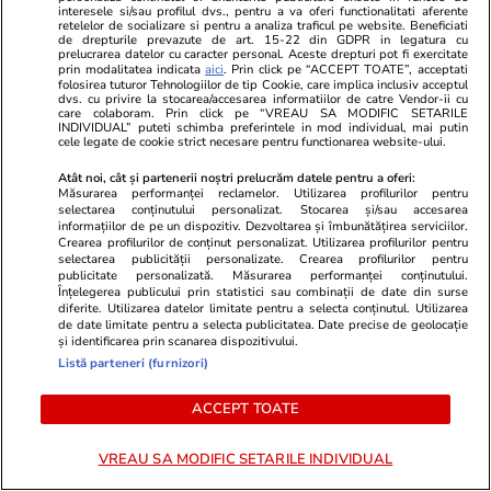
proiectului minier de la Roșia
interesele si/sau profilul dvs., pentru a va oferi functionalitati aferente
retelelor de socializare si pentru a analiza traficul pe website. Beneficiati
Montană
de drepturile prevazute de art. 15-22 din GDPR in legatura cu
prelucrarea datelor cu caracter personal. Aceste drepturi pot fi exercitate
prin modalitatea indicata
aici
. Prin click pe “ACCEPT TOATE”, acceptati
folosirea tuturor Tehnologiilor de tip Cookie, care implica inclusiv acceptul
dvs. cu privire la stocarea/accesarea informatiilor de catre Vendor-ii cu
Știri România
10:00
care colaboram. Prin click pe “VREAU SA MODIFIC SETARILE
INDIVIDUAL” puteti schimba preferintele in mod individual, mai putin
Un IT-ist moldovean a creat cu
Exclusiv
cele legate de cookie strict necesare pentru functionarea website-ului.
AI harta deportărilor staliniste
Atât noi, cât și partenerii noștri prelucrăm datele pentru a oferi:
Măsurarea performanței reclamelor. Utilizarea profilurilor pentru
din Basarabia. Mihai Focsa: „Mi-
selectarea conținutului personalizat. Stocarea și/sau accesarea
informațiilor de pe un dispozitiv. Dezvoltarea și îmbunătățirea serviciilor.
au scris mai mulți oameni că și-
Crearea profilurilor de conținut personalizat. Utilizarea profilurilor pentru
au găsit bunicii și rudele pe
selectarea publicității personalizate. Crearea profilurilor pentru
publicitate personalizată. Măsurarea performanței conținutului.
platformă”
Înțelegerea publicului prin statistici sau combinații de date din surse
diferite. Utilizarea datelor limitate pentru a selecta conținutul. Utilizarea
de date limitate pentru a selecta publicitatea. Date precise de geolocație
și identificarea prin scanarea dispozitivului.
Știri România
09:41
Listă parteneri (furnizori)
Absolvenții de la liceele
ACCEPT TOATE
tehnologice și școlile
profesionale pot primi 1.500 de
VREAU SA MODIFIC SETARILE INDIVIDUAL
euro pe lună de la Comisia