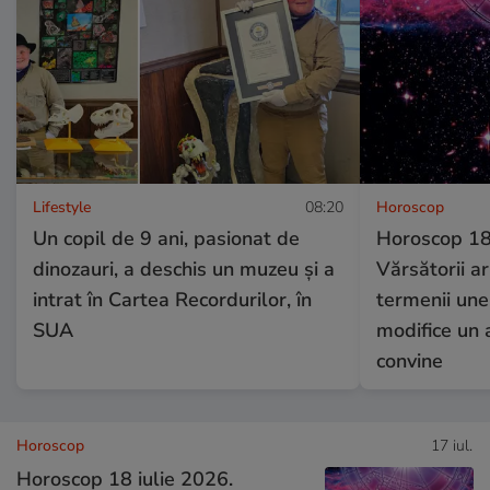
Lifestyle
08:20
Horoscop
Un copil de 9 ani, pasionat de
Horoscop 18 
dinozauri, a deschis un muzeu și a
Vărsătorii a
intrat în Cartea Recordurilor, în
termenii unei
SUA
modifice un 
convine
Horoscop
17 iul.
Horoscop 18 iulie 2026.