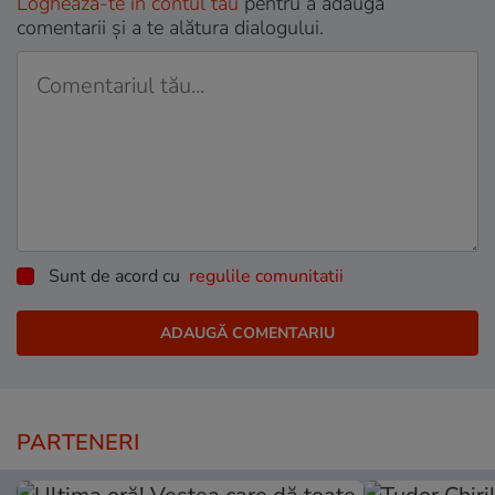
Loghează-te în contul tău
pentru a adăuga
comentarii și a te alătura dialogului.
Sunt de acord cu
regulile comunitatii
PARTENERI