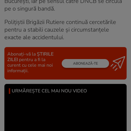
București, iar pe sensul către DNCB se circulă
pe o singură bandă.
Polițiștii Brigăzii Rutiere continuă cercetările
pentru a stabili cauzele și circumstanțele
exacte ale accidentului.
Abonați-vă la
ȘTIRILE
ZILEI
pentru a fi la
ABONEAZĂ-TE
curent cu cele mai noi
informații.
URMĂREȘTE CEL MAI NOU VIDEO