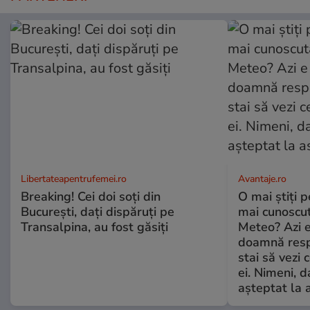
Libertateapentrufemei.ro
Avantaje.ro
Breaking! Cei doi soți din
O mai știți 
București, dați dispăruți pe
mai cunoscu
Transalpina, au fost găsiți
Meteo? Azi e
doamnă respe
stai să vezi 
ei. Nimeni, d
așteptat la 