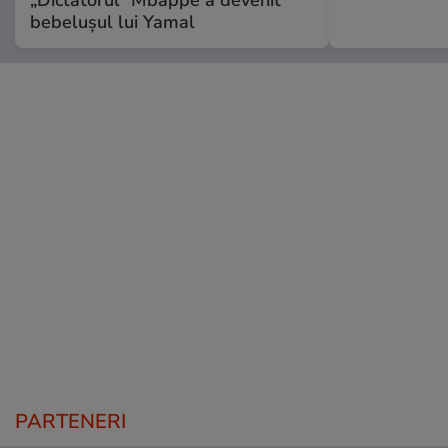
„Dictatorul” Mbappe a devenit
bebelușul lui Yamal
PARTENERI