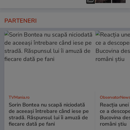
PARTENERI
TVMania.ro
ObservatorNews
Sorin Bontea nu scapă niciodată
Reacția unei
de aceeași întrebare când iese pe
ce a descope
stradă. Răspunsul lui îi amuză de
Bucovina des
fiecare dată pe fani
români știu