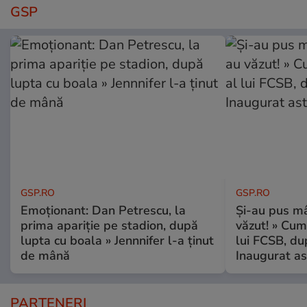
GSP
GSP.RO
GSP.RO
Emoționant: Dan Petrescu, la
Și-au pus mâ
prima apariție pe stadion, după
văzut! » Cum
lupta cu boala » Jennnifer l-a ținut
lui FCSB, du
de mână
Inaugurat as
PARTENERI