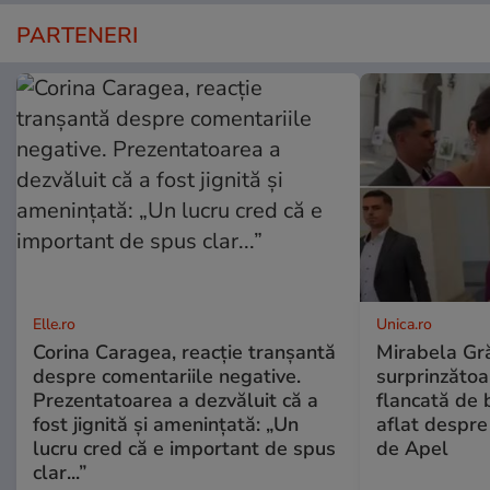
PARTENERI
Elle.ro
Unica.ro
Corina Caragea, reacție tranșantă
Mirabela Gră
despre comentariile negative.
surprinzătoar
Prezentatoarea a dezvăluit că a
flancată de 
fost jignită și amenințată: „Un
aflat despre
lucru cred că e important de spus
de Apel
clar...”