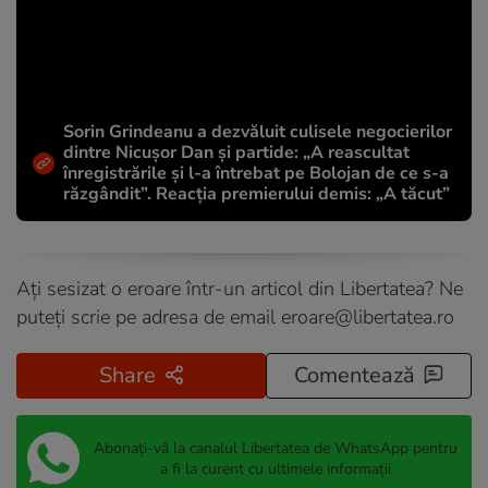
Sorin Grindeanu a dezvăluit culisele negocierilor
dintre Nicușor Dan și partide: „A reascultat
înregistrările și l-a întrebat pe Bolojan de ce s-a
răzgândit”. Reacția premierului demis: „A tăcut”
Ați sesizat o eroare într-un articol din Libertatea? Ne
puteți scrie pe adresa de email
eroare@libertatea.ro
Share
Comentează
Abonați-vă la canalul Libertatea de WhatsApp pentru
a fi la curent cu ultimele informații