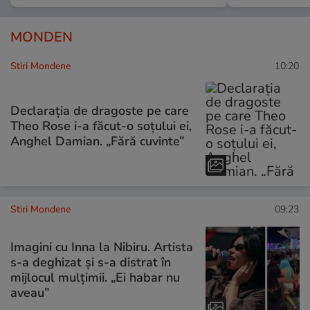
MONDEN
Stiri Mondene
10:20
Declarația de dragoste pe care
Theo Rose i-a făcut-o soțului ei,
Anghel Damian. „Fără cuvinte”
Stiri Mondene
09:23
Imagini cu Inna la Nibiru. Artista
s-a deghizat și s-a distrat în
mijlocul mulțimii. „Ei habar nu
aveau”