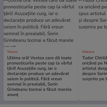
Viva.ro
Unica.ro
Ultima oră! Vestea care dă toate
Tudor Chiril
pronosticurile peste cap la vârful
oricând pe N
țării! Acuzațiile curg, iar o
artistul desp
declarație produce un adevărat
despre Sorin
seism în politică. Fără vreun
surprins pe 
semnal în prealabil, Sorin
Grindeanu tocmai a făcut marele
anunț