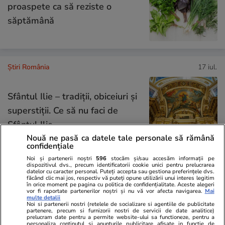
proaspete ca să reziste o
săptămână
Știri România
17 iul.
Sfântul Ilie – tradiții, obiceiuri și
superstiții. Ce să nu faci de
Sfântul Ilie
Nouă ne pasă ca datele tale personale să rămână
confidențiale
Noi și partenerii noștri
596
stocăm și/sau accesăm informații pe
dispozitivul dvs., precum identificatorii cookie unici pentru prelucrarea
Știri România
10:10
datelor cu caracter personal. Puteți accepta sau gestiona preferințele dvs.
făcând clic mai jos, respectiv vă puteți opune utilizării unui interes legitim
Dragoș Tănase, șeful Gabriel
în orice moment pe pagina cu politica de confidențialitate. Aceste alegeri
vor fi raportate partenerilor noștri și nu vă vor afecta navigarea.
Mai
multe detalii
Resources, părăsește compania
Noi si partenerii nostri (retelele de socializare si agentiile de publicitate
partenere, precum si furnizorii nostri de servicii de date analitice)
după eșecul definitiv al
prelucram date pentru a permite website-ului sa functioneze, pentru a
personaliza continutul si anunturile publicitare afisate in functie de