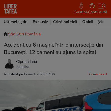
Susține
Cont
Caută
Ultimele știri
Exclusiv
Criză politică
Opinii
Video
|
Ştiri
|
Știri România
Accident cu 6 mașini, într-o intersecție din
București. 12 oameni au ajuns la spital
Ciprian Iana
Jurnalist
Actualizat pe 17 mart. 2025, 17:36
Comentează