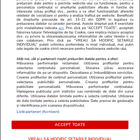
prelucram date pentru a permite website-ului sa functioneze, pentru a
personaliza continutul si anunturile publicitare afisate in functie de
interesele si/sau profilul dvs., pentru a va oferi functionalitati aferente
retelelor de socializare si pentru a analiza traficul pe website. Beneficiati
de drepturile prevazute de art. 15-22 din GDPR in legatura cu
prelucrarea datelor cu caracter personal. Aceste drepturi pot fi exercitate
Viva.ro
Unica.ro
prin modalitatea indicata
aici
. Prin click pe “ACCEPT TOATE”, acceptati
folosirea tuturor Tehnologiilor de tip Cookie, care implica inclusiv acceptul
"Nici acum nu îi știu bine. Nu îi știu familia".
Nu și ei! S-au de
dvs. cu privire la stocarea/accesarea informatiilor de catre Vendor-ii cu
A tăcut luni întregi, dar acum Gina Matache a
căsnicie! Cei doi
care colaboram. Prin click pe “VREAU SA MODIFIC SETARILE
spus adevărul despre relația cu ginerele ei,
secret. Nimeni n
INDIVIDUAL” puteti schimba preferintele in mod individual, mai putin
cele legate de cookie strict necesare pentru functionarea website-ului.
Radu Siffr...
motiv al separării
Atât noi, cât și partenerii noștri prelucrăm datele pentru a oferi:
Măsurarea performanței reclamelor. Utilizarea profilurilor pentru
selectarea conținutului personalizat. Stocarea și/sau accesarea
© 2026 Ringier Romania. Toate drepturile rezervate
informațiilor de pe un dispozitiv. Dezvoltarea și îmbunătățirea serviciilor.
Crearea profilurilor de conținut personalizat. Utilizarea profilurilor pentru
selectarea publicității personalizate. Crearea profilurilor pentru
publicitate personalizată. Măsurarea performanței conținutului.
Înțelegerea publicului prin statistici sau combinații de date din surse
diferite. Utilizarea datelor limitate pentru a selecta conținutul. Utilizarea
Actualizare preferințe cookies
de date limitate pentru a selecta publicitatea. Date precise de geolocație
și identificarea prin scanarea dispozitivului.
Listă parteneri (furnizori)
ACCEPT TOATE
VREAU SA MODIFIC SETARILE INDIVIDUAL