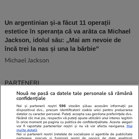
Un argentinian și-a făcut 11 operații
estetice în speranța că va arăta ca Michael
Jackson, idolul său: „Mai am nevoie de
încă trei la nas și una la bărbie”
Michael Jackson
PARTENERI
Nouă ne pasă ca datele tale personale să rămână
confidențiale
Noi și partenerii noștri
596
stocăm și/sau accesăm informații pe
dispozitivul dvs., precum identificatorii cookie unici pentru prelucrarea
datelor cu caracter personal. Puteți accepta sau gestiona preferințele dvs.
făcând clic mai jos, respectiv vă puteți opune utilizării unui interes legitim
în orice moment pe pagina cu politica de confidențialitate. Aceste alegeri
vor fi raportate partenerilor noștri și nu vă vor afecta navigarea.
Mai
multe detalii
Noi si partenerii nostri (retelele de socializare si agentiile de publicitate
partenere, precum si furnizorii nostri de servicii de date analitice)