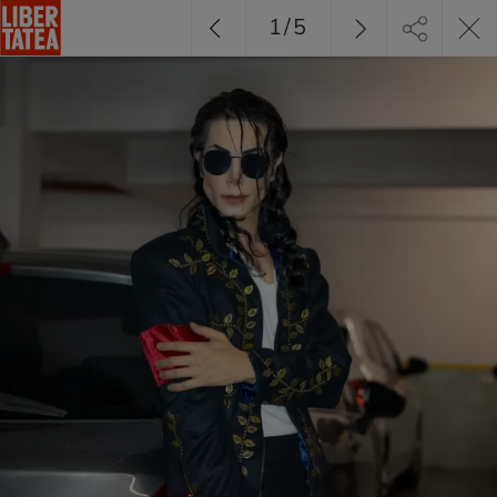
1
/
5