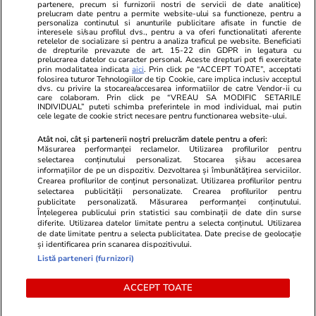
partenere, precum si furnizorii nostri de servicii de date analitice)
prelucram date pentru a permite website-ului sa functioneze, pentru a
personaliza continutul si anunturile publicitare afisate in functie de
interesele si/sau profilul dvs., pentru a va oferi functionalitati aferente
retelelor de socializare si pentru a analiza traficul pe website. Beneficiati
de drepturile prevazute de art. 15-22 din GDPR in legatura cu
prelucrarea datelor cu caracter personal. Aceste drepturi pot fi exercitate
Viva.ro
Unica.ro
prin modalitatea indicata
aici
. Prin click pe “ACCEPT TOATE”, acceptati
folosirea tuturor Tehnologiilor de tip Cookie, care implica inclusiv acceptul
Ce s-a aflat despre prima soție a lui Claudiu
Nu și ei! S-au de
dvs. cu privire la stocarea/accesarea informatiilor de catre Vendor-ii cu
Manda i-a suprins pe toți! Dar mai ales gestul
căsnicie! Cei doi
care colaboram. Prin click pe “VREAU SA MODIFIC SETARILE
făcut de Olguța pentru mama copilului
secret. Nimeni n
INDIVIDUAL” puteti schimba preferintele in mod individual, mai putin
cele legate de cookie strict necesare pentru functionarea website-ului.
soțului e chiar cir...
motiv al separării
Atât noi, cât și partenerii noștri prelucrăm datele pentru a oferi:
Măsurarea performanței reclamelor. Utilizarea profilurilor pentru
selectarea conținutului personalizat. Stocarea și/sau accesarea
© 2026 Ringier Romania. Toate drepturile rezervate
informațiilor de pe un dispozitiv. Dezvoltarea și îmbunătățirea serviciilor.
Crearea profilurilor de conținut personalizat. Utilizarea profilurilor pentru
selectarea publicității personalizate. Crearea profilurilor pentru
publicitate personalizată. Măsurarea performanței conținutului.
Înțelegerea publicului prin statistici sau combinații de date din surse
diferite. Utilizarea datelor limitate pentru a selecta conținutul. Utilizarea
Actualizare preferințe cookies
de date limitate pentru a selecta publicitatea. Date precise de geolocație
și identificarea prin scanarea dispozitivului.
Listă parteneri (furnizori)
ACCEPT TOATE