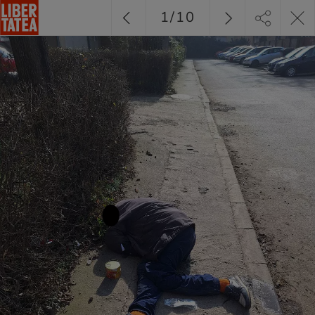
1
/
10