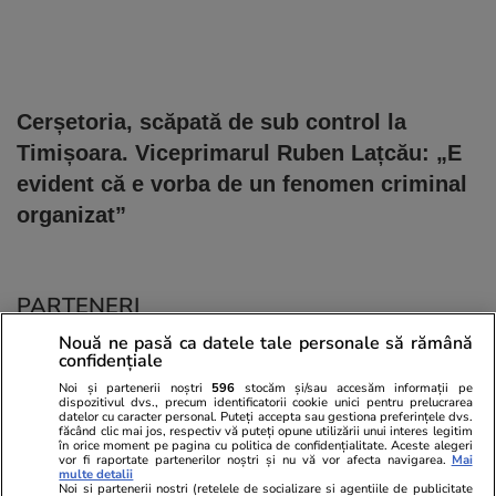
Cerșetoria, scăpată de sub control la
Timișoara. Viceprimarul Ruben Lațcău: „E
evident că e vorba de un fenomen criminal
organizat”
PARTENERI
Nouă ne pasă ca datele tale personale să rămână
confidențiale
Noi și partenerii noștri
596
stocăm și/sau accesăm informații pe
dispozitivul dvs., precum identificatorii cookie unici pentru prelucrarea
datelor cu caracter personal. Puteți accepta sau gestiona preferințele dvs.
făcând clic mai jos, respectiv vă puteți opune utilizării unui interes legitim
în orice moment pe pagina cu politica de confidențialitate. Aceste alegeri
vor fi raportate partenerilor noștri și nu vă vor afecta navigarea.
Mai
multe detalii
Noi si partenerii nostri (retelele de socializare si agentiile de publicitate