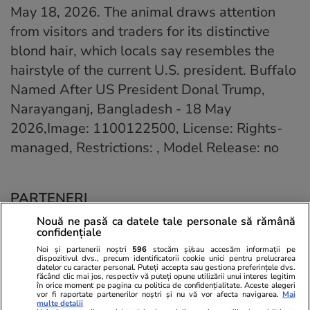
May 18, 2026. The animal draws attention
from visitors and traders for its distinctive
blond hair, which locals say resembles the
hairstyle of the current U.S. president. Buffalo
Named After US President Donal Trump,
Narayanganj, Bangladesh - 18 May
2026,Image: 1100122500, License: Rights-
managed, Restrictions: , Model Release: no
PARTENERI
Nouă ne pasă ca datele tale personale să rămână
confidențiale
Noi și partenerii noștri
596
stocăm și/sau accesăm informații pe
dispozitivul dvs., precum identificatorii cookie unici pentru prelucrarea
datelor cu caracter personal. Puteți accepta sau gestiona preferințele dvs.
făcând clic mai jos, respectiv vă puteți opune utilizării unui interes legitim
în orice moment pe pagina cu politica de confidențialitate. Aceste alegeri
vor fi raportate partenerilor noștri și nu vă vor afecta navigarea.
Mai
multe detalii