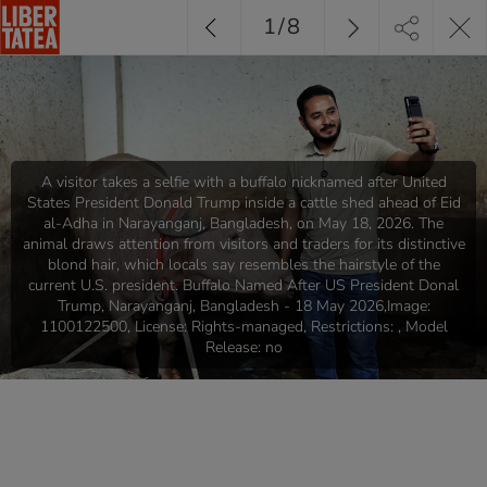
1
/
8
A visitor takes a selfie with a buffalo nicknamed after United
States President Donald Trump inside a cattle shed ahead of Eid
al-Adha in Narayanganj, Bangladesh, on May 18, 2026. The
animal draws attention from visitors and traders for its distinctive
blond hair, which locals say resembles the hairstyle of the
current U.S. president. Buffalo Named After US President Donal
Trump, Narayanganj, Bangladesh - 18 May 2026,Image:
1100122500, License: Rights-managed, Restrictions: , Model
Release: no