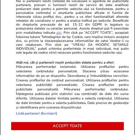
Noi si partenerii nostri (retelele de socializare si agentiile de publicitate
partenere, precum si furnizorii nostri de servicii de date analitice)
prelucram date pentru a permite website-ului sa functioneze, pentru a
personaliza continutul si anunturile publicitare afisate in functie de
interesele si/sau profilul dvs., pentru a va oferi functionalitati aferente
retelelor de socializare si pentru a analiza traficul pe website. Beneficiati
de drepturile prevazute de art. 15-22 din GDPR in legatura cu
prelucrarea datelor cu caracter personal. Aceste drepturi pot fi exercitate
Viva.ro
Unica.ro
prin modalitatea indicata
aici
. Prin click pe “ACCEPT TOATE”, acceptati
Ultima oră! Ce răsturnare de situație în acest
folosirea tuturor Tehnologiilor de tip Cookie, care implica inclusiv acceptul
Nu și ei! S-au de
dvs. cu privire la stocarea/accesarea informatiilor de catre Vendor-ii cu
moment și ce cuvinte! Traian Băsescu: ”Ilie
căsnicie! Cei doi
care colaboram. Prin click pe “VREAU SA MODIFIC SETARILE
Bolojan a...”
secret. Nimeni n
INDIVIDUAL” puteti schimba preferintele in mod individual, mai putin
cele legate de cookie strict necesare pentru functionarea website-ului.
motiv al separării
Atât noi, cât și partenerii noștri prelucrăm datele pentru a oferi:
Măsurarea performanței reclamelor. Utilizarea profilurilor pentru
selectarea conținutului personalizat. Stocarea și/sau accesarea
© 2026 Ringier Romania. Toate drepturile rezervate
informațiilor de pe un dispozitiv. Dezvoltarea și îmbunătățirea serviciilor.
Crearea profilurilor de conținut personalizat. Utilizarea profilurilor pentru
selectarea publicității personalizate. Crearea profilurilor pentru
publicitate personalizată. Măsurarea performanței conținutului.
Înțelegerea publicului prin statistici sau combinații de date din surse
diferite. Utilizarea datelor limitate pentru a selecta conținutul. Utilizarea
Actualizare preferințe cookies
de date limitate pentru a selecta publicitatea. Date precise de geolocație
și identificarea prin scanarea dispozitivului.
Listă parteneri (furnizori)
ACCEPT TOATE