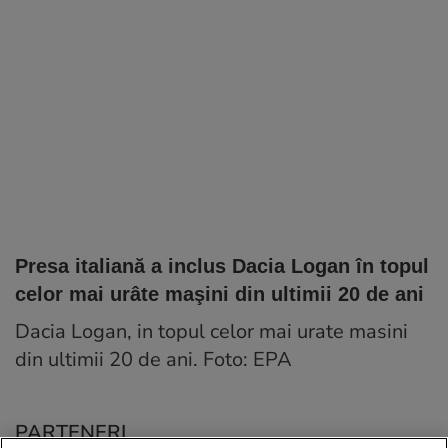
Presa italiană a inclus Dacia Logan în topul
celor mai urâte maşini din ultimii 20 de ani
Dacia Logan, in topul celor mai urate masini
din ultimii 20 de ani. Foto: EPA
PARTENERI