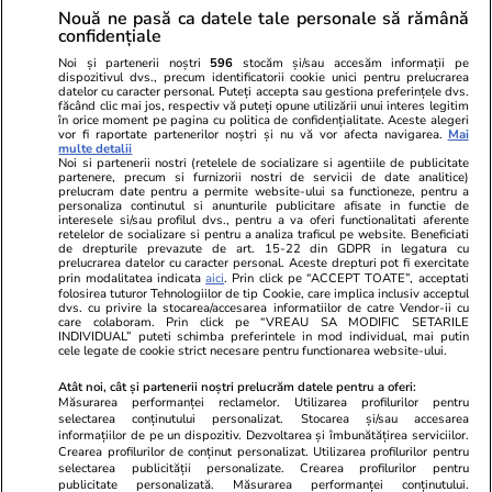
Nouă ne pasă ca datele tale personale să rămână
confidențiale
Noi și partenerii noștri
596
stocăm și/sau accesăm informații pe
dispozitivul dvs., precum identificatorii cookie unici pentru prelucrarea
datelor cu caracter personal. Puteți accepta sau gestiona preferințele dvs.
făcând clic mai jos, respectiv vă puteți opune utilizării unui interes legitim
în orice moment pe pagina cu politica de confidențialitate. Aceste alegeri
vor fi raportate partenerilor noștri și nu vă vor afecta navigarea.
Mai
multe detalii
Noi si partenerii nostri (retelele de socializare si agentiile de publicitate
partenere, precum si furnizorii nostri de servicii de date analitice)
prelucram date pentru a permite website-ului sa functioneze, pentru a
personaliza continutul si anunturile publicitare afisate in functie de
interesele si/sau profilul dvs., pentru a va oferi functionalitati aferente
retelelor de socializare si pentru a analiza traficul pe website. Beneficiati
de drepturile prevazute de art. 15-22 din GDPR in legatura cu
prelucrarea datelor cu caracter personal. Aceste drepturi pot fi exercitate
Viva.ro
Unica.ro
prin modalitatea indicata
aici
. Prin click pe “ACCEPT TOATE”, acceptati
folosirea tuturor Tehnologiilor de tip Cookie, care implica inclusiv acceptul
"Nici acum nu îi știu bine. Nu îi știu familia".
Nu și ei! S-au de
dvs. cu privire la stocarea/accesarea informatiilor de catre Vendor-ii cu
A tăcut luni întregi, dar acum Gina Matache a
căsnicie! Cei doi
care colaboram. Prin click pe “VREAU SA MODIFIC SETARILE
spus adevărul despre relația cu ginerele ei,
secret. Nimeni n
INDIVIDUAL” puteti schimba preferintele in mod individual, mai putin
cele legate de cookie strict necesare pentru functionarea website-ului.
Radu Siffr...
motiv al separării
Atât noi, cât și partenerii noștri prelucrăm datele pentru a oferi:
Măsurarea performanței reclamelor. Utilizarea profilurilor pentru
selectarea conținutului personalizat. Stocarea și/sau accesarea
© 2026 Ringier Romania. Toate drepturile rezervate
informațiilor de pe un dispozitiv. Dezvoltarea și îmbunătățirea serviciilor.
Crearea profilurilor de conținut personalizat. Utilizarea profilurilor pentru
selectarea publicității personalizate. Crearea profilurilor pentru
publicitate personalizată. Măsurarea performanței conținutului.