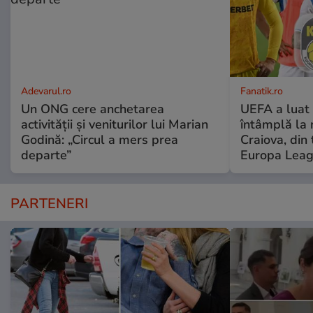
Adevarul.ro
Fanatik.ro
Un ONG cere anchetarea
UEFA a luat 
activității și veniturilor lui Marian
întâmplă la
Godină: „Circul a mers prea
Craiova, din 
departe”
Europa Lea
PARTENERI