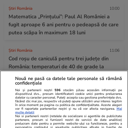
Știri România
10:00
Matematica „Prințului”: Paul Al României a
fugit aproape 6 ani pentru o pedeapsă de care
putea scăpa în maximum 18 luni
Știri România
11:06
Cod roșu de caniculă pentru trei județe din
România: temperaturi de 40 de grade la
umbră. Prognoza ANM pentru 1-5 august
Nouă ne pasă ca datele tale personale să rămână
confidențiale
Noi și partenerii noștri
596
stocăm și/sau accesăm informații pe
Bani și Afaceri
31 iul.
dispozitivul dvs., precum identificatorii cookie unici pentru prelucrarea
datelor cu caracter personal. Puteți accepta sau gestiona preferințele dvs.
Ce se schimbă de la 1 august 2026 în
făcând clic mai jos, respectiv vă puteți opune utilizării unui interes legitim
în orice moment pe pagina cu politica de confidențialitate. Aceste alegeri
România. Buletinele vechi devin excepție,
vor fi raportate partenerilor noștri și nu vă vor afecta navigarea.
Mai
multe detalii
reguli noi la pensii și taxe pe drumuri
Noi si partenerii nostri (retelele de socializare si agentiile de publicitate
partenere, precum si furnizorii nostri de servicii de date analitice)
prelucram date pentru a permite website-ului sa functioneze, pentru a
personaliza continutul si anunturile publicitare afisate in functie de