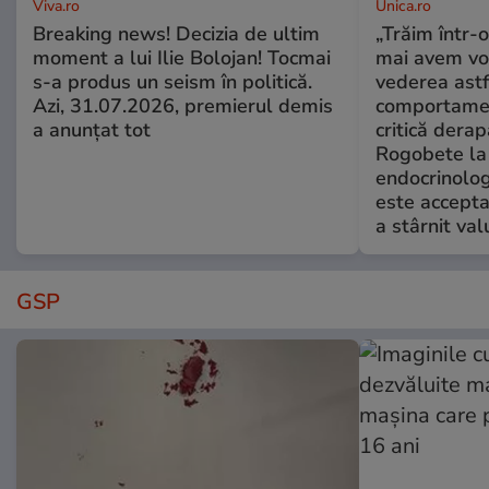
Viva.ro
Unica.ro
Breaking news! Decizia de ultim
„Trăim într-
moment a lui Ilie Bolojan! Tocmai
mai avem vo
s-a produs un seism în politică.
vederea astf
Azi, 31.07.2026, premierul demis
comportamen
a anunțat tot
critică derap
Rogobete la
endocrinolog
este accepta
a stârnit valu
GSP