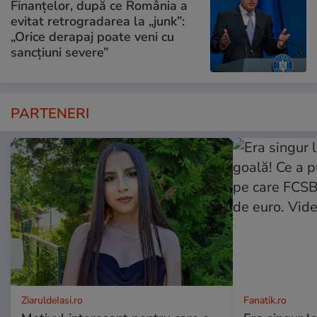
Finanțelor, după ce România a
evitat retrogradarea la „junk”:
„Orice derapaj poate veni cu
sancțiuni severe”
PARTENERI
ZiaruldeIasi.ro
Fanatik.ro