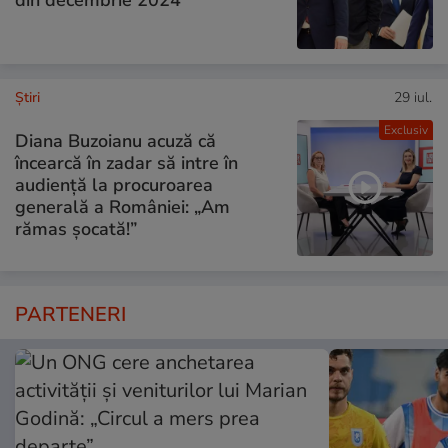
Ştiri
29 iul.
Exclusiv
Diana Buzoianu acuză că
încearcă în zadar să intre în
audiență la procuroarea
generală a României: „Am
rămas șocată!”
PARTENERI