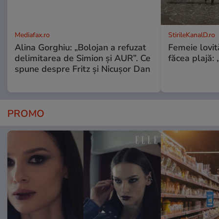
Mediafax.ro
StirileKanalD.ro
Alina Gorghiu: „Bolojan a refuzat
Femeie lovit
delimitarea de Simion și AUR”. Ce
făcea plajă: „
spune despre Fritz și Nicușor Dan
PROMO