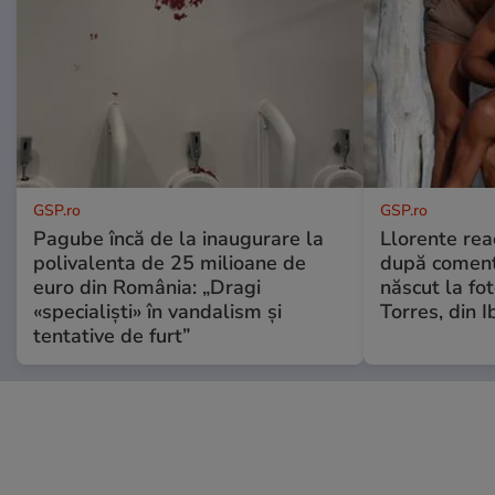
GSP.ro
GSP.ro
Pagube încă de la inaugurare la
Llorente rea
polivalenta de 25 milioane de
după comenta
euro din România: „Dragi
născut la fot
«specialiști» în vandalism și
Torres, din I
tentative de furt”