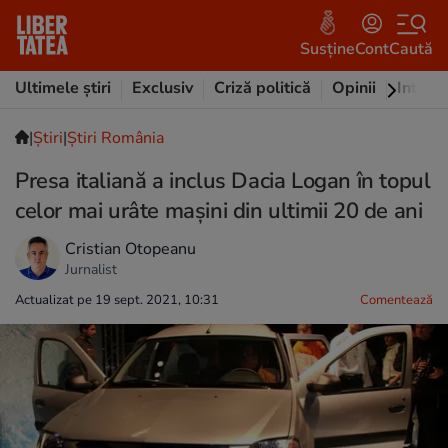
Susține
Cont
Caută
Ultimele știri
Exclusiv
Criză politică
Opinii
Intervi
|
Ştiri
|
Știri România
Presa italiană a inclus Dacia Logan în topul
celor mai urâte maşini din ultimii 20 de ani
Cristian Otopeanu
Jurnalist
Actualizat pe 19 sept. 2021, 10:31
Comentează