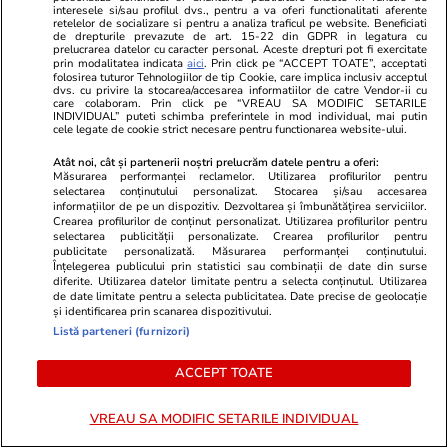
interesele si/sau profilul dvs., pentru a va oferi functionalitati aferente
Horoscop
31 iul.
retelelor de socializare si pentru a analiza traficul pe website. Beneficiati
de drepturile prevazute de art. 15-22 din GDPR in legatura cu
Horoscop Urania | Previziuni astrologice pentru
prelucrarea datelor cu caracter personal. Aceste drepturi pot fi exercitate
prin modalitatea indicata
aici
. Prin click pe “ACCEPT TOATE”, acceptati
perioada 1 – 7 august 2026. Venus va intra în
folosirea tuturor Tehnologiilor de tip Cookie, care implica inclusiv acceptul
dvs. cu privire la stocarea/accesarea informatiilor de catre Vendor-ii cu
zodia Balanței
care colaboram. Prin click pe “VREAU SA MODIFIC SETARILE
INDIVIDUAL” puteti schimba preferintele in mod individual, mai putin
cele legate de cookie strict necesare pentru functionarea website-ului.
Atât noi, cât și partenerii noștri prelucrăm datele pentru a oferi:
Măsurarea performanței reclamelor. Utilizarea profilurilor pentru
selectarea conținutului personalizat. Stocarea și/sau accesarea
informațiilor de pe un dispozitiv. Dezvoltarea și îmbunătățirea serviciilor.
Crearea profilurilor de conținut personalizat. Utilizarea profilurilor pentru
selectarea publicității personalizate. Crearea profilurilor pentru
publicitate personalizată. Măsurarea performanței conținutului.
Înțelegerea publicului prin statistici sau combinații de date din surse
diferite. Utilizarea datelor limitate pentru a selecta conținutul. Utilizarea
de date limitate pentru a selecta publicitatea. Date precise de geolocație
și identificarea prin scanarea dispozitivului.
Listă parteneri (furnizori)
ACCEPT TOATE
Lifestyle
16:34
Lifestyle
Orcile sunt prădători de temut,
De ce să nu 
VREAU SA MODIFIC SETARILE INDIVIDUAL