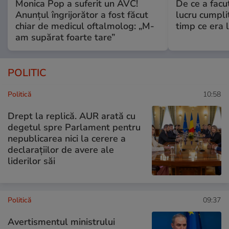
Monica Pop a suferit un AVC!
De ce a fac
Anunțul îngrijorător a fost făcut
lucru cumplit
chiar de medicul oftalmolog: „M-
timp ce era 
am supărat foarte tare”
POLITIC
Politică
10:58
Drept la replică. AUR arată cu
degetul spre Parlament pentru
nepublicarea nici la cerere a
declarațiilor de avere ale
liderilor săi
Politică
09:37
Avertismentul ministrului