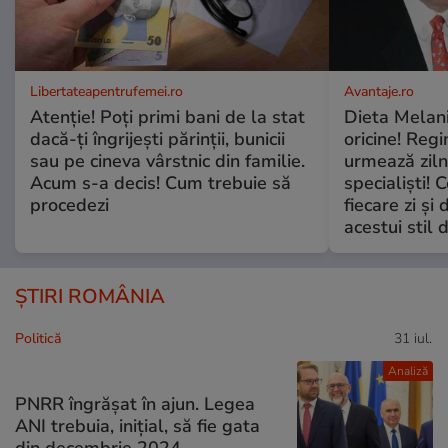
Libertateapentrufemei.ro
Avantaje.ro
Atenție! Poți primi bani de la stat
Dieta Melan
dacă-ți îngrijești părinții, bunicii
oricine! Regi
sau pe cineva vârstnic din familie.
urmează zilni
Acum s-a decis! Cum trebuie să
specialiști! 
procedezi
fiecare zi și 
acestui stil 
ȘTIRI ROMÂNIA
Politică
31 iul.
Analiză
PNRR îngrășat în ajun. Legea
ANI trebuia, inițial, să fie gata
din decembrie 2024