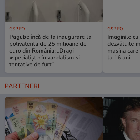
GSP.RO
GSP.RO
Pagube încă de la inaugurare la
Imaginile cu
polivalenta de 25 milioane de
dezvăluite m
euro din România: „Dragi
mașina care 
«specialiști» în vandalism și
la 16 ani
tentative de furt”
PARTENERI