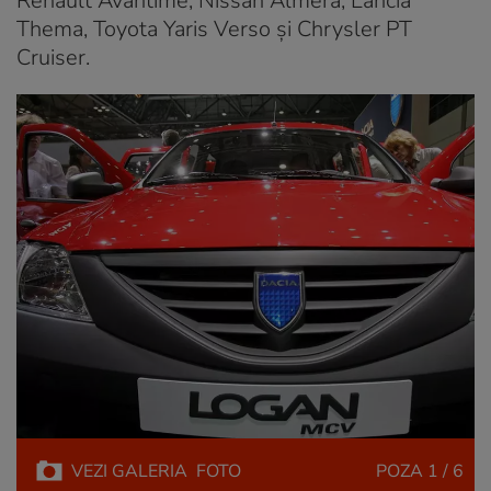
Renault Avantime, Nissan Almera, Lancia
Thema, Toyota Yaris Verso și Chrysler PT
Cruiser.
VEZI
GALERIA
FOTO
POZA
1 / 6