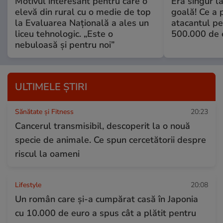
Motivul interesant pentru care o
Era singur l
elevă din rural cu o medie de top
goală! Ce a 
la Evaluarea Națională a ales un
atacantul pe
liceu tehnologic. „Este o
500.000 de 
nebuloasă și pentru noi”
ULTIMELE ȘTIRI
Sănătate și Fitness
20:23
Cancerul transmisibil, descoperit la o nouă
specie de animale. Ce spun cercetătorii despre
riscul la oameni
Lifestyle
20:08
Un român care și-a cumpărat casă în Japonia
cu 10.000 de euro a spus cât a plătit pentru