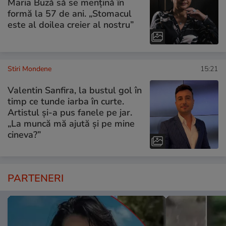
Maria Buză să se mențină în
formă la 57 de ani. „Stomacul
este al doilea creier al nostru”
Stiri Mondene
15:21
Valentin Sanfira, la bustul gol în
timp ce tunde iarba în curte.
Artistul și-a pus fanele pe jar.
„La muncă mă ajută și pe mine
cineva?”
PARTENERI