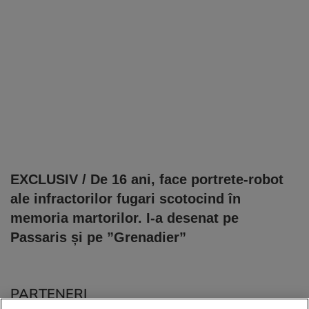
EXCLUSIV / De 16 ani, face portrete-robot
ale infractorilor fugari scotocind în
memoria martorilor. I-a desenat pe
Passaris și pe ”Grenadier”
PARTENERI