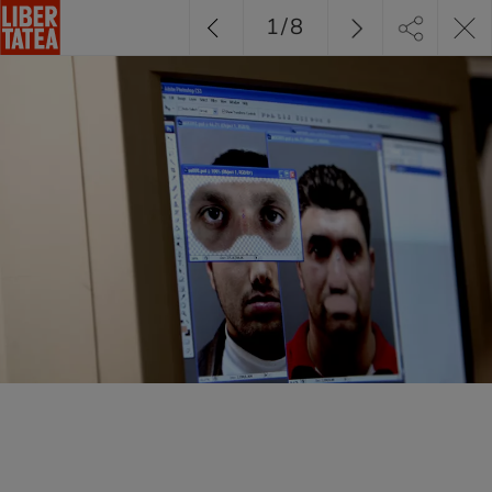
1
/
8