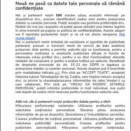
Nouă ne pasă ca datele tale personale să rămână
confidențiale
Noi și partenerii noștri
596
stocăm și/sau accesăm informații pe
dispozitivul dvs., precum identificatorii cookie unici pentru prelucrarea
datelor cu caracter personal. Puteți accepta sau gestiona preferințele dvs.
făcând clic mai jos, respectiv vă puteți opune utilizării unui interes legitim
în orice moment pe pagina cu politica de confidențialitate. Aceste alegeri
vor fi raportate partenerilor noștri și nu vă vor afecta navigarea.
Mai
multe detalii
Noi si partenerii nostri (retelele de socializare si agentiile de publicitate
partenere, precum si furnizorii nostri de servicii de date analitice)
prelucram date pentru a permite website-ului sa functioneze, pentru a
personaliza continutul si anunturile publicitare afisate in functie de
interesele si/sau profilul dvs., pentru a va oferi functionalitati aferente
retelelor de socializare si pentru a analiza traficul pe website. Beneficiati
de drepturile prevazute de art. 15-22 din GDPR in legatura cu
prelucrarea datelor cu caracter personal. Aceste drepturi pot fi exercitate
Viva.ro
Unica.ro
prin modalitatea indicata
aici
. Prin click pe “ACCEPT TOATE”, acceptati
"Nici acum nu îi știu bine. Nu îi știu familia".
folosirea tuturor Tehnologiilor de tip Cookie, care implica inclusiv acceptul
Nu și ei! S-au de
dvs. cu privire la stocarea/accesarea informatiilor de catre Vendor-ii cu
A tăcut luni întregi, dar acum Gina Matache a
căsnicie! Cei doi
care colaboram. Prin click pe “VREAU SA MODIFIC SETARILE
spus adevărul despre relația cu ginerele ei,
secret. Nimeni n
INDIVIDUAL” puteti schimba preferintele in mod individual, mai putin
cele legate de cookie strict necesare pentru functionarea website-ului.
Radu Siffr...
motiv al separării
Atât noi, cât și partenerii noștri prelucrăm datele pentru a oferi:
Măsurarea performanței reclamelor. Utilizarea profilurilor pentru
selectarea conținutului personalizat. Stocarea și/sau accesarea
© 2026 Ringier Romania. Toate drepturile rezervate
informațiilor de pe un dispozitiv. Dezvoltarea și îmbunătățirea serviciilor.
Crearea profilurilor de conținut personalizat. Utilizarea profilurilor pentru
selectarea publicității personalizate. Crearea profilurilor pentru
publicitate personalizată. Măsurarea performanței conținutului.