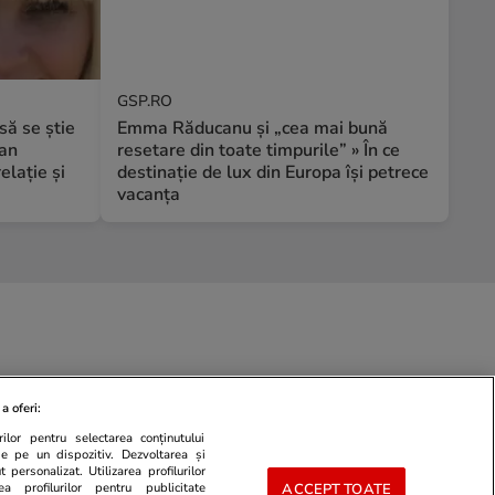
GSP.RO
să se știe
Emma Răducanu și „cea mai bună
ian
resetare din toate timpurile” » În ce
elație și
destinație de lux din Europa își petrece
vacanța
a oferi:
ilor pentru selectarea conținutului
de pe un dispozitiv. Dezvoltarea și
 personalizat. Utilizarea profilurilor
ea profilurilor pentru publicitate
ACCEPT TOATE