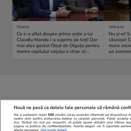
Viva.ro
Unica.ro
Ce s-a aflat despre prima soție a lui
Nu și ei! 
Claudiu Manda i-a suprins pe toți! Dar
căsnicie! C
mai ales gestul făcut de Olguța pentru
mare secre
mama copilului soțului e chiar cir...
un asemene
Nouă ne pasă ca datele tale personale să rămână confi
Noi și partenerii noștri
596
stocăm și/sau accesăm informații pe dispozitivul dvs
cookie unici pentru prelucrarea datelor cu caracter personal. Puteți accepta 
dvs. făcând clic mai jos, respectiv vă puteți opune utilizării unui interes l
pagina cu politica de confidențialitate. Aceste alegeri vor fi raportate parten
afecta navigarea.
Mai multe detalii