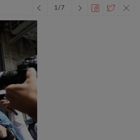
1
/
7