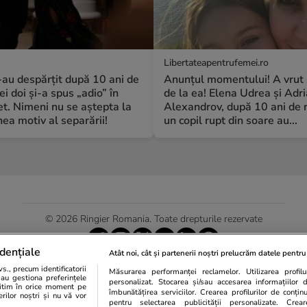
Libertateapentrufemei.ro
S-au despărțit după 10 ani de
Anunțul momentului! A vrut 
ei doi și-a spus „adio” în
de la ea! Elena Udrea și Adr
t. Nimeni nu se aștepta la
Alexandrov, după 10 ani de r
a motiv al separării!
un copil rupt din soare au...
© 2026 Ringier Romania. Toate drepturile rezervate
dențiale
Atât noi, cât și partenerii noștri prelucrăm datele pentru 
., precum identificatorii
Măsurarea performanței reclamelor. Utilizarea profilur
Actualizare preferințe cookies
sau gestiona preferințele
personalizat. Stocarea și/sau accesarea informațiilor 
egitim în orice moment pe
îmbunătățirea serviciilor. Crearea profilurilor de conținut
erilor noștri și nu vă vor
pentru selectarea publicității personalizate. Crear