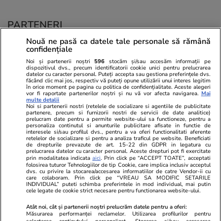
PARTENERI
Nouă ne pasă ca datele tale personale să rămână
confidențiale
Noi și partenerii noștri
596
stocăm și/sau accesăm informații pe
dispozitivul dvs., precum identificatorii cookie unici pentru prelucrarea
datelor cu caracter personal. Puteți accepta sau gestiona preferințele dvs.
făcând clic mai jos, respectiv vă puteți opune utilizării unui interes legitim
în orice moment pe pagina cu politica de confidențialitate. Aceste alegeri
vor fi raportate partenerilor noștri și nu vă vor afecta navigarea.
Mai
multe detalii
Noi si partenerii nostri (retelele de socializare si agentiile de publicitate
partenere, precum si furnizorii nostri de servicii de date analitice)
prelucram date pentru a permite website-ului sa functioneze, pentru a
personaliza continutul si anunturile publicitare afisate in functie de
interesele si/sau profilul dvs., pentru a va oferi functionalitati aferente
retelelor de socializare si pentru a analiza traficul pe website. Beneficiati
de drepturile prevazute de art. 15-22 din GDPR in legatura cu
prelucrarea datelor cu caracter personal. Aceste drepturi pot fi exercitate
Viva.ro
Unica.ro
prin modalitatea indicata
aici
. Prin click pe “ACCEPT TOATE”, acceptati
folosirea tuturor Tehnologiilor de tip Cookie, care implica inclusiv acceptul
"Nici acum nu îi știu bine. Nu îi știu familia".
Nu și ei! S-au de
dvs. cu privire la stocarea/accesarea informatiilor de catre Vendor-ii cu
A tăcut luni întregi, dar acum Gina Matache a
căsnicie! Cei doi
care colaboram. Prin click pe “VREAU SA MODIFIC SETARILE
spus adevărul despre relația cu ginerele ei,
secret. Nimeni n
INDIVIDUAL” puteti schimba preferintele in mod individual, mai putin
cele legate de cookie strict necesare pentru functionarea website-ului.
Radu Siffr...
motiv al separării
Atât noi, cât și partenerii noștri prelucrăm datele pentru a oferi:
Măsurarea performanței reclamelor. Utilizarea profilurilor pentru