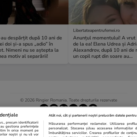
Libertateapentrufemei.ro
S-au despărțit după 10 ani de
Anunțul momentului! A vrut 
ei doi și-a spus „adio” în
de la ea! Elena Udrea și Adr
t. Nimeni nu se aștepta la
Alexandrov, după 10 ani de r
a motiv al separării!
un copil rupt din soare au...
© 2026 Ringier Romania. Toate drepturile rezervate
dențiale
Atât noi, cât și partenerii noștri prelucrăm datele pentru 
., precum identificatorii
Măsurarea performanței reclamelor. Utilizarea profilur
Actualizare preferințe cookies
sau gestiona preferințele
personalizat. Stocarea și/sau accesarea informațiilor 
egitim în orice moment pe
îmbunătățirea serviciilor. Crearea profilurilor de conținut
erilor noștri și nu vă vor