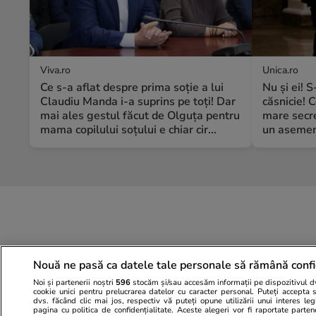
Viva.ro
Unica.ro
Ce s-a aflat despre prima soție a lui
Nu și ei! 
Claudiu Manda i-a suprins pe toți! Dar
căsnicie! C
mai ales gestul făcut de Olguța pentru
mare secre
mama copilului soțului e chiar cir...
un asemene
Nouă ne pasă ca datele tale personale să rămână confi
Noi și partenerii noștri
596
stocăm și/sau accesăm informații pe dispozitivul dvs
cookie unici pentru prelucrarea datelor cu caracter personal. Puteți accepta 
dvs. făcând clic mai jos, respectiv vă puteți opune utilizării unui interes l
pagina cu politica de confidențialitate. Aceste alegeri vor fi raportate parten