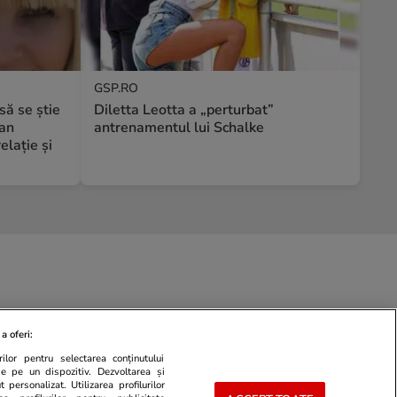
GSP.RO
să se știe
Diletta Leotta a „perturbat”
ian
antrenamentul lui Schalke
elație și
a oferi:
ilor pentru selectarea conținutului
de pe un dispozitiv. Dezvoltarea și
 personalizat. Utilizarea profilurilor