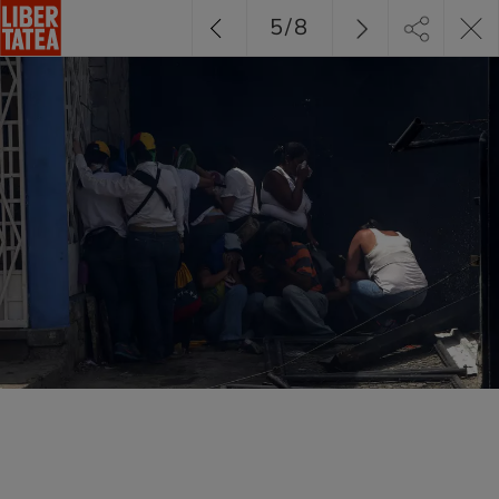
5
/
8