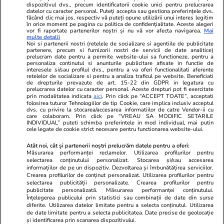
dispozitivul dvs., precum identificatorii cookie unici pentru prelucrarea
datelor cu caracter personal. Puteți accepta sau gestiona preferințele dvs.
făcând clic mai jos, respectiv vă puteți opune utilizării unui interes legitim
în orice moment pe pagina cu politica de confidențialitate. Aceste alegeri
vor fi raportate partenerilor noștri și nu vă vor afecta navigarea.
Mai
multe detalii
Noi si partenerii nostri (retelele de socializare si agentiile de publicitate
partenere, precum si furnizorii nostri de servicii de date analitice)
prelucram date pentru a permite website-ului sa functioneze, pentru a
personaliza continutul si anunturile publicitare afisate in functie de
interesele si/sau profilul dvs., pentru a va oferi functionalitati aferente
retelelor de socializare si pentru a analiza traficul pe website. Beneficiati
de drepturile prevazute de art. 15-22 din GDPR in legatura cu
prelucrarea datelor cu caracter personal. Aceste drepturi pot fi exercitate
Viva.ro
Unica.ro
prin modalitatea indicata
aici
. Prin click pe “ACCEPT TOATE”, acceptati
Ce s-a aflat despre prima soție a lui Claudiu
folosirea tuturor Tehnologiilor de tip Cookie, care implica inclusiv acceptul
Nu și ei! S-au de
dvs. cu privire la stocarea/accesarea informatiilor de catre Vendor-ii cu
Manda i-a suprins pe toți! Dar mai ales gestul
căsnicie! Cei doi
care colaboram. Prin click pe “VREAU SA MODIFIC SETARILE
făcut de Olguța pentru mama copilului
secret. Nimeni n
INDIVIDUAL” puteti schimba preferintele in mod individual, mai putin
cele legate de cookie strict necesare pentru functionarea website-ului.
soțului e chiar cir...
motiv al separării
Atât noi, cât și partenerii noștri prelucrăm datele pentru a oferi:
Măsurarea performanței reclamelor. Utilizarea profilurilor pentru
selectarea conținutului personalizat. Stocarea și/sau accesarea
© 2026 Ringier Romania. Toate drepturile rezervate
informațiilor de pe un dispozitiv. Dezvoltarea și îmbunătățirea serviciilor.
Crearea profilurilor de conținut personalizat. Utilizarea profilurilor pentru
selectarea publicității personalizate. Crearea profilurilor pentru
publicitate personalizată. Măsurarea performanței conținutului.
Înțelegerea publicului prin statistici sau combinații de date din surse
diferite. Utilizarea datelor limitate pentru a selecta conținutul. Utilizarea
Actualizare preferințe cookies
de date limitate pentru a selecta publicitatea. Date precise de geolocație
și identificarea prin scanarea dispozitivului.