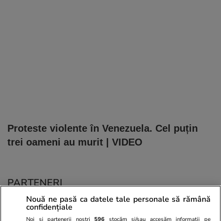
Proteste violente în Venezuela. Cel puțin
trei oameni au murit | VIDEO
PARTENERI
Nouă ne pasă ca datele tale personale să rămână
confidențiale
Noi și partenerii noștri
596
stocăm și/sau accesăm informații pe