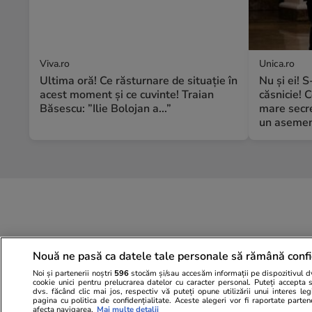
Viva.ro
Unica.ro
Ultima oră! Ce răsturnare de situație în
Nu și ei! 
acest moment și ce cuvinte! Traian
căsnicie! C
Băsescu: ”Ilie Bolojan a...”
mare secre
un asemene
Nouă ne pasă ca datele tale personale să rămână confi
Noi și partenerii noștri
596
stocăm și/sau accesăm informații pe dispozitivul dvs
cookie unici pentru prelucrarea datelor cu caracter personal. Puteți accepta 
dvs. făcând clic mai jos, respectiv vă puteți opune utilizării unui interes l
pagina cu politica de confidențialitate. Aceste alegeri vor fi raportate parten
afecta navigarea.
Mai multe detalii