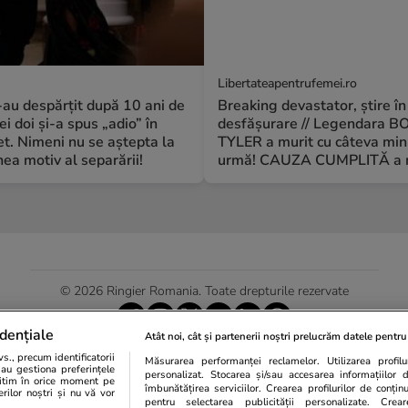
Libertateapentrufemei.ro
S-au despărțit după 10 ani de
Breaking devastator, știre în
ei doi și-a spus „adio” în
desfășurare // Legendara B
t. Nimeni nu se aștepta la
TYLER a murit cu câteva min
a motiv al separării!
urmă! CAUZA CUMPLITĂ a m
© 2026 Ringier Romania. Toate drepturile rezervate
dențiale
Atât noi, cât și partenerii noștri prelucrăm datele pentru 
., precum identificatorii
Măsurarea performanței reclamelor. Utilizarea profilur
Actualizare preferințe cookies
sau gestiona preferințele
personalizat. Stocarea și/sau accesarea informațiilor 
egitim în orice moment pe
îmbunătățirea serviciilor. Crearea profilurilor de conținut
erilor noștri și nu vă vor
pentru selectarea publicității personalizate. Crear