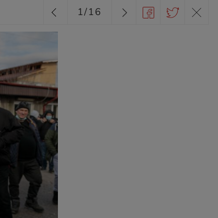
1
/
16