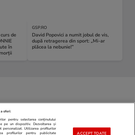
GSP.RO
 curs de
David Popovici a numit jobul de vis,
ONNIE
după retragerea din sport: „Mi-ar
ute în
plăcea la nebunie!”
orții
a oferi:
ilor pentru selectarea conținutului
de pe un dispozitiv. Dezvoltarea și
 personalizat. Utilizarea profilurilor
ea profilurilor pentru publicitate
ACCEPT TOATE