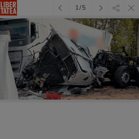
1
/
5