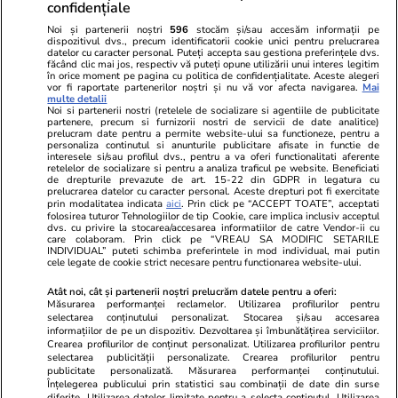
confidențiale
Noi și partenerii noștri
596
stocăm și/sau accesăm informații pe
dispozitivul dvs., precum identificatorii cookie unici pentru prelucrarea
datelor cu caracter personal. Puteți accepta sau gestiona preferințele dvs.
făcând clic mai jos, respectiv vă puteți opune utilizării unui interes legitim
în orice moment pe pagina cu politica de confidențialitate. Aceste alegeri
vor fi raportate partenerilor noștri și nu vă vor afecta navigarea.
Mai
multe detalii
Noi si partenerii nostri (retelele de socializare si agentiile de publicitate
partenere, precum si furnizorii nostri de servicii de date analitice)
prelucram date pentru a permite website-ului sa functioneze, pentru a
personaliza continutul si anunturile publicitare afisate in functie de
interesele si/sau profilul dvs., pentru a va oferi functionalitati aferente
retelelor de socializare si pentru a analiza traficul pe website. Beneficiati
de drepturile prevazute de art. 15-22 din GDPR in legatura cu
prelucrarea datelor cu caracter personal. Aceste drepturi pot fi exercitate
Viva.ro
Unica.ro
prin modalitatea indicata
aici
. Prin click pe “ACCEPT TOATE”, acceptati
folosirea tuturor Tehnologiilor de tip Cookie, care implica inclusiv acceptul
"Nici acum nu îi știu bine. Nu îi știu familia".
Nu și ei! S-au de
dvs. cu privire la stocarea/accesarea informatiilor de catre Vendor-ii cu
A tăcut luni întregi, dar acum Gina Matache a
căsnicie! Cei doi
care colaboram. Prin click pe “VREAU SA MODIFIC SETARILE
spus adevărul despre relația cu ginerele ei,
secret. Nimeni n
INDIVIDUAL” puteti schimba preferintele in mod individual, mai putin
cele legate de cookie strict necesare pentru functionarea website-ului.
Radu Siffr...
motiv al separării
Atât noi, cât și partenerii noștri prelucrăm datele pentru a oferi:
Măsurarea performanței reclamelor. Utilizarea profilurilor pentru
selectarea conținutului personalizat. Stocarea și/sau accesarea
© 2026 Ringier Romania. Toate drepturile rezervate
informațiilor de pe un dispozitiv. Dezvoltarea și îmbunătățirea serviciilor.
Crearea profilurilor de conținut personalizat. Utilizarea profilurilor pentru
selectarea publicității personalizate. Crearea profilurilor pentru
publicitate personalizată. Măsurarea performanței conținutului.
Înțelegerea publicului prin statistici sau combinații de date din surse
diferite. Utilizarea datelor limitate pentru a selecta conținutul. Utilizarea