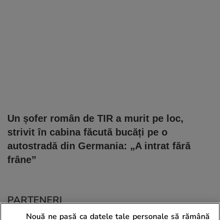
Un șofer român de TIR a murit pe loc,
strivit în cabina făcută bucăți pe o
autostradă din Germania: „A intrat fără
frâne”
PARTENERI
Nouă ne pasă ca datele tale personale să rămână