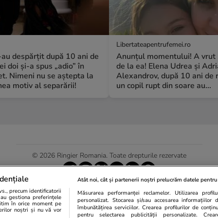
Libertateapentrufemei.ro
S-au despărțit după 10 ani de
Anunțul momentului! A vrut 
ei doi și-a spus „adio” în
de la ea! Elena Udrea și Adr
t. Nimeni nu se aștepta la
Alexandrov, după 10 ani de r
a motiv al separării!
un copil rupt din soare au...
© 2026 Ringier Romania. Toate drepturile rezervate
dențiale
Atât noi, cât și partenerii noștri prelucrăm datele pentru 
., precum identificatorii
Măsurarea performanței reclamelor. Utilizarea profilur
Actualizare preferințe cookies
sau gestiona preferințele
personalizat. Stocarea și/sau accesarea informațiilor 
egitim în orice moment pe
îmbunătățirea serviciilor. Crearea profilurilor de conținut
erilor noștri și nu vă vor
pentru selectarea publicității personalizate. Crear