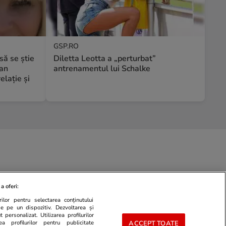
GSP.RO
să se știe
Diletta Leotta a „perturbat”
ian
antrenamentul lui Schalke
elație și
a oferi:
ilor pentru selectarea conținutului
de pe un dispozitiv. Dezvoltarea și
 personalizat. Utilizarea profilurilor
ea profilurilor pentru publicitate
ACCEPT TOATE