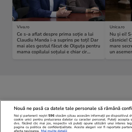
Viva.ro
Unica.ro
Ce s-a aflat despre prima soție a lui
Nu și ei! 
Claudiu Manda i-a suprins pe toți! Dar
căsnicie! C
mai ales gestul făcut de Olguța pentru
mare secre
mama copilului soțului e chiar cir...
un asemene
Nouă ne pasă ca datele tale personale să rămână confi
Noi și partenerii noștri
596
stocăm și/sau accesăm informații pe dispozitivul dvs
cookie unici pentru prelucrarea datelor cu caracter personal. Puteți accepta 
dvs. făcând clic mai jos, respectiv vă puteți opune utilizării unui interes l
pagina cu politica de confidențialitate. Aceste alegeri vor fi raportate parten
afecta navigarea.
Mai multe detalii