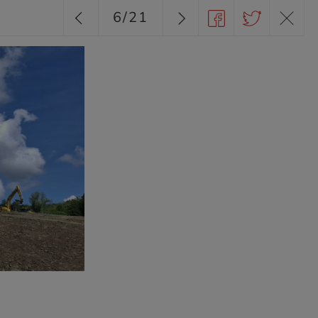
6
/
21