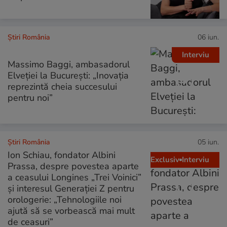
Știri România
06 iun.
Interviu
Massimo Baggi, ambasadorul
Elveției la București: „Inovația
reprezintă cheia succesului
pentru noi”
Știri România
05 iun.
Ion Schiau, fondator Albini
Exclusiv
Interviu
Prassa, despre povestea aparte
a ceasului Longines „Trei Voinici”
și interesul Generației Z pentru
orologerie: „Tehnologiile noi
ajută să se vorbească mai mult
de ceasuri”