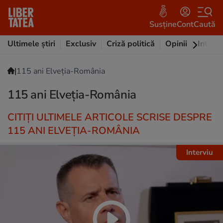
Susține
Cont
Caută
Ultimele știri
Exclusiv
Criză politică
Opinii
Intervi
|
115 ani Elveția-România
115 ani Elveția-România
CITIȚI ULTIMELE ARTICOLE SCRISE DESPRE
115 ANI ELVEȚIA-ROMÂNIA
Interviu