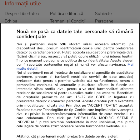
Informații utile
Despre Libertatea
Politica editorială
Subiecte
Echipa
Termeni și Conditii
Persoane
Publicitate
Abonamente
Sitemap
Nouă ne pasă ca datele tale personale să rămână
Politica de
Autori
confidențiale
confidențialitate
Noi și partenerii noștri
596
stocăm și/sau accesăm informații pe
dispozitivul dvs., precum identificatorii cookie unici pentru prelucrarea
datelor cu caracter personal. Puteți accepta sau gestiona preferințele dvs.
Ringier România
făcând clic mai jos, respectiv vă puteți opune utilizării unui interes legitim
în orice moment pe pagina cu politica de confidențialitate. Aceste alegeri
vor fi raportate partenerilor noștri și nu vă vor afecta navigarea.
Mai
Libertatea pentru
ELLE
Locuri de muncă
multe detalii
femei
Noi si partenerii nostri (retelele de socializare si agentiile de publicitate
Gazeta Sporturilor
Imobiliare.ro
partenere, precum si furnizorii nostri de servicii de date analitice)
Unica.ro
prelucram date pentru a permite website-ului sa functioneze, pentru a
Stiri mondene
Jobradar24
personaliza continutul si anunturile publicitare afisate in functie de
Program TV
Calculator sarcina
Imoradar24
interesele si/sau profilul dvs., pentru a va oferi functionalitati aferente
retelelor de socializare si pentru a analiza traficul pe website. Beneficiati
Avantaje
Ajută Copiii
Colecții Libertatea
de drepturile prevazute de art. 15-22 din GDPR in legatura cu
prelucrarea datelor cu caracter personal. Aceste drepturi pot fi exercitate
prin modalitatea indicata
aici
. Prin click pe “ACCEPT TOATE”, acceptati
Pariază responsabil! Decizia ONJN nr. 821/25.09.2025.
folosirea tuturor Tehnologiilor de tip Cookie, care implica inclusiv acceptul
Jocurile de noroc sunt interzise minorilor.
dvs. cu privire la stocarea/accesarea informatiilor de catre Vendor-ii cu
care colaboram. Prin click pe “VREAU SA MODIFIC SETARILE
INDIVIDUAL” puteti schimba preferintele in mod individual, mai putin
cele legate de cookie strict necesare pentru functionarea website-ului.
© 2026 Ringier Romania. Toate drepturile rezervate
Atât noi, cât și partenerii noștri prelucrăm datele pentru a oferi: