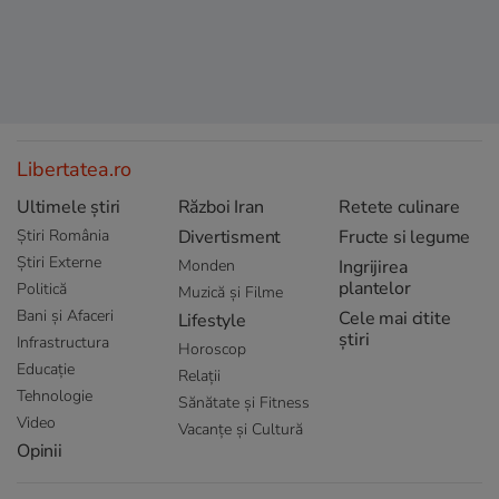
Libertatea.ro
Ultimele știri
Război Iran
Retete culinare
Știri România
Divertisment
Fructe si legume
Știri Externe
Monden
Ingrijirea
plantelor
Politică
Muzică și Filme
Bani și Afaceri
Cele mai citite
Lifestyle
știri
Infrastructura
Horoscop
Educație
Relații
Tehnologie
Sănătate și Fitness
Video
Vacanțe și Cultură
Opinii