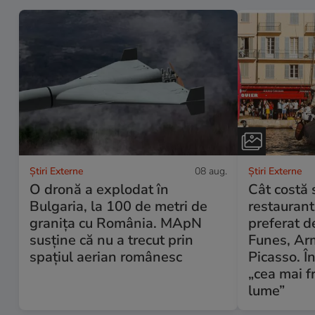
Știri Externe
08 aug.
Știri Externe
O dronă a explodat în
Cât costă 
Bulgaria, la 100 de metri de
restaurant
granița cu România. MApN
preferat d
susține că nu a trecut prin
Funes, Ar
spațiul aerian românesc
Picasso. Î
„cea mai f
lume”