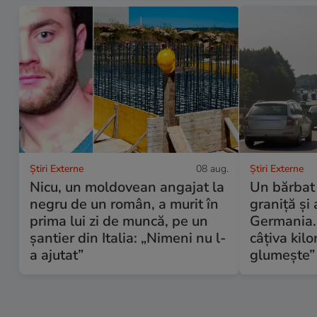
Știri Externe
08 aug.
Știri Externe
Nicu, un moldovean angajat la
Un bărbat ș
negru de un român, a murit în
graniță și
prima lui zi de muncă, pe un
Germania. 
șantier din Italia: „Nimeni nu l-
câțiva kil
a ajutat”
glumește”