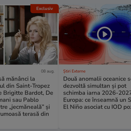
Exclusiv
08 aug.
Știri Externe
să mănânci la
Două anomalii oceanice s
ul din Saint-Tropez
dezvoltă simultan și pot
e Brigitte Bardot, De
schimba iarna 2026-2027
mani sau Pablo
Europa: ce înseamnă un 
ntre „jecmăneală” și
El Niño asociat cu IOD poz
rumoasă terasă din