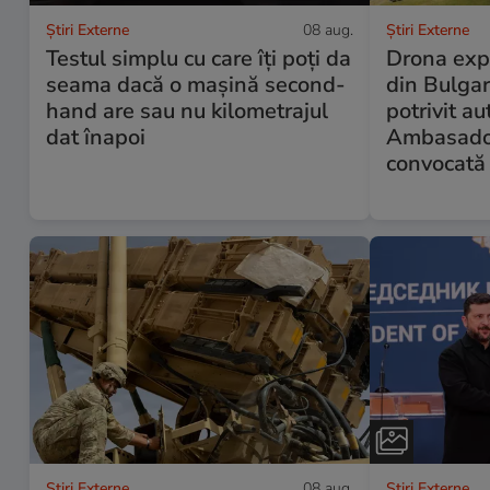
Știri Externe
08 aug.
Știri Externe
Testul simplu cu care îți poți da
Drona exp
seama dacă o mașină second-
din Bulgar
hand are sau nu kilometrajul
potrivit au
dat înapoi
Ambasadoa
convocată 
Știri Externe
08 aug.
Știri Externe