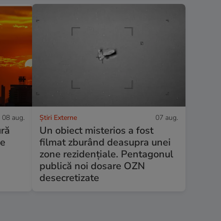
08 aug.
Știri Externe
07 aug.
ură
Un obiect misterios a fost
se
filmat zburând deasupra unei
zone rezidențiale. Pentagonul
publică noi dosare OZN
desecretizate