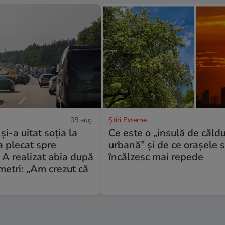
08 aug.
Știri Externe
i-a uitat soția la
Ce este o „insulă de căld
 a plecat spre
urbană” și de ce orașele 
A realizat abia după
încălzesc mai repede
ometri: „Am crezut că