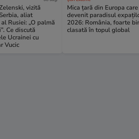
Zelenski, vizită
Mica țară din Europa care
 Serbia, aliat
devenit paradisul expațilo
l al Rusiei: „O palmă
2026: România, foarte bi
i”. Ce discută
clasată în topul global
le Ucrainei cu
r Vucic