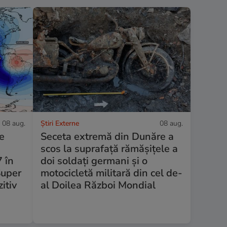
08 aug.
Știri Externe
08 aug.
e
Seceta extremă din Dunăre a
scos la suprafață rămășițele a
 în
doi soldați germani și o
Super
motocicletă militară din cel de-
itiv
al Doilea Război Mondial