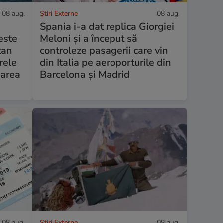
08 aug.
Știri Externe
08 aug.
Spania i-a dat replica Giorgiei
este
Meloni și a început să
tan
controleze pasagerii care vin
rele
din Italia pe aeroporturile din
Marea
Barcelona și Madrid
08 aug.
Știri Externe
08 aug.