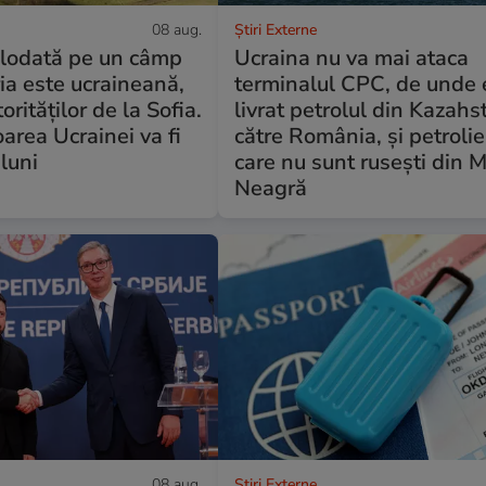
08 aug.
Știri Externe
lodată pe un câmp
Ucraina nu va mai ataca
ia este ucraineană,
terminalul CPC, de unde 
torităților de la Sofia.
livrat petrolul din Kazahs
rea Ucrainei va fi
către România, și petrolie
luni
care nu sunt rusești din 
Neagră
08 aug.
Știri Externe