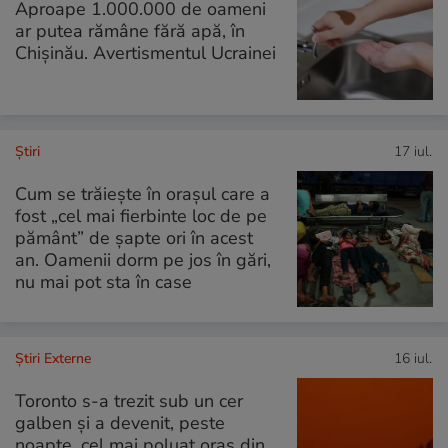
Aproape 1.000.000 de oameni
ar putea rămâne fără apă, în
Chișinău. Avertismentul Ucrainei
Ştiri
17 iul.
Cum se trăiește în orașul care a
fost „cel mai fierbinte loc de pe
pământ” de șapte ori în acest
an. Oamenii dorm pe jos în gări,
nu mai pot sta în case
Știri Externe
16 iul.
Toronto s-a trezit sub un cer
galben și a devenit, peste
noapte, cel mai poluat oraș din