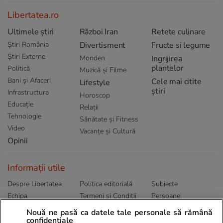
Libertatea.ro
Ultimele știri
Război Iran
Retete culinare
Știri România
Divertisment
Fructe si legume
Știri Externe
Monden
Ingrijirea
plantelor
Politică
Muzică și Filme
Bani și Afaceri
Cele mai citite
Lifestyle
știri
Infrastructura
Horoscop
Educație
Relații
Tehnologie
Sănătate și Fitness
Video
Vacanțe și Cultură
Opinii
Informații utile
Despre Libertatea
Politica editorială
Subiecte
Echipa
Termeni și Conditii
Persoane
Publicitate
Abonamente
Sitemap
Nouă ne pasă ca datele tale personale să rămână
Politica de
confidențiale
Autori