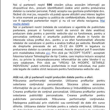
confidențialitate
Noi și partenerii noștri
596
stocăm și/sau accesăm informații pe
dispozitivul dvs., precum identificatorii cookie unici pentru prelucrarea
datelor cu caracter personal. Puteți accepta sau gestiona preferințele dvs.
Ringier România
făcând clic mai jos, respectiv vă puteți opune utilizării unui interes legitim
în orice moment pe pagina cu politica de confidențialitate. Aceste alegeri
vor fi raportate partenerilor noștri și nu vă vor afecta navigarea.
Mai
Libertatea pentru
ELLE
Locuri de muncă
multe detalii
femei
Noi si partenerii nostri (retelele de socializare si agentiile de publicitate
Gazeta Sporturilor
Imobiliare.ro
partenere, precum si furnizorii nostri de servicii de date analitice)
Unica.ro
prelucram date pentru a permite website-ului sa functioneze, pentru a
Stiri mondene
Jobradar24
personaliza continutul si anunturile publicitare afisate in functie de
Program TV
Calculator sarcina
Imoradar24
interesele si/sau profilul dvs., pentru a va oferi functionalitati aferente
retelelor de socializare si pentru a analiza traficul pe website. Beneficiati
Avantaje
Ajută Copiii
Colecții Libertatea
de drepturile prevazute de art. 15-22 din GDPR in legatura cu
prelucrarea datelor cu caracter personal. Aceste drepturi pot fi exercitate
prin modalitatea indicata
aici
. Prin click pe “ACCEPT TOATE”, acceptati
Pariază responsabil! Decizia ONJN nr. 821/25.09.2025.
folosirea tuturor Tehnologiilor de tip Cookie, care implica inclusiv acceptul
dvs. cu privire la stocarea/accesarea informatiilor de catre Vendor-ii cu
Jocurile de noroc sunt interzise minorilor.
care colaboram. Prin click pe “VREAU SA MODIFIC SETARILE
INDIVIDUAL” puteti schimba preferintele in mod individual, mai putin
cele legate de cookie strict necesare pentru functionarea website-ului.
© 2026 Ringier Romania. Toate drepturile rezervate
Atât noi, cât și partenerii noștri prelucrăm datele pentru a oferi:
Măsurarea performanței reclamelor. Utilizarea profilurilor pentru
selectarea conținutului personalizat. Stocarea și/sau accesarea
informațiilor de pe un dispozitiv. Dezvoltarea și îmbunătățirea serviciilor.
Crearea profilurilor de conținut personalizat. Utilizarea profilurilor pentru
Actualizare preferințe cookies
selectarea publicității personalizate. Crearea profilurilor pentru
publicitate personalizată. Măsurarea performanței conținutului.
Înțelegerea publicului prin statistici sau combinații de date din surse
diferite. Utilizarea datelor limitate pentru a selecta conținutul. Utilizarea