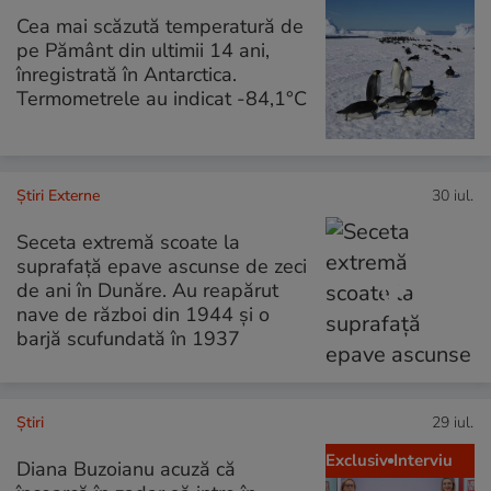
Cea mai scăzută temperatură de
pe Pământ din ultimii 14 ani,
înregistrată în Antarctica.
Termometrele au indicat -84,1°C
Știri Externe
30 iul.
Seceta extremă scoate la
suprafață epave ascunse de zeci
de ani în Dunăre. Au reapărut
nave de război din 1944 și o
barjă scufundată în 1937
Ştiri
29 iul.
Exclusiv
Interviu
Diana Buzoianu acuză că