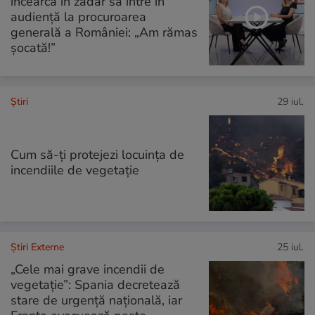
încearcă în zadar să intre în
audiență la procuroarea
generală a României: „Am rămas
șocată!”
Ştiri
29 iul.
Cum să-ți protejezi locuința de
incendiile de vegetație
Știri Externe
25 iul.
„Cele mai grave incendii de
vegetație”: Spania decretează
stare de urgență națională, iar