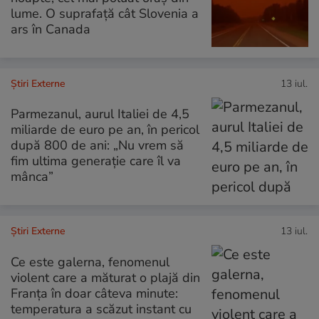
lume. O suprafață cât Slovenia a
ars în Canada
Știri Externe
13 iul.
Parmezanul, aurul Italiei de 4,5
miliarde de euro pe an, în pericol
după 800 de ani: „Nu vrem să
fim ultima generație care îl va
mânca”
Știri Externe
13 iul.
Ce este galerna, fenomenul
violent care a măturat o plajă din
Franța în doar câteva minute:
temperatura a scăzut instant cu