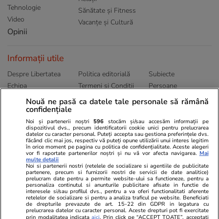
Tehnologie
Sănătate și Fitness
Video
Vacanțe și Cultură
Opinii
Informații utile
Despre Libertatea
Politica editorială
Subiecte
Echipa
Termeni și Conditii
Persoane
Publicitate
Abonamente
Sitemap
Nouă ne pasă ca datele tale personale să rămână
confidențiale
Politica de
Autori
confidențialitate
Noi și partenerii noștri
596
stocăm și/sau accesăm informații pe
dispozitivul dvs., precum identificatorii cookie unici pentru prelucrarea
datelor cu caracter personal. Puteți accepta sau gestiona preferințele dvs.
Ringier România
făcând clic mai jos, respectiv vă puteți opune utilizării unui interes legitim
în orice moment pe pagina cu politica de confidențialitate. Aceste alegeri
vor fi raportate partenerilor noștri și nu vă vor afecta navigarea.
Mai
Libertatea pentru
ELLE
Locuri de muncă
multe detalii
femei
Noi si partenerii nostri (retelele de socializare si agentiile de publicitate
Gazeta Sporturilor
Imobiliare.ro
partenere, precum si furnizorii nostri de servicii de date analitice)
Unica.ro
prelucram date pentru a permite website-ului sa functioneze, pentru a
Stiri mondene
Jobradar24
personaliza continutul si anunturile publicitare afisate in functie de
Program TV
interesele si/sau profilul dvs., pentru a va oferi functionalitati aferente
Calculator sarcina
Imoradar24
retelelor de socializare si pentru a analiza traficul pe website. Beneficiati
Avantaje
Ajută Copiii
Colecții Libertatea
de drepturile prevazute de art. 15-22 din GDPR in legatura cu
prelucrarea datelor cu caracter personal. Aceste drepturi pot fi exercitate
prin modalitatea indicata
aici
. Prin click pe “ACCEPT TOATE”, acceptati