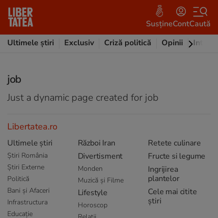
Susține
Cont
Caută
Ultimele știri
Exclusiv
Criză politică
Opinii
Intervi
job
Just a dynamic page created for job
Libertatea.ro
Ultimele știri
Război Iran
Retete culinare
Știri România
Divertisment
Fructe si legume
Știri Externe
Monden
Ingrijirea
plantelor
Politică
Muzică și Filme
Bani și Afaceri
Cele mai citite
Lifestyle
știri
Infrastructura
Horoscop
Educație
Relații