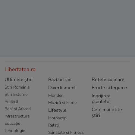
Libertatea.ro
Ultimele știri
Război Iran
Retete culinare
Știri România
Divertisment
Fructe si legume
Știri Externe
Monden
Ingrijirea
plantelor
Politică
Muzică și Filme
Bani și Afaceri
Cele mai citite
Lifestyle
știri
Infrastructura
Horoscop
Educație
Relații
Tehnologie
Sănătate și Fitness