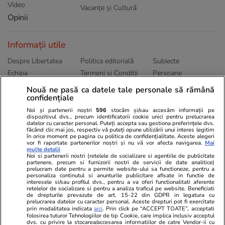
Video
Vacanțe și Cultură
Opinii
Informații utile
Despre Libertatea
Politica editorială
Subiecte
Echipa
Termeni și Conditii
Persoane
Publicitate
Abonamente
Sitemap
Nouă ne pasă ca datele tale personale să rămână
Politica de
Autori
confidențiale
confidențialitate
Noi și partenerii noștri
596
stocăm și/sau accesăm informații pe
dispozitivul dvs., precum identificatorii cookie unici pentru prelucrarea
datelor cu caracter personal. Puteți accepta sau gestiona preferințele dvs.
Ringier România
făcând clic mai jos, respectiv vă puteți opune utilizării unui interes legitim
în orice moment pe pagina cu politica de confidențialitate. Aceste alegeri
vor fi raportate partenerilor noștri și nu vă vor afecta navigarea.
Mai
Libertatea pentru
ELLE
Locuri de muncă
multe detalii
femei
Noi si partenerii nostri (retelele de socializare si agentiile de publicitate
Gazeta Sporturilor
Imobiliare.ro
partenere, precum si furnizorii nostri de servicii de date analitice)
Unica.ro
prelucram date pentru a permite website-ului sa functioneze, pentru a
Stiri mondene
Jobradar24
personaliza continutul si anunturile publicitare afisate in functie de
Program TV
Calculator sarcina
Imoradar24
interesele si/sau profilul dvs., pentru a va oferi functionalitati aferente
retelelor de socializare si pentru a analiza traficul pe website. Beneficiati
Avantaje
Ajută Copiii
Colecții Libertatea
de drepturile prevazute de art. 15-22 din GDPR in legatura cu
prelucrarea datelor cu caracter personal. Aceste drepturi pot fi exercitate
prin modalitatea indicata
aici
. Prin click pe “ACCEPT TOATE”, acceptati
Pariază responsabil! Decizia ONJN nr. 821/25.09.2025.
folosirea tuturor Tehnologiilor de tip Cookie, care implica inclusiv acceptul
Jocurile de noroc sunt interzise minorilor.
dvs. cu privire la stocarea/accesarea informatiilor de catre Vendor-ii cu