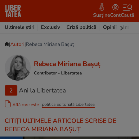
Susține
Cont
Caută
Ultimele știri
Exclusiv
Criză politică
Opinii
Intervi
|
|
Autori
Rebeca Miriana Bașuț
Rebeca Miriana Bașuț
Contributor
- Libertatea
Ani la Libertatea
2
politica editorială Libertatea
Află care este
CITIȚI ULTIMELE ARTICOLE SCRISE DE
REBECA MIRIANA BAȘUȚ