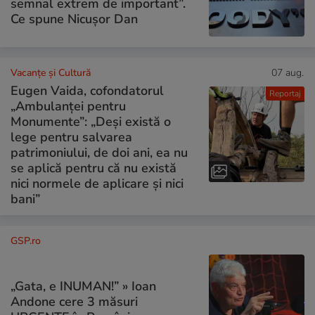
semnal extrem de important”.
Ce spune Nicușor Dan
Vacanțe și Cultură
07 aug.
Eugen Vaida, cofondatorul
Reportaj
„Ambulanței pentru
Monumente”: „Deși există o
lege pentru salvarea
patrimoniului, de doi ani, ea nu
se aplică pentru că nu există
nici normele de aplicare și nici
bani”
GSP.ro
„Gata, e INUMAN!” » Ioan
Andone cere 3 măsuri