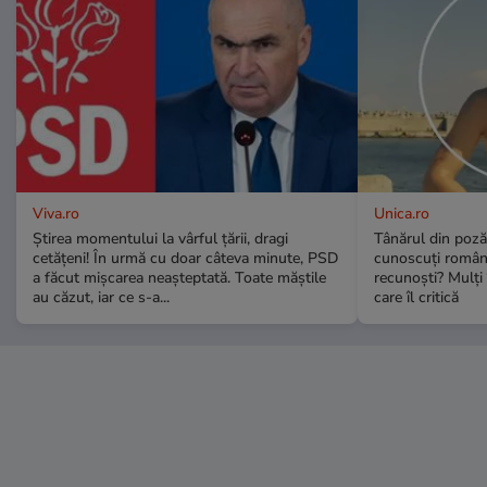
Viva.ro
Unica.ro
Știrea momentului la vârful țării, dragi
Tânărul din poză 
cetățeni! În urmă cu doar câteva minute, PSD
cunoscuți români! 
a făcut mișcarea neașteptată. Toate măștile
recunoști? Mulți 
au căzut, iar ce s-a...
care îl critică