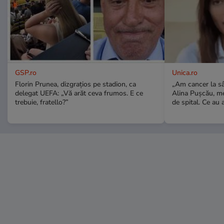
GSP.ro
Unica.ro
Florin Prunea, dizgrațios pe stadion, ca
„Am cancer la sâ
delegat UEFA: „Vă arăt ceva frumos. E ce
Alina Pușcău, me
trebuie, fratello?”
de spital. Ce au 