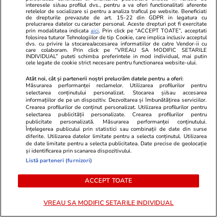
interesele si/sau profilul dvs., pentru a va oferi functionalitati aferente
retelelor de socializare si pentru a analiza traficul pe website. Beneficiati
Originea vieții pe Pământ este
de drepturile prevazute de art. 15-22 din GDPR in legatura cu
pusă la îndoială de oamenii de
prelucrarea datelor cu caracter personal. Aceste drepturi pot fi exercitate
prin modalitatea indicata
aici
. Prin click pe “ACCEPT TOATE”, acceptati
știință: „A apărut de două ori”
folosirea tuturor Tehnologiilor de tip Cookie, care implica inclusiv acceptul
dvs. cu privire la stocarea/accesarea informatiilor de catre Vendor-ii cu
care colaboram. Prin click pe “VREAU SA MODIFIC SETARILE
INDIVIDUAL” puteti schimba preferintele in mod individual, mai putin
cele legate de cookie strict necesare pentru functionarea website-ului.
Atât noi, cât și partenerii noștri prelucrăm datele pentru a oferi:
PARTENERI
Măsurarea performanței reclamelor. Utilizarea profilurilor pentru
selectarea conținutului personalizat. Stocarea și/sau accesarea
informațiilor de pe un dispozitiv. Dezvoltarea și îmbunătățirea serviciilor.
Crearea profilurilor de conținut personalizat. Utilizarea profilurilor pentru
selectarea publicității personalizate. Crearea profilurilor pentru
publicitate personalizată. Măsurarea performanței conținutului.
Înțelegerea publicului prin statistici sau combinații de date din surse
diferite. Utilizarea datelor limitate pentru a selecta conținutul. Utilizarea
de date limitate pentru a selecta publicitatea. Date precise de geolocație
și identificarea prin scanarea dispozitivului.
Listă parteneri (furnizori)
ACCEPT TOATE
VREAU SA MODIFIC SETARILE INDIVIDUAL
Avantaje.ro
Adevarul.ro