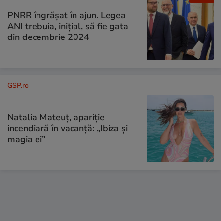
PNRR îngrășat în ajun. Legea
ANI trebuia, inițial, să fie gata
din decembrie 2024
GSP.ro
Natalia Mateuț, apariție
incendiară în vacanță: „Ibiza și
magia ei”