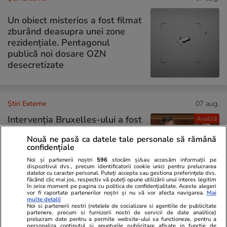
Un obiect misterios a fost filmat
zburând deasupra unei zone
rezidențiale. Pentagonul
publică noi dosare OZN
desecretizate
Știri Externe
07 aug.
Intervenția Bruxelles-ului a fost
Analiză
praf în ochi: conflictul dintre
Nouă ne pasă ca datele tale personale să rămână
Spania și Italia privind
confidențiale
controalele la frontieră se
Noi și partenerii noștri
596
stocăm și/sau accesăm informații pe
acutizează. Madridul amenință
dispozitivul dvs., precum identificatorii cookie unici pentru prelucrarea
cu represalii
datelor cu caracter personal. Puteți accepta sau gestiona preferințele dvs.
făcând clic mai jos, respectiv vă puteți opune utilizării unui interes legitim
în orice moment pe pagina cu politica de confidențialitate. Aceste alegeri
vor fi raportate partenerilor noștri și nu vă vor afecta navigarea.
Mai
multe detalii
Noi si partenerii nostri (retelele de socializare si agentiile de publicitate
Știri Externe
07 aug.
partenere, precum si furnizorii nostri de servicii de date analitice)
prelucram date pentru a permite website-ului sa functioneze, pentru a
personaliza continutul si anunturile publicitare afisate in functie de