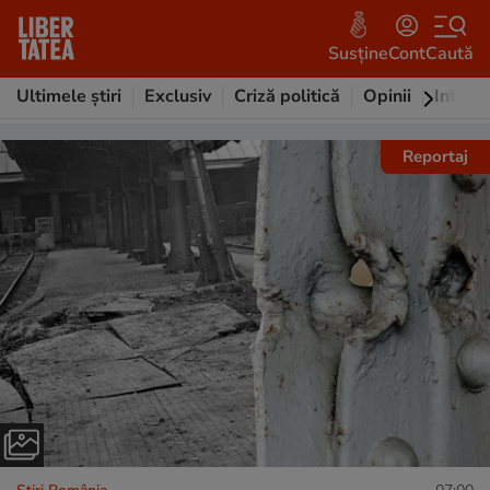
Știri
Susține
Cont
Caută
online
de
Ultimele știri
Exclusiv
Criză politică
Opinii
Intervi
ultimă
oră,
Reportaj
video,
breaking
news