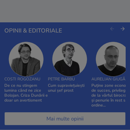
OPINII & EDITORIALE
COSTI ROGOZANU
PETRE BARBU
AURELIAN GIUGĂL
De ce nu stingem
Cum supraviețuiești
Puține zone econom
lumina când ne zice
unui șef prost
de succes, privilegiil
Bolojan. Criza Dunării e
de la vârful birocrați
doar un avertisment
și penurie în rest sau
ordine...
Mai multe opinii