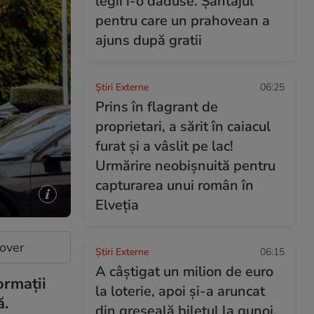
legii i-o dăduse. Șantajul
pentru care un prahovean a
ajuns după gratii
Știri Externe
06:25
Prins în flagrant de
proprietari, a sărit în caiacul
furat și a vâslit pe lac!
Urmărire neobișnuită pentru
capturarea unui român în
Elveția
cover
Știri Externe
06:15
A câștigat un milion de euro
ormații
la loterie, apoi și-a aruncat
ă.
din greșeală biletul la gunoi.