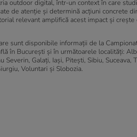
 outdoor digital, într-un context în care studi
ate de atenție și determină acțiuni concrete di
torial relevant amplifică acest impact și crește
are sunt disponibile informații de la Campiona
 în București și în următoarele localități: Alba
everin, Galați, Iași, Pitești, Sibiu, Suceava, T
urgiu, Voluntari și Slobozia.