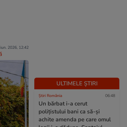
 iun. 2026, 12:42
ă
ULTIMELE ȘTIRI
Știri România
06:48
Un bărbat i-a cerut
polițistului bani ca să-și
achite amenda pe care omul