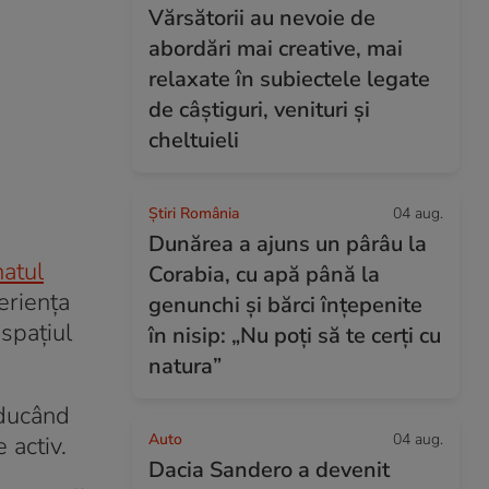
Vărsătorii au nevoie de
abordări mai creative, mai
relaxate în subiectele legate
de câștiguri, venituri și
cheltuieli
Știri România
04 aug.
Dunărea a ajuns un pârâu la
atul
Corabia, cu apă până la
eriența
genunchi și bărci înțepenite
spațiul
în nisip: „Nu poți să te cerți cu
natura”
aducând
Auto
04 aug.
 activ.
Dacia Sandero a devenit