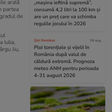
ile arată
„mașina ieftină supremă”,
n partea
consumă 4,2 litri la 100 km și
 gradul de
are un preț care va schimba
regulile jocului în 2026
tul
Știri România
04 aug.
 Iulia,
Ploi torențiale și vijelii în
ârgu Jiu,
România după valul de
căldură extremă. Prognoza
meteo ANM pentru perioada
4-31 august 2026