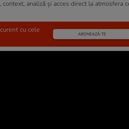
, context, analiză și acces direct la atmosfera c
 curent cu cele
ABONEAZĂ-TE