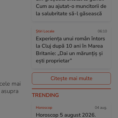
Cum au ajutat-o muncitorii de
la salubritate să-l găsească
Știri Locale
06:10
Experiența unui român întors
la Cluj după 10 ani în Marea
Britanie: „Dai un mărunțiș și
ești proprietar”
Citește mai multe
 cele mai
ă asupra
TRENDING
Horoscop
04 aug.
Horoscop 5 august 2026.