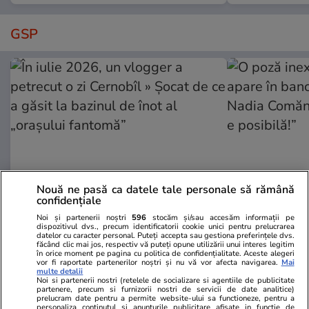
GSP
Nouă ne pasă ca datele tale personale să rămână
confidențiale
GSP.RO
GSP.RO
Noi și partenerii noștri
596
stocăm și/sau accesăm informații pe
dispozitivul dvs., precum identificatorii cookie unici pentru prelucrarea
În iulie 2026, un vlogger a
O poză inexp
datelor cu caracter personal. Puteți accepta sau gestiona preferințele dvs.
făcând clic mai jos, respectiv vă puteți opune utilizării unui interes legitim
petrecut o zi Cernobîl » Șocat de
în bancă ală
în orice moment pe pagina cu politica de confidențialitate. Aceste alegeri
ce a găsit la bazinul de înot al
Comăneci: „N
vor fi raportate partenerilor noștri și nu vă vor afecta navigarea.
Mai
multe detalii
„orașului fantomă”
posibilă!”
Noi si partenerii nostri (retelele de socializare si agentiile de publicitate
partenere, precum si furnizorii nostri de servicii de date analitice)
prelucram date pentru a permite website-ului sa functioneze, pentru a
personaliza continutul si anunturile publicitare afisate in functie de