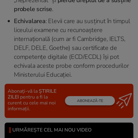
„neprezentat” și
pierde dreptul de a susține
probele scrise
.
Echivalarea
: Elevii care au susținut în timpul
liceului examene cu recunoaștere
internațională (cum ar fi Cambridge, IELTS,
DELF, DELE, Goethe) sau certificate de
competențe digitale (ECD/ECDL) își pot
echivala aceste probe conform procedurilor
Ministerului Educației.
Abonați-vă la
ȘTIRILE
ZILEI
pentru a fi la
ABONEAZĂ-TE
curent cu cele mai noi
informații.
URMĂREȘTE CEL MAI NOU VIDEO