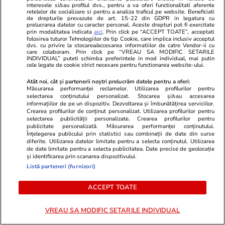
interesele si/sau profilul dvs., pentru a va oferi functionalitati aferente
PARTENERI
retelelor de socializare si pentru a analiza traficul pe website. Beneficiati
de drepturile prevazute de art. 15-22 din GDPR in legatura cu
prelucrarea datelor cu caracter personal. Aceste drepturi pot fi exercitate
prin modalitatea indicata
aici
. Prin click pe “ACCEPT TOATE”, acceptati
folosirea tuturor Tehnologiilor de tip Cookie, care implica inclusiv acceptul
dvs. cu privire la stocarea/accesarea informatiilor de catre Vendor-ii cu
care colaboram. Prin click pe “VREAU SA MODIFIC SETARILE
INDIVIDUAL” puteti schimba preferintele in mod individual, mai putin
cele legate de cookie strict necesare pentru functionarea website-ului.
Atât noi, cât și partenerii noștri prelucrăm datele pentru a oferi:
Măsurarea performanței reclamelor. Utilizarea profilurilor pentru
selectarea conținutului personalizat. Stocarea și/sau accesarea
informațiilor de pe un dispozitiv. Dezvoltarea și îmbunătățirea serviciilor.
Crearea profilurilor de conținut personalizat. Utilizarea profilurilor pentru
selectarea publicității personalizate. Crearea profilurilor pentru
publicitate personalizată. Măsurarea performanței conținutului.
Înțelegerea publicului prin statistici sau combinații de date din surse
diferite. Utilizarea datelor limitate pentru a selecta conținutul. Utilizarea
Libertateapentrufemei.ro
Avantaje.ro
de date limitate pentru a selecta publicitatea. Date precise de geolocație
și identificarea prin scanarea dispozitivului.
Fiica lui Dragoș Bucur, în lacrimi!
Trist, foarte
Listă parteneri (furnizori)
Ce a putut păți Sofia, în drum spre
împreună, în
Electric Castle. Grea situație
noastră actri
ACCEPT TOATE
pentru o fată de 19 ani! Tatăl ei i-
lui Mungiu, ș
a lăsat imediat un comentariu,
TVR au fost 
VREAU SA MODIFIC SETARILE INDIVIDUAL
care a stârnit un val de reacții
până când mo