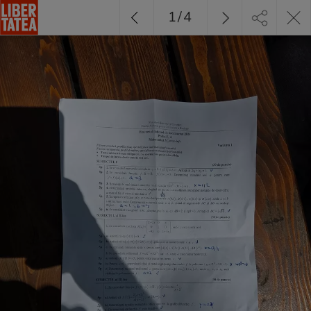
1
/
4