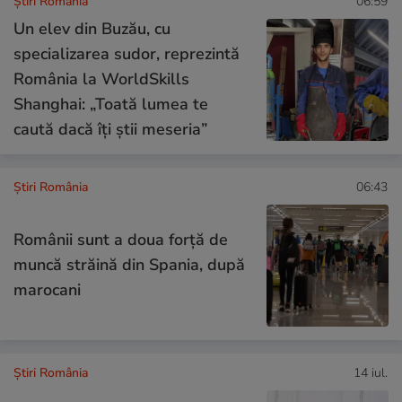
Știri România
06:59
Un elev din Buzău, cu
specializarea sudor, reprezintă
România la WorldSkills
Shanghai: „Toată lumea te
caută dacă îți știi meseria”
Știri România
06:43
Românii sunt a doua forță de
muncă străină din Spania, după
marocani
Știri România
14 iul.