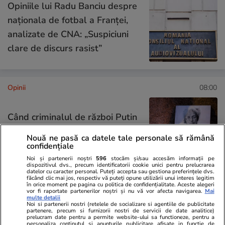
Opiniile lui Radu Banciu despre
naționala de fotbal a Franței,
analizate de CNA: „Suspiciuni
clare de discurs rasist”
Opinii
08:00
Când criminalul de război Putin
va muri, crimele Rusiei vor
Nouă ne pasă ca datele tale personale să rămână
continua
confidențiale
Noi și partenerii noștri
596
stocăm și/sau accesăm informații pe
dispozitivul dvs., precum identificatorii cookie unici pentru prelucrarea
datelor cu caracter personal. Puteți accepta sau gestiona preferințele dvs.
făcând clic mai jos, respectiv vă puteți opune utilizării unui interes legitim
în orice moment pe pagina cu politica de confidențialitate. Aceste alegeri
Opinii
14 iul.
vor fi raportate partenerilor noștri și nu vă vor afecta navigarea.
Mai
multe detalii
Noi si partenerii nostri (retelele de socializare si agentiile de publicitate
partenere, precum si furnizorii nostri de servicii de date analitice)
Studiu Every Can Counts 2025:
prelucram date pentru a permite website-ului sa functioneze, pentru a
personaliza continutul si anunturile publicitare afisate in functie de