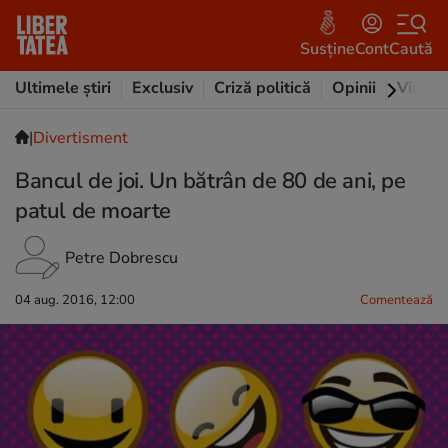
Susține
Cont
Caută
Ultimele știri
Exclusiv
Criză politică
Opinii
Video
|
Divertisment
Bancul de joi. Un bătrân de 80 de ani, pe
patul de moarte
Petre Dobrescu
04 aug. 2016, 12:00
Comentează