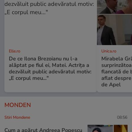
Elle.ro
Unica.ro
De ce Ilona Brezoianu nu l-a
Mirabela Gră
alăptat pe fiul ei, Matei. Actrița a
surprinzătoar
dezvăluit public adevăratul motiv:
flancată de 
„E corpul meu..."
aflat despre
de Apel
MONDEN
Stiri Mondene
08:56
Cum a apărut Andreea Popescu