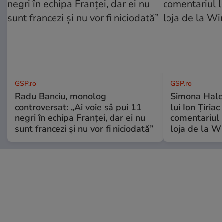
GSP.ro
GSP.ro
Radu Banciu, monolog
Simona Hale
controversat: „Ai voie să pui 11
lui Ion Țiriac
negri în echipa Franței, dar ei nu
comentariul 
sunt francezi și nu vor fi niciodată”
loja de la 