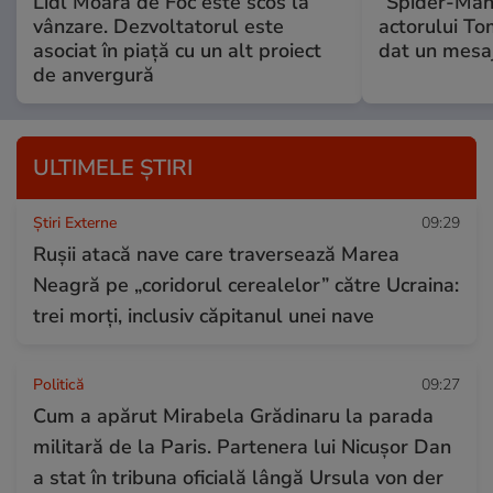
Lidl Moara de Foc este scos la
”Spider-Man”
vânzare. Dezvoltatorul este
actorului To
asociat în piață cu un alt proiect
dat un mesaj
de anvergură
ULTIMELE ȘTIRI
Știri Externe
09:29
Rușii atacă nave care traversează Marea
Neagră pe „coridorul cerealelor” către Ucraina:
trei morți, inclusiv căpitanul unei nave
Politică
09:27
Cum a apărut Mirabela Grădinaru la parada
militară de la Paris. Partenera lui Nicușor Dan
a stat în tribuna oficială lângă Ursula von der