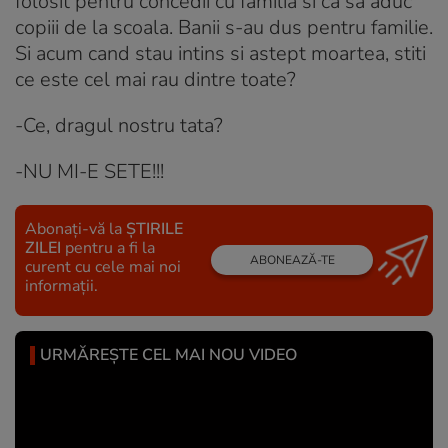
folosit pentru concedii cu familia si ca sa aduc
copiii de la scoala. Banii s-au dus pentru familie.
Si acum cand stau intins si astept moartea, stiti
ce este cel mai rau dintre toate?
-Ce, dragul nostru tata?
-NU MI-E SETE!!!
Abonați-vă la
ȘTIRILE
ZILEI
pentru a fi la
ABONEAZĂ-TE
curent cu cele mai noi
informații.
URMĂREȘTE CEL MAI NOU VIDEO