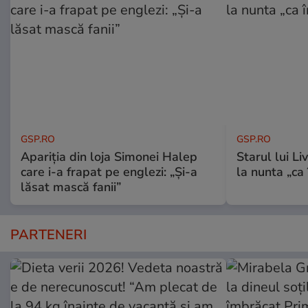
GSP.RO
GSP.RO
Apariția din loja Simonei Halep
Starul lui L
care i-a frapat pe englezi: „Și-a
la nunta „ca
lăsat mască fanii”
PARTENERI