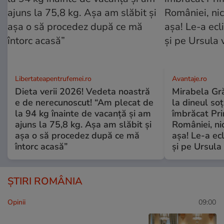
Libertateapentrufemei.ro
Avantaje.ro
Dieta verii 2026! Vedeta noastră
Mirabela Grăd
e de nerecunoscut! “Am plecat de
la dineul so
la 94 kg înainte de vacanță și am
îmbrăcat Pr
ajuns la 75,8 kg. Așa am slăbit și
României, ni
așa o să procedez după ce mă
așa! Le-a ec
întorc acasă”
și pe Ursula
ȘTIRI ROMÂNIA
Opinii
09:00