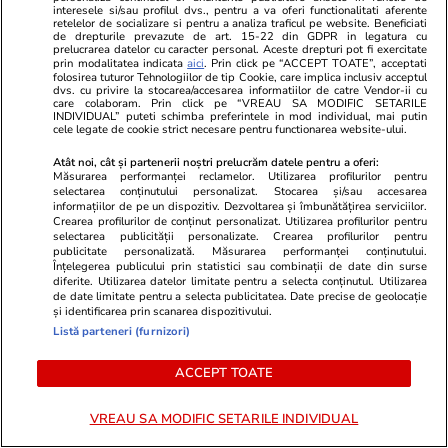
Bunicii și părinții reciclează,
interesele si/sau profilul dvs., pentru a va oferi functionalitati aferente
retelelor de socializare si pentru a analiza traficul pe website. Beneficiati
tinerii protestează. Ce lipsește
de drepturile prevazute de art. 15-22 din GDPR in legatura cu
prelucrarea datelor cu caracter personal. Aceste drepturi pot fi exercitate
între cele două?
prin modalitatea indicata
aici
. Prin click pe “ACCEPT TOATE”, acceptati
folosirea tuturor Tehnologiilor de tip Cookie, care implica inclusiv acceptul
dvs. cu privire la stocarea/accesarea informatiilor de catre Vendor-ii cu
care colaboram. Prin click pe “VREAU SA MODIFIC SETARILE
INDIVIDUAL” puteti schimba preferintele in mod individual, mai putin
cele legate de cookie strict necesare pentru functionarea website-ului.
Opinii
14 iul.
Atât noi, cât și partenerii noștri prelucrăm datele pentru a oferi:
Măsurarea performanței reclamelor. Utilizarea profilurilor pentru
selectarea conținutului personalizat. Stocarea și/sau accesarea
O singură piatră de poticnire
informațiilor de pe un dispozitiv. Dezvoltarea și îmbunătățirea serviciilor.
Crearea profilurilor de conținut personalizat. Utilizarea profilurilor pentru
pentru Bibi Talent, în drumul
selectarea publicității personalizate. Crearea profilurilor pentru
publicitate personalizată. Măsurarea performanței conținutului.
spre al șaptelea mandat
Înțelegerea publicului prin statistici sau combinații de date din surse
diferite. Utilizarea datelor limitate pentru a selecta conținutul. Utilizarea
de date limitate pentru a selecta publicitatea. Date precise de geolocație
și identificarea prin scanarea dispozitivului.
Listă parteneri (furnizori)
Opinii
13 iul.
ACCEPT TOATE
Când statul de drept nu mai
VREAU SA MODIFIC SETARILE INDIVIDUAL