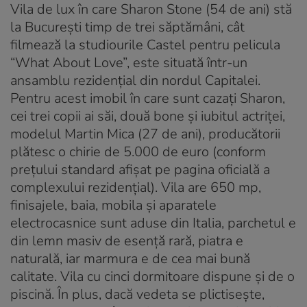
Vila de lux în care Sharon Stone (54 de ani) stă
la Bucureşti timp de trei săptămâni, cât
filmează la studiourile Castel pentru pelicula
“What About Love”, este situată într-un
ansamblu rezidenţial din nordul Capitalei.
Pentru acest imobil în care sunt cazaţi Sharon,
cei trei copii ai săi, două bone şi iubitul actriţei,
modelul Martin Mica (27 de ani), producătorii
plătesc o chirie de 5.000 de euro (conform
preţului standard afişat pe pagina oficială a
complexului rezidenţial). Vila are 650 mp,
finisajele, baia, mobila şi aparatele
electrocasnice sunt aduse din Italia, parchetul e
din lemn masiv de esenţă rară, piatra e
naturală, iar marmura e de cea mai bună
calitate. Vila cu cinci dormitoare dispune şi de o
piscină. În plus, dacă vedeta se plictiseşte,