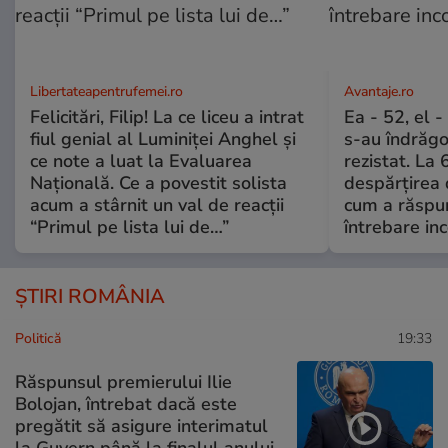
Libertateapentrufemei.ro
Avantaje.ro
Felicitări, Filip! La ce liceu a intrat
Ea - 52, el 
fiul genial al Luminiței Anghel și
s-au îndrăgos
ce note a luat la Evaluarea
rezistat. La 
Națională. Ce a povestit solista
despărțirea 
acum a stârnit un val de reacții
cum a răspu
“Primul pe lista lui de…”
întrebare i
ȘTIRI ROMÂNIA
Politică
19:33
Răspunsul premierului Ilie
Bolojan, întrebat dacă este
pregătit să asigure interimatul
la Guvern până la finalul anului