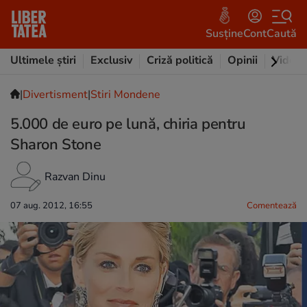
Susține
Cont
Caută
Ultimele știri
Exclusiv
Criză politică
Opinii
Video
|
Divertisment
|
Stiri Mondene
5.000 de euro pe lună, chiria pentru
Sharon Stone
Razvan Dinu
07 aug. 2012, 16:55
Comentează