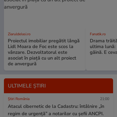
ZiaruldeIasi.ro
Fanatik.ro
Proiectul imobiliar pregătit lângă
Drama trăită 
Lidl Moara de Foc este scos la
ultima lună:
vânzare. Dezvoltatorul este
găină. E cev
asociat în piață cu un alt proiect
de anvergură
ULTIMELE ȘTIRI
Știri România
21:00
Atacul cibernetic de la Cadastru: întâlnire „în
regim de urgență” a notarilor cu șefii ANCPI.