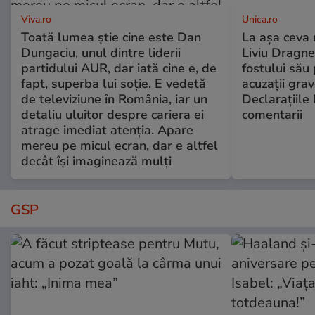
Viva.ro
Unica.ro
Toată lumea știe cine este Dan
La așa ceva 
Dungaciu, unul dintre liderii
Liviu Dragne
partidului AUR, dar iată cine e, de
fostului său 
fapt, superba lui soție. E vedetă
acuzații grav
de televiziune în România, iar un
Declarațiile 
detaliu uluitor despre cariera ei
comentarii
atrage imediat atenția. Apare
mereu pe micul ecran, dar e altfel
decât își imaginează mulți
GSP