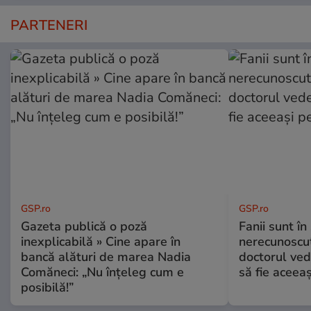
PARTENERI
GSP.ro
GSP.ro
Gazeta publică o poză
Fanii sunt în 
inexplicabilă » Cine apare în
nerecunoscut
bancă alături de marea Nadia
doctorul ved
Comăneci: „Nu înțeleg cum e
să fie aceea
posibilă!”