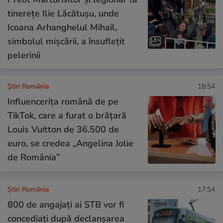
tinerețe Ilie Lăcătușu, unde
Icoana Arhanghelul Mihail,
simbolul mișcării, a însuflețit
pelerinii
Știri România
18:54
Influencerița română de pe
TikTok, care a furat o brățară
Louis Vuitton de 36.500 de
euro, se credea „Angelina Jolie
de România”
Știri România
17:54
800 de angajați ai STB vor fi
concediați după declanşarea