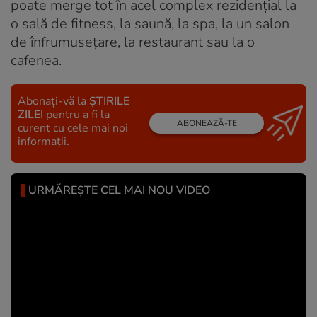
poate merge tot în acel complex rezidenţial la
o sală de fitness, la saună, la spa, la un salon
de înfrumuseţare, la restaurant sau la o
cafenea.
Abonați-vă la
ȘTIRILE
ZILEI
pentru a fi la
ABONEAZĂ-TE
curent cu cele mai noi
informații.
URMĂREȘTE CEL MAI NOU VIDEO