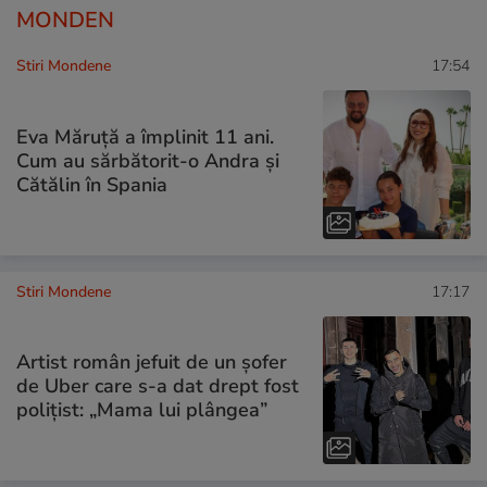
MONDEN
Stiri Mondene
17:54
Eva Măruță a împlinit 11 ani.
Cum au sărbătorit-o Andra și
Cătălin în Spania
Stiri Mondene
17:17
Artist român jefuit de un șofer
de Uber care s-a dat drept fost
polițist: „Mama lui plângea”