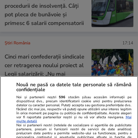
procedurii de insolvenţă. Câți
pot pleca de bunăvoie și
primesc 6 salarii compensatorii
Știri România
17:14
Cinci mari confederaţii sindicale
cer retragerea noului proiect al
Legii salarizării: „Nu mai
participăm la nicio consultare”
Nouă ne pasă ca datele tale personale să rămână
confidențiale
Noi și partenerii noștri
596
stocăm și/sau accesăm informații pe
dispozitivul dvs., precum identificatorii cookie unici pentru prelucrarea
datelor cu caracter personal. Puteți accepta sau gestiona preferințele dvs.
Opinii
08:00
făcând clic mai jos, respectiv vă puteți opune utilizării unui interes legitim
în orice moment pe pagina cu politica de confidențialitate. Aceste alegeri
vor fi raportate partenerilor noștri și nu vă vor afecta navigarea.
Mai
multe detalii
Noi si partenerii nostri (retelele de socializare si agentiile de publicitate
Țoiu, arestează-mă dacă
partenere, precum si furnizorii nostri de servicii de date analitice)
prelucram date pentru a permite website-ului sa functioneze, pentru a
altceva n-ai de făcut!
personaliza continutul si anunturile publicitare afisate in functie de