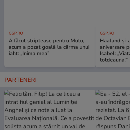
GSP.RO
GSP.RO
A făcut striptease pentru Mutu,
Haaland și-a
acum a pozat goală la cârma unui
aniversare pe
iaht: „Inima mea”
Isabel: „Via
totdeauna!”
PARTENERI