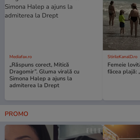
Mediafax.ro
StirileKanalD.ro
„Răspuns corect, Mitică
Femeie lovit
Dragomir”. Gluma virală cu
făcea plajă: „
Simona Halep a ajuns la
admiterea la Drept
PROMO