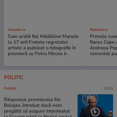
Wowbiz.ro
Redactia.ro
Cum arată fiul Mădălinei Manole
Primele cuvi
la 17 ani! Fratele regretatei
Rares Cojoc 
artiste a publicat o fotografie în
Andreea Pop
premieră cu Petru Mircea Jr.
comentat pub
POLITIC
Politică
19:33
Răspunsul premierului Ilie
Bolojan, întrebat dacă este
pregătit să asigure interimatul
la Guvern până la finalul anului