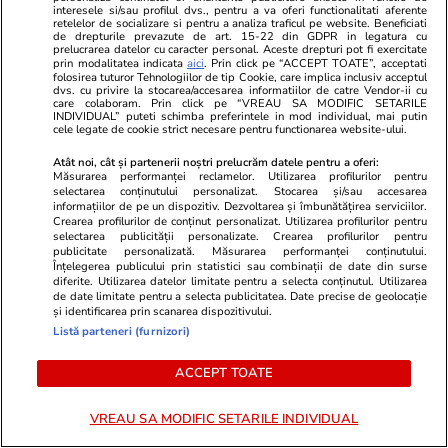
interesele si/sau profilul dvs., pentru a va oferi functionalitati aferente
retelelor de socializare si pentru a analiza traficul pe website. Beneficiati
de drepturile prevazute de art. 15-22 din GDPR in legatura cu
prelucrarea datelor cu caracter personal. Aceste drepturi pot fi exercitate
prin modalitatea indicata
aici
. Prin click pe “ACCEPT TOATE”, acceptati
folosirea tuturor Tehnologiilor de tip Cookie, care implica inclusiv acceptul
dvs. cu privire la stocarea/accesarea informatiilor de catre Vendor-ii cu
care colaboram. Prin click pe “VREAU SA MODIFIC SETARILE
Opinii
22 iul.
INDIVIDUAL” puteti schimba preferintele in mod individual, mai putin
cele legate de cookie strict necesare pentru functionarea website-ului.
Atât noi, cât și partenerii noștri prelucrăm datele pentru a oferi:
Măsurarea performanței reclamelor. Utilizarea profilurilor pentru
Lumea după 2015
selectarea conținutului personalizat. Stocarea și/sau accesarea
informațiilor de pe un dispozitiv. Dezvoltarea și îmbunătățirea serviciilor.
Crearea profilurilor de conținut personalizat. Utilizarea profilurilor pentru
selectarea publicității personalizate. Crearea profilurilor pentru
publicitate personalizată. Măsurarea performanței conținutului.
Înțelegerea publicului prin statistici sau combinații de date din surse
diferite. Utilizarea datelor limitate pentru a selecta conținutul. Utilizarea
de date limitate pentru a selecta publicitatea. Date precise de geolocație
Opinii
21 iul.
și identificarea prin scanarea dispozitivului.
Listă parteneri (furnizori)
De la muncitorul eroic la
ACCEPT TOATE
votantul antipatic: două fețe ale
VREAU SA MODIFIC SETARILE INDIVIDUAL
clasei populare