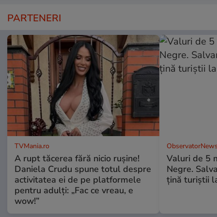
PARTENERI
TVMania.ro
ObservatorNews
A rupt tăcerea fără nicio rușine!
Valuri de 5 m
Daniela Crudu spune totul despre
Negre. Salva
activitatea ei de pe platformele
ţină turiştii 
pentru adulți: „Fac ce vreau, e
wow!”