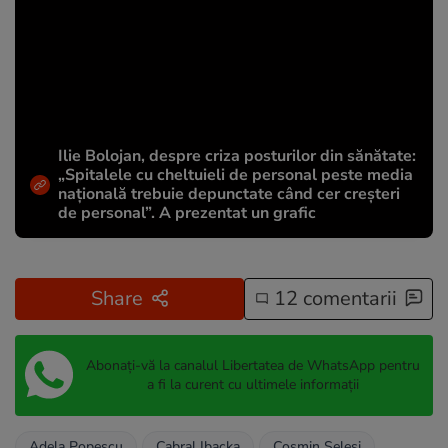
Ilie Bolojan, despre criza posturilor din sănătate:
„Spitalele cu cheltuieli de personal peste media
națională trebuie depunctate când cer creșteri
de personal”. A prezentat un grafic
Share
12 comentarii
Abonați-vă la canalul Libertatea de WhatsApp pentru
a fi la curent cu ultimele informații
Adela Popescu
Cabral Ibacka
Cosmin Seleşi