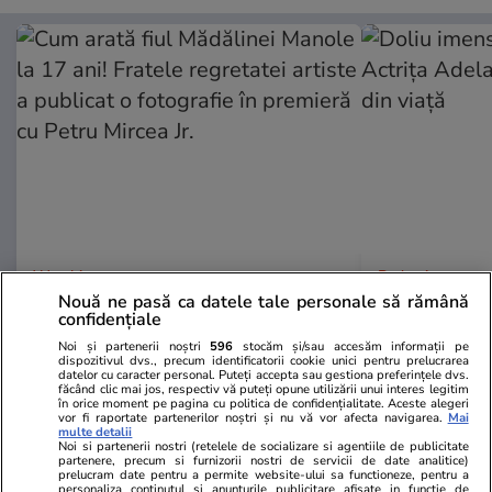
Wowbiz.ro
Redactia.ro
Nouă ne pasă ca datele tale personale să rămână
Cum arată fiul Mădălinei Manole
Doliu imens 
confidențiale
la 17 ani! Fratele regretatei
Actrița Adel
Noi și partenerii noștri
596
stocăm și/sau accesăm informații pe
artiste a publicat o fotografie în
stins din via
dispozitivul dvs., precum identificatorii cookie unici pentru prelucrarea
premieră cu Petru Mircea Jr.
datelor cu caracter personal. Puteți accepta sau gestiona preferințele dvs.
făcând clic mai jos, respectiv vă puteți opune utilizării unui interes legitim
în orice moment pe pagina cu politica de confidențialitate. Aceste alegeri
vor fi raportate partenerilor noștri și nu vă vor afecta navigarea.
Mai
multe detalii
Noi si partenerii nostri (retelele de socializare si agentiile de publicitate
partenere, precum si furnizorii nostri de servicii de date analitice)
POLITIC
prelucram date pentru a permite website-ului sa functioneze, pentru a
personaliza continutul si anunturile publicitare afisate in functie de