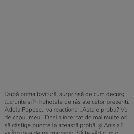
După prima lovitură, surprinsă de cum decurg
lucrurile și în hohotele de râs ale celor prezenți,
Adela Popescu va reacționa: „Asta e proba? Vai
de capul meu”. Deși a încercat de mai multe ori
să câștige puncte la această probă, și Anisia îl
va încuraja de pe margine: „Să te văd cum o