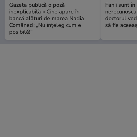
Gazeta publică o poză
Fanii sunt în 
inexplicabilă » Cine apare în
nerecunoscut
bancă alături de marea Nadia
doctorul ved
Comăneci: „Nu înțeleg cum e
să fie aceea
posibilă!”