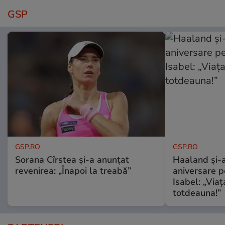
GSP
GSP.RO
GSP.RO
Sorana Cîrstea și-a anunțat
Haaland și-a
revenirea: „Înapoi la treabă”
aniversare pe
Isabel: „Via
totdeauna!”