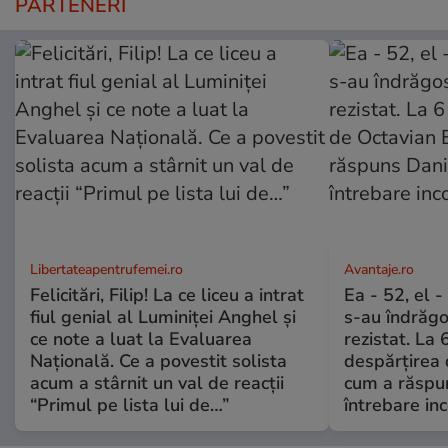
PARTENERI
Libertateapentrufemei.ro
Avantaje.ro
Felicitări, Filip! La ce liceu a intrat
Ea - 52, el 
fiul genial al Luminiței Anghel și
s-au îndrăgos
ce note a luat la Evaluarea
rezistat. La 
Națională. Ce a povestit solista
despărțirea 
acum a stârnit un val de reacții
cum a răspu
“Primul pe lista lui de…”
întrebare i