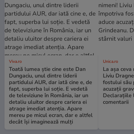
Viva.ro
Unica.ro
Toată lumea știe cine este Dan
La așa ceva 
Dungaciu, unul dintre liderii
Liviu Dragne
partidului AUR, dar iată cine e, de
fostului său 
fapt, superba lui soție. E vedetă
acuzații grav
de televiziune în România, iar un
Declarațiile 
detaliu uluitor despre cariera ei
comentarii
atrage imediat atenția. Apare
mereu pe micul ecran, dar e altfel
decât își imaginează mulți