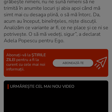
grăbește nimeni, nu ne sună nimeni să ne
trimită în anumite locuri și abia apoi când mă
simt mai cu desaga plină, o să mă întorc. Da,
acum au început, bineînțeles, niște discuții.
Analizăm ce variante ar fi, ce ne place și ce ni se
potrivește. O să mă vedeți, sigur”, a declarat
Adela Popescu pentru Ego.
Abonați-vă la
ȘTIRILE
ZILEI
pentru a fi la
ABONEAZĂ-TE
curent cu cele mai noi
informații.
URMĂREȘTE CEL MAI NOU VIDEO