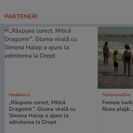
PARTENERI
Mediafax.ro
StirileKanalD.ro
„Răspuns corect, Mitică
Femeie lovit
Dragomir”. Gluma virală cu
făcea plajă: „
Simona Halep a ajuns la
admiterea la Drept