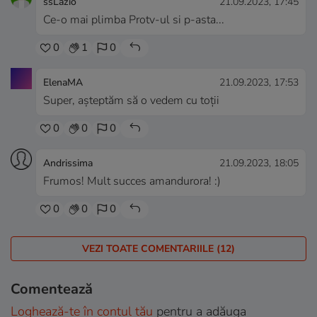
ssLazio
21.09.2023, 17:45
Ce-o mai plimba Protv-ul si p-asta...
0
1
0
ElenaMA
21.09.2023, 17:53
Super, așteptăm să o vedem cu toții
0
0
0
Andrissima
21.09.2023, 18:05
Frumos! Mult succes amandurora! :)
0
0
0
VEZI TOATE COMENTARIILE (12)
Comentează
Loghează-te în contul tău
pentru a adăuga