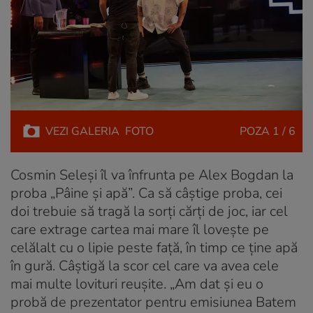
VEZI
GALERIA
FOTO
POZA
1 / 6
Cosmin Seleși îl va înfrunta pe Alex Bogdan la
proba „Pâine și apă”. Ca să câștige proba, cei
doi trebuie să tragă la sorți cărți de joc, iar cel
care extrage cartea mai mare îl lovește pe
celălalt cu o lipie peste față, în timp ce ține apă
în gură. Câștigă la scor cel care va avea cele
mai multe lovituri reușite. „Am dat și eu o
probă de prezentator pentru emisiunea Batem