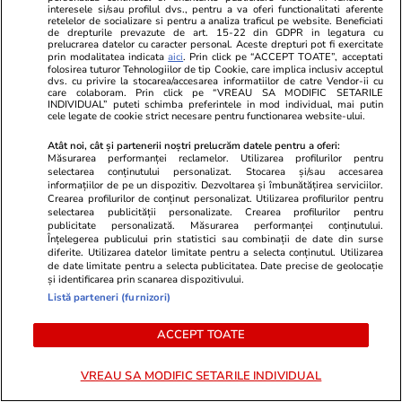
interesele si/sau profilul dvs., pentru a va oferi functionalitati aferente
retelelor de socializare si pentru a analiza traficul pe website. Beneficiati
Politică
23 iul.
de drepturile prevazute de art. 15-22 din GDPR in legatura cu
prelucrarea datelor cu caracter personal. Aceste drepturi pot fi exercitate
prin modalitatea indicata
aici
. Prin click pe “ACCEPT TOATE”, acceptati
Răspunsul premierului Ilie
folosirea tuturor Tehnologiilor de tip Cookie, care implica inclusiv acceptul
Bolojan, întrebat dacă este
dvs. cu privire la stocarea/accesarea informatiilor de catre Vendor-ii cu
care colaboram. Prin click pe “VREAU SA MODIFIC SETARILE
pregătit să asigure interimatul
INDIVIDUAL” puteti schimba preferintele in mod individual, mai putin
cele legate de cookie strict necesare pentru functionarea website-ului.
la Guvern până la finalul anului
și de ce nu pleacă
Atât noi, cât și partenerii noștri prelucrăm datele pentru a oferi:
Măsurarea performanței reclamelor. Utilizarea profilurilor pentru
selectarea conținutului personalizat. Stocarea și/sau accesarea
informațiilor de pe un dispozitiv. Dezvoltarea și îmbunătățirea serviciilor.
Crearea profilurilor de conținut personalizat. Utilizarea profilurilor pentru
Politică
23 iul.
selectarea publicității personalizate. Crearea profilurilor pentru
publicitate personalizată. Măsurarea performanței conținutului.
Înțelegerea publicului prin statistici sau combinații de date din surse
Ilie Bolojan cere ca declarațiile
diferite. Utilizarea datelor limitate pentru a selecta conținutul. Utilizarea
de avere ale demnitarilor să fie
de date limitate pentru a selecta publicitatea. Date precise de geolocație
și identificarea prin scanarea dispozitivului.
publicate pe site-ul ANI: „Vom
Listă parteneri (furnizori)
susține în Parlament acest
lucru”
ACCEPT TOATE
VREAU SA MODIFIC SETARILE INDIVIDUAL