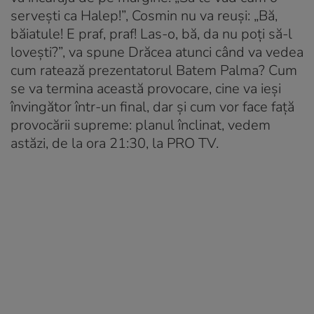
servești ca Halep!”, Cosmin nu va reuși: „Bă,
băiatule! E praf, praf! Las-o, bă, da nu poți să-l
lovești?”, va spune Drăcea atunci când va vedea
cum ratează prezentatorul Batem Palma? Cum
se va termina această provocare, cine va ieși
învingător într-un final, dar și cum vor face față
provocării supreme: planul înclinat, vedem
astăzi, de la ora 21:30, la PRO TV.