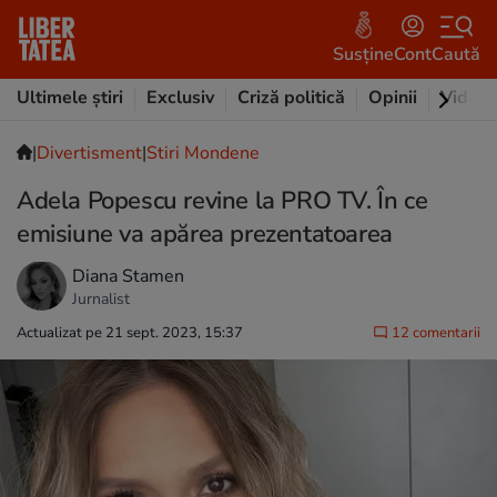
Susține
Cont
Caută
Ultimele știri
Exclusiv
Criză politică
Opinii
Video
|
Divertisment
|
Stiri Mondene
Adela Popescu revine la PRO TV. În ce
emisiune va apărea prezentatoarea
Diana Stamen
Jurnalist
Actualizat pe 21 sept. 2023, 15:37
12 comentarii