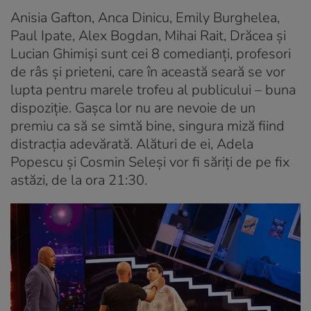
Anisia Gafton, Anca Dinicu, Emily Burghelea,
Paul Ipate, Alex Bogdan, Mihai Rait, Drăcea și
Lucian Ghimiși sunt cei 8 comedianți, profesori
de râs și prieteni, care în această seară se vor
lupta pentru marele trofeu al publicului – buna
dispoziție. Gașca lor nu are nevoie de un
premiu ca să se simtă bine, singura miză fiind
distracția adevărată. Alături de ei, Adela
Popescu și Cosmin Seleși vor fi săriți de pe fix
astăzi, de la ora 21:30.