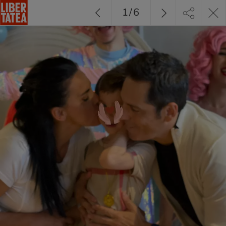
1
/
6