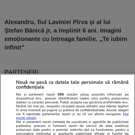
Alexandru, fiul Laviniei Pîrva și al lui
Ștefan Bănică jr, a împlinit 6 ani. Imagini
emoționante cu întreaga familie. „Te iubim
infinit”
PARTENERI
Nouă ne pasă ca datele tale personale să rămână
confidențiale
Noi și partenerii noștri
596
stocăm și/sau accesăm informații pe
dispozitivul dvs., precum identificatorii cookie unici pentru prelucrarea
datelor cu caracter personal. Puteți accepta sau gestiona preferințele dvs.
făcând clic mai jos, respectiv vă puteți opune utilizării unui interes legitim
în orice moment pe pagina cu politica de confidențialitate. Aceste alegeri
vor fi raportate partenerilor noștri și nu vă vor afecta navigarea.
Mai
multe detalii
Noi si partenerii nostri (retelele de socializare si agentiile de publicitate
partenere, precum si furnizorii nostri de servicii de date analitice)
prelucram date pentru a permite website-ului sa functioneze, pentru a
personaliza continutul si anunturile publicitare afisate in functie de