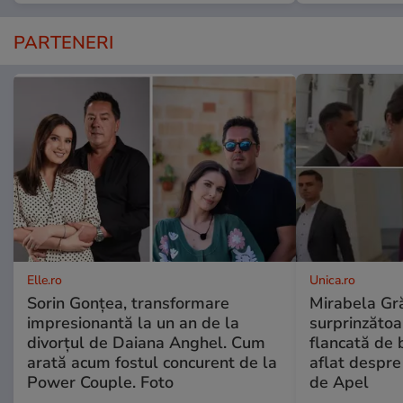
PARTENERI
Elle.ro
Unica.ro
Sorin Gonțea, transformare
Mirabela Gră
impresionantă la un an de la
surprinzătoar
divorțul de Daiana Anghel. Cum
flancată de 
arată acum fostul concurent de la
aflat despre
Power Couple. Foto
de Apel