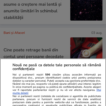
asume o creștere mai lentă și
anumite limitări în schimbul
stabilității
Bani și Afaceri
03 aug.
Cine poate retrage banii din
contul unei persoane decedate
Nouă ne pasă ca datele tale personale să rămână
confidențiale
Noi și partenerii noștri
596
stocăm și/sau accesăm informații pe
dispozitivul dvs., precum identificatorii cookie unici pentru prelucrarea
datelor cu caracter personal. Puteți accepta sau gestiona preferințele dvs.
Lifestyle
06 aug.
făcând clic mai jos, respectiv vă puteți opune utilizării unui interes legitim
în orice moment pe pagina cu politica de confidențialitate. Aceste alegeri
vor fi raportate partenerilor noștri și nu vă vor afecta navigarea.
Mai
multe detalii
30 de expresii în turcă esențiale
Noi si partenerii nostri (retelele de socializare si agentiile de publicitate
partenere, precum si furnizorii nostri de servicii de date analitice)
pentru vacanță: de la bazar la
prelucram date pentru a permite website-ului sa functioneze, pentru a
personaliza continutul si anunturile publicitare afisate in functie de