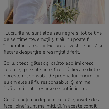
„Lucrurile nu sunt albe sau negre şi tot ce ţine
de sentimente, emoţii şi trăiri nu poate fi
încadrat în categorii. Fiecare poveste e unică şi
fiecare despărţire e resimţită diferit.
Scriu, citesc, gătesc şi călătoresc, îmi cresc
copilul şi prezint ştirile. Cred că fiecare dintre
noi este responsabil de propria lui fericire, iar
eu am ales să fiu responsabilă. Şi am mai
învăţat că toate resursele sunt înăuntru.
Cu cât cauţi mai departe, cu atât şansele de a
face „bine“ sunt mai mici. Şi, în aceste condiţii,