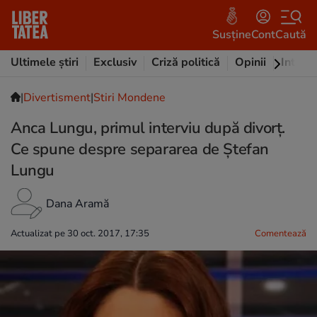
Susține
Cont
Caută
Ultimele știri
Exclusiv
Criză politică
Opinii
Intervi
|
Divertisment
|
Stiri Mondene
Anca Lungu, primul interviu după divorț.
Ce spune despre separarea de Ștefan
Lungu
Dana Aramă
Actualizat pe 30 oct. 2017, 17:35
Comentează