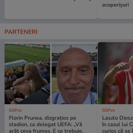
acoperişuri
PARTENERI
GSP.ro
GSP.ro
Florin Prunea, dizgrațios pe
Laszlo Diosz
stadion, ca delegat UEFA: „Vă
în cazul lui 
arăt ceva frumos. E ce trebuie,
curios că se