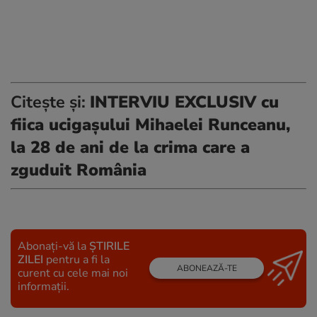
Citește și:
INTERVIU EXCLUSIV cu
fiica ucigașului Mihaelei Runceanu,
la 28 de ani de la crima care a
zguduit România
Abonați-vă la
ȘTIRILE
ZILEI
pentru a fi la
ABONEAZĂ-TE
curent cu cele mai noi
informații.