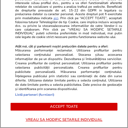
plajă
interesele si/sau profilul dvs., pentru a va oferi functionalitati aferente
retelelor de socializare si pentru a analiza traficul pe website. Beneficiati
de drepturile prevazute de art. 15-22 din GDPR in legatura cu
prelucrarea datelor cu caracter personal. Aceste drepturi pot fi exercitate
prin modalitatea indicata
aici
. Prin click pe “ACCEPT TOATE”, acceptati
folosirea tuturor Tehnologiilor de tip Cookie, care implica inclusiv acceptul
dvs. cu privire la stocarea/accesarea informatiilor de catre Vendor-ii cu
Lifestyle
04 aug.
care colaboram. Prin click pe “VREAU SA MODIFIC SETARILE
INDIVIDUAL” puteti schimba preferintele in mod individual, mai putin
cele legate de cookie strict necesare pentru functionarea website-ului.
Atât noi, cât și partenerii noștri prelucrăm datele pentru a oferi:
Cum se scrie corect: bineînțeles
Măsurarea performanței reclamelor. Utilizarea profilurilor pentru
selectarea conținutului personalizat. Stocarea și/sau accesarea
sau bine înțeles
informațiilor de pe un dispozitiv. Dezvoltarea și îmbunătățirea serviciilor.
Crearea profilurilor de conținut personalizat. Utilizarea profilurilor pentru
selectarea publicității personalizate. Crearea profilurilor pentru
publicitate personalizată. Măsurarea performanței conținutului.
Înțelegerea publicului prin statistici sau combinații de date din surse
diferite. Utilizarea datelor limitate pentru a selecta conținutul. Utilizarea
de date limitate pentru a selecta publicitatea. Date precise de geolocație
Știri România
17:40
și identificarea prin scanarea dispozitivului.
Listă parteneri (furnizori)
Două barje au fost scufundate
ACCEPT TOATE
controlat în Dunăre, într-o
operațiune de 11 ore. A început
VREAU SA MODIFIC SETARILE INDIVIDUAL
și scufundarea ultimelor două