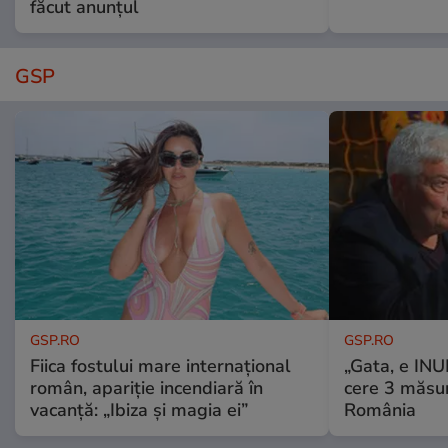
făcut anunțul
GSP
GSP.RO
GSP.RO
Fiica fostului mare internațional
„Gata, e IN
român, apariție incendiară în
cere 3 măsu
vacanță: „Ibiza și magia ei”
România