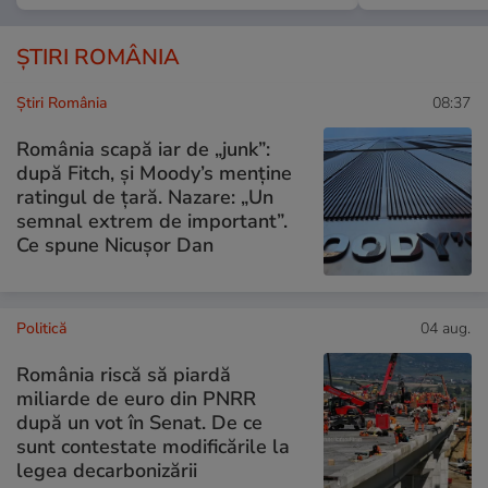
ȘTIRI ROMÂNIA
Știri România
08:37
România scapă iar de „junk”:
după Fitch, și Moody’s menține
ratingul de țară. Nazare: „Un
semnal extrem de important”.
Ce spune Nicușor Dan
Politică
04 aug.
România riscă să piardă
miliarde de euro din PNRR
după un vot în Senat. De ce
sunt contestate modificările la
legea decarbonizării