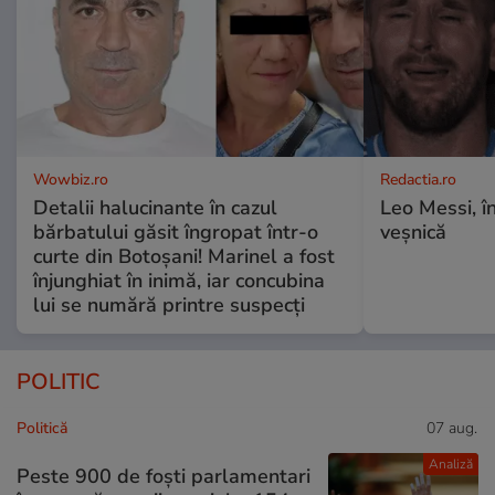
Wowbiz.ro
Redactia.ro
Detalii halucinante în cazul
Leo Messi, î
bărbatului găsit îngropat într-o
veșnică
curte din Botoșani! Marinel a fost
înjunghiat în inimă, iar concubina
lui se numără printre suspecți
POLITIC
Politică
07 aug.
Analiză
Peste 900 de foști parlamentari