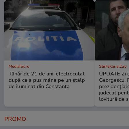
Mediafax.ro
StirileKanalD.ro
Tânăr de 21 de ani, electrocutat
UPDATE Zi d
după ce a pus mâna pe un stâlp
Georgescu! F
de iluminat din Constanța
prezidențiale
judecat pent
lovitură de s
PROMO