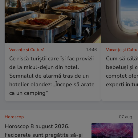
Vacanțe și Cultură
18:46
Vacanțe și Cultu
Ce riscă turiștii care își fac provizii
Cum să călăt
de la micul-dejun din hotel.
bebeluși și c
Semnalul de alarmă tras de un
complet oferi
hotelier olandez: „Începe să arate
experți în tu
ca un camping”
Horoscop
07 aug.
Horoscop 8 august 2026.
Fecioarele sunt pregătite să-și