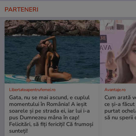
PARTENERI
Libertateapentrufemei.ro
Avantaje.ro
Gata, nu se mai ascund, e cuplul
Cum arată v
momentului în România! A ieșit
ce și-a făcut
soarele și pe strada ei, iar lui i-a
purtat ochel
pus Dumnezeu mâna în cap!
să nu sperii c
Felicitări, să fiți fericiți! Că frumoși
sunteți!