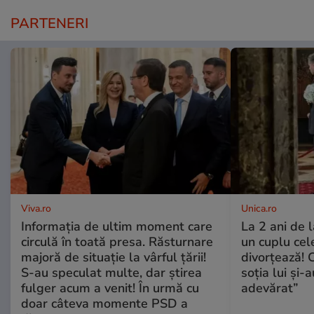
PARTENERI
Viva.ro
Unica.ro
Informația de ultim moment care
La 2 ani de 
circulă în toată presa. Răsturnare
un cuplu ce
majoră de situație la vârful țării!
divorțează! C
S-au speculat multe, dar știrea
soția lui și-
fulger acum a venit! În urmă cu
adevărat”
doar câteva momente PSD a