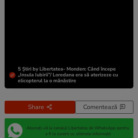
5 Știri by Libertatea- Monden: Când începe
„Insula Iubirii”/ Loredana era să aterizeze cu
elicopterul la o mănăstire
Share
Comentează
Abonați-vă la canalul Libertatea de WhatsApp pentru
a fi la curent cu ultimele informații