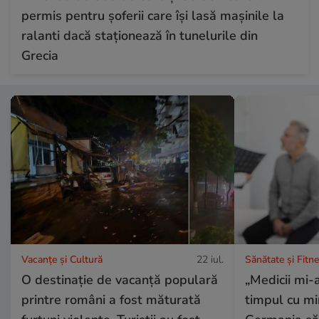
permis pentru șoferii care își lasă mașinile la
ralanti dacă staționează în tunelurile din
Grecia
Vacanțe și Cultură
22 iul.
Sănătate și Fitn
O destinație de vacanță populară
„Medicii mi-a
printre români a fost măturată
timpul cu mi