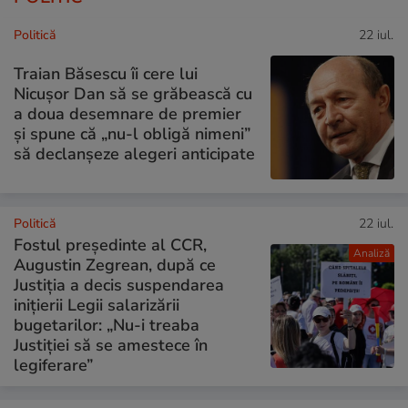
Politică
22 iul.
Traian Băsescu îi cere lui
Nicușor Dan să se grăbească cu
a doua desemnare de premier
și spune că „nu-l obligă nimeni”
să declanșeze alegeri anticipate
Politică
22 iul.
Fostul președinte al CCR,
Analiză
Augustin Zegrean, după ce
Justiția a decis suspendarea
inițierii Legii salarizării
bugetarilor: „Nu-i treaba
Justiției să se amestece în
legiferare”