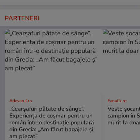
PARTENERI
Adevarul.ro
Fanatik.ro
„Cearșafuri pătate de sânge”.
Veste șocantă
Experiența de coșmar pentru un
campion în S
român într-o destinație populară
murit la doa
din Grecia: „Am făcut bagajele și
am plecat”