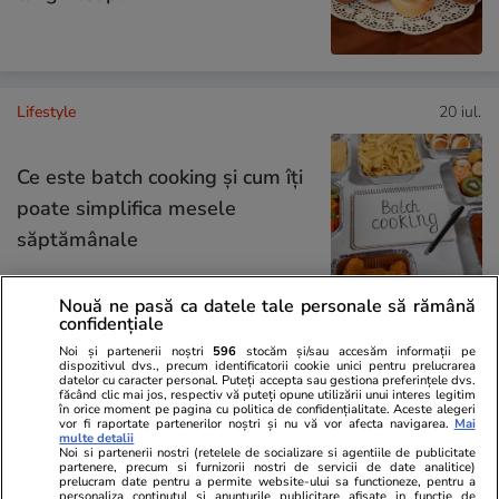
Lifestyle
20 iul.
Ce este batch cooking și cum îți
poate simplifica mesele
săptămânale
Nouă ne pasă ca datele tale personale să rămână
confidențiale
Lifestyle
20 iul.
Noi și partenerii noștri
596
stocăm și/sau accesăm informații pe
dispozitivul dvs., precum identificatorii cookie unici pentru prelucrarea
datelor cu caracter personal. Puteți accepta sau gestiona preferințele dvs.
făcând clic mai jos, respectiv vă puteți opune utilizării unui interes legitim
în orice moment pe pagina cu politica de confidențialitate. Aceste alegeri
Ce este agar-agar și cum se
vor fi raportate partenerilor noștri și nu vă vor afecta navigarea.
Mai
multe detalii
utilizează
Noi si partenerii nostri (retelele de socializare si agentiile de publicitate
partenere, precum si furnizorii nostri de servicii de date analitice)
prelucram date pentru a permite website-ului sa functioneze, pentru a
personaliza continutul si anunturile publicitare afisate in functie de