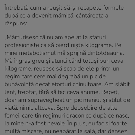
Întrebată cum a reușit să-și recapete formele
după ce a devenit mămică, cântăreața a
răspuns:
„Mărturisesc că nu am apelat la sfaturi
profesioniste ca să pierd niște kilograme. Pe
mine metabolismul mă sprijină dintotdeauna.
Mă îngraș greu și atunci când totuși pun ceva
kilograme, reușesc să scap de ele printr-un
regim care cere mai degrabă un pic de
bunăvoință decât eforturi chinuitoare. Am slăbit
lent, treptat, fără să fac ceva anume. Repet,
doar am supravegheat un pic meniul și stilul de
viață, nimic altceva. Spre deosebire de alte
femei, care țin regimuri draconice după ce nasc,
la mine n-a fost nevoie. În plus, eu fac și foarte
multă mișcare, nu neapărat la sală, dar dansez