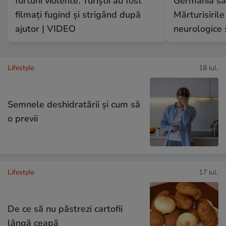
furtuni violente. Turiștii au fost
Germania să 
filmați fugind și strigând după
Mărturisirile
ajutor | VIDEO
neurologice 
Lifestyle
18 iul.
Semnele deshidratării și cum să
o previi
Lifestyle
17 iul.
De ce să nu păstrezi cartofii
lângă ceapă