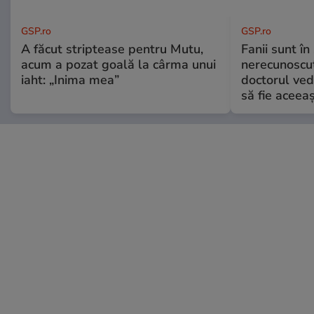
GSP.ro
GSP.ro
A făcut striptease pentru Mutu,
Fanii sunt în 
acum a pozat goală la cârma unui
nerecunoscut
iaht: „Inima mea”
doctorul ved
să fie aceea