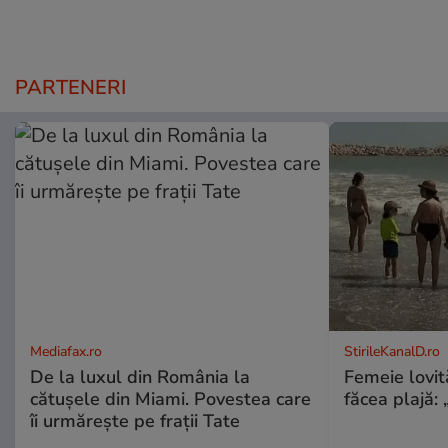
PARTENERI
Mediafax.ro
StirileKanalD.ro
De la luxul din România la
Femeie lovit
cătușele din Miami. Povestea care
făcea plajă: „
îi urmărește pe frații Tate