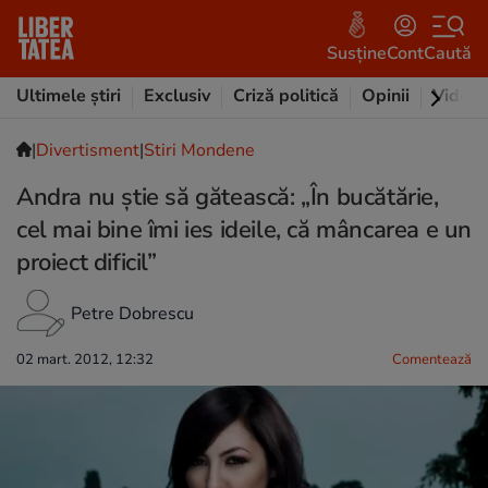
Susține
Cont
Caută
Ultimele știri
Exclusiv
Criză politică
Opinii
Video
|
Divertisment
|
Stiri Mondene
Andra nu știe să gătească: „În bucătărie,
cel mai bine îmi ies ideile, că mâncarea e un
proiect dificil”
Petre Dobrescu
02 mart. 2012, 12:32
Comentează