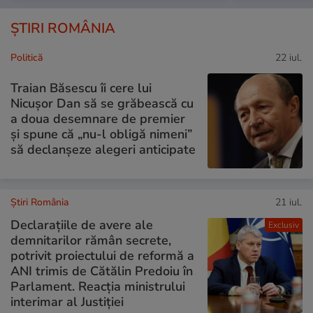
ȘTIRI ROMÂNIA
Politică
22 iul.
Traian Băsescu îi cere lui
Nicușor Dan să se grăbească cu
a doua desemnare de premier
și spune că „nu-l obligă nimeni”
să declanșeze alegeri anticipate
Știri România
21 iul.
Declarațiile de avere ale
Exclusiv
demnitarilor rămân secrete,
potrivit proiectului de reformă a
ANI trimis de Cătălin Predoiu în
Parlament. Reacția ministrului
interimar al Justiției