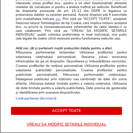
interesele si/sau profilul dvs., pentru a va oferi functionalitati aferente
retelelor de socializare si pentru a analiza traficul pe website. Beneficiati
de drepturile prevazute de art. 15-22 din GDPR in legatura cu
prelucrarea datelor cu caracter personal. Aceste drepturi pot fi exercitate
prin modalitatea indicata
aici
. Prin click pe “ACCEPT TOATE”, acceptati
Știri România
22 iul.
folosirea tuturor Tehnologiilor de tip Cookie, care implica inclusiv acceptul
dvs. cu privire la stocarea/accesarea informatiilor de catre Vendor-ii cu
care colaboram. Prin click pe “VREAU SA MODIFIC SETARILE
Fake news despre inspecții ale
INDIVIDUAL” puteti schimba preferintele in mod individual, mai putin
cele legate de cookie strict necesare pentru functionarea website-ului.
spionilor ruși la bazele din
Atât noi, cât și partenerii noștri prelucrăm datele pentru a oferi:
România, demontat de MApN:
Măsurarea performanței reclamelor. Utilizarea profilurilor pentru
„Afirmația este falsă”
selectarea conținutului personalizat. Stocarea și/sau accesarea
informațiilor de pe un dispozitiv. Dezvoltarea și îmbunătățirea serviciilor.
Crearea profilurilor de conținut personalizat. Utilizarea profilurilor pentru
selectarea publicității personalizate. Crearea profilurilor pentru
publicitate personalizată. Măsurarea performanței conținutului.
Înțelegerea publicului prin statistici sau combinații de date din surse
Știri România
22 iul.
diferite. Utilizarea datelor limitate pentru a selecta conținutul. Utilizarea
de date limitate pentru a selecta publicitatea. Date precise de geolocație
și identificarea prin scanarea dispozitivului.
Sorin Blejnar, fostul șef ANAF,
Listă parteneri (furnizori)
condamnat definitiv la 5 ani de
închisoare, a scăpat de acuzație
ACCEPT TOATE
pentru că fapta s-a prescris
VREAU SA MODIFIC SETARILE INDIVIDUAL