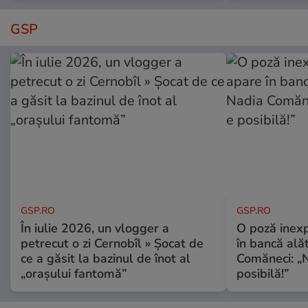
GSP
GSP.RO
GSP.RO
În iulie 2026, un vlogger a
O poză inexp
petrecut o zi Cernobîl » Șocat de
în bancă ală
ce a găsit la bazinul de înot al
Comăneci: „N
„orașului fantomă”
posibilă!”