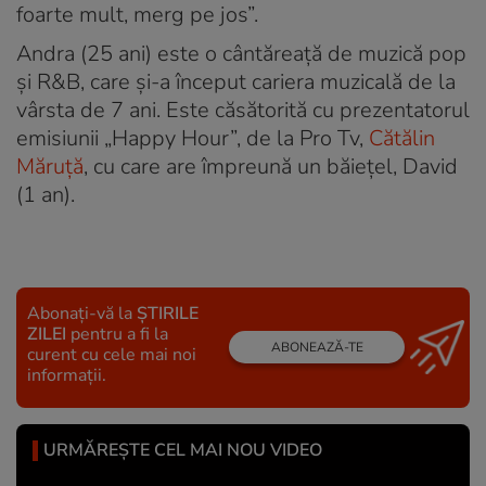
foarte mult, merg pe jos”.
Andra (25 ani) este o cântăreață de muzică pop
și R&B, care și-a început cariera muzicală de la
vârsta de 7 ani. Este căsătorită cu prezentatorul
emisiunii „Happy Hour”, de la Pro Tv,
Cătălin
Măruță
, cu care are împreună un băiețel, David
(1 an).
Abonați-vă la
ȘTIRILE
ZILEI
pentru a fi la
ABONEAZĂ-TE
curent cu cele mai noi
informații.
URMĂREȘTE CEL MAI NOU VIDEO