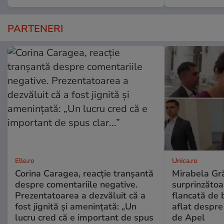
PARTENERI
Elle.ro
Unica.ro
Corina Caragea, reacție tranșantă
Mirabela Gră
despre comentariile negative.
surprinzătoar
Prezentatoarea a dezvăluit că a
flancată de 
fost jignită și amenințată: „Un
aflat despre
lucru cred că e important de spus
de Apel