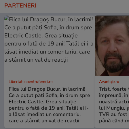
PARTENERI
Libertateapentrufemei.ro
Avantaje.ro
Fiica lui Dragoș Bucur, în lacrimi!
Trist, foarte
Ce a putut păți Sofia, în drum spre
împreună, în
Electric Castle. Grea situație
noastră actri
pentru o fată de 19 ani! Tatăl ei i-
lui Mungiu, ș
a lăsat imediat un comentariu,
TVR au fost 
care a stârnit un val de reacții
până când mo