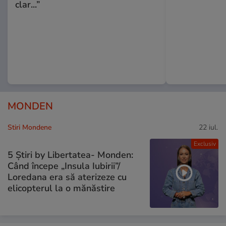
clar...”
MONDEN
Stiri Mondene
22 iul.
Exclusiv
5 Știri by Libertatea- Monden:
Când începe „Insula Iubirii”/
Loredana era să aterizeze cu
elicopterul la o mănăstire