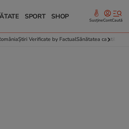
ĂTATE
SPORT
SHOP
Susține
Cont
Caută
Sănătate și Fitness
ce
 culinare
-România
Știri Verificate by Factual
Sănătatea ca stil de vi
 și legume
rea plantelor