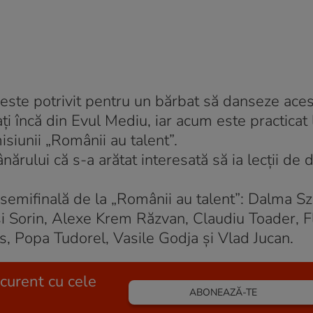
 este potrivit pentru un bărbat să danseze acest 
ți încă din Evul Mediu, iar acum este practicat 
isiunii „Românii au talent”.
nărului că s-a arătat interesată să ia lecții de 
 semifinală de la „Românii au talent”: Dalma Sz
și Sorin, Alexe Krem Răzvan, Claudiu Toader, F
, Popa Tudorel, Vasile Godja și Vlad Jucan.
 curent cu cele
ABONEAZĂ-TE