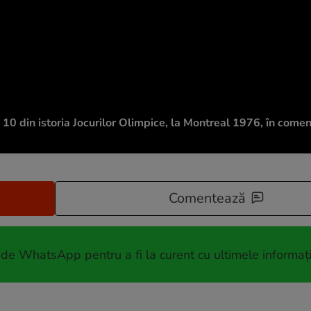
0 din istoria Jocurilor Olimpice, la Montreal 1976, în coment
Comentează
 de WhatsApp pentru a fi la curent cu ultimele informați