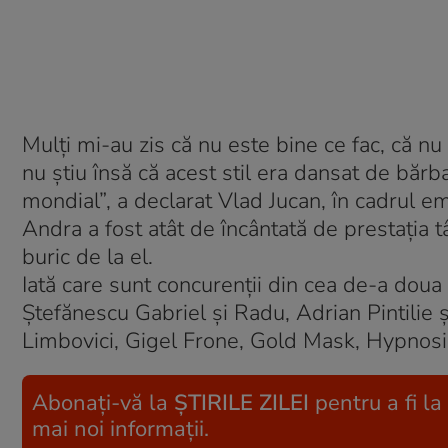
Mulți mi-au zis că nu este bine ce fac, că nu
nu știu însă că acest stil era dansat de bărba
mondial”, a declarat Vlad Jucan, în cadrul em
Andra a fost atât de încântată de prestația tâ
buric de la el.
Iată care sunt concurenții din cea de-a doua
Ștefănescu Gabriel și Radu, Adrian Pintilie 
Limbovici, Gigel Frone, Gold Mask, Hypnosis
Abonați-vă la
ȘTIRILE ZILEI
pentru a fi la
mai noi informații.