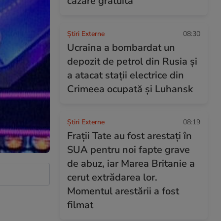
cazare gratuită
Știri Externe
08:30
Ucraina a bombardat un
depozit de petrol din Rusia și
a atacat stații electrice din
Crimeea ocupată și Luhansk
Știri Externe
08:19
Frații Tate au fost arestați în
SUA pentru noi fapte grave
de abuz, iar Marea Britanie a
cerut extrădarea lor.
Momentul arestării a fost
filmat