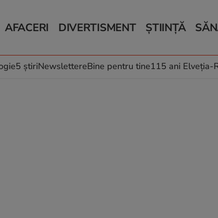
AFACERI
DIVERTISMENT
ȘTIINȚĂ
SĂN
Bani și Afaceri
Monden
Știri Știință
Știri 
Auto
Horoscop
Schimbări climati
Relații
Locuri de muncă
Muzică și Filme
Rețete
ogie
5 știri
Newslettere
Bine pentru tine
115 ani Elveția
Imobiliare.ro
Vacanțe și Cultură
Fructe
eJobs.ro
Îngriji