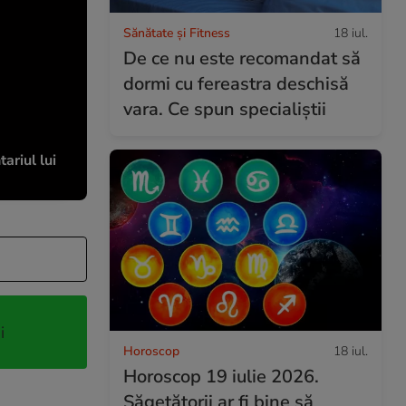
Sănătate și Fitness
18 iul.
De ce nu este recomandat să
dormi cu fereastra deschisă
vara. Ce spun specialiștii
ariul lui
i
Horoscop
18 iul.
Horoscop 19 iulie 2026.
Săgetătorii ar fi bine să