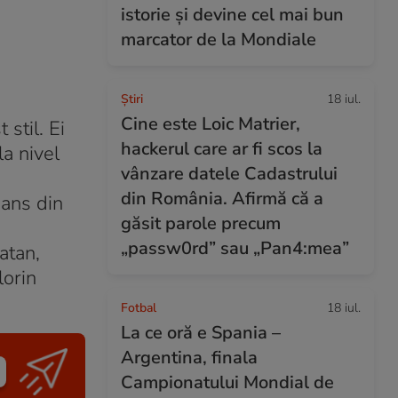
istorie și devine cel mai bun
marcator de la Mondiale
Ştiri
18 iul.
Cine este Loic Matrier,
stil. Ei
hackerul care ar fi scos la
la nivel
vânzare datele Cadastrului
din România. Afirmă că a
dans din
găsit parole precum
„passw0rd” sau „Pan4:mea”
atan,
lorin
Fotbal
18 iul.
La ce oră e Spania –
Argentina, finala
Campionatului Mondial de