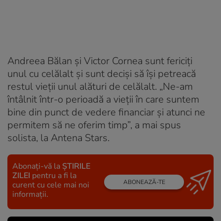
Andreea Bălan și Victor Cornea sunt fericiți
unul cu celălalt și sunt deciși să își petreacă
restul vieții unul alături de celălalt. „Ne-am
întâlnit într-o perioadă a vieții în care suntem
bine din punct de vedere financiar și atunci ne
permitem să ne oferim timp”, a mai spus
solista, la Antena Stars.
Abonați-vă la
ȘTIRILE
ZILEI
pentru a fi la
ABONEAZĂ-TE
curent cu cele mai noi
informații.