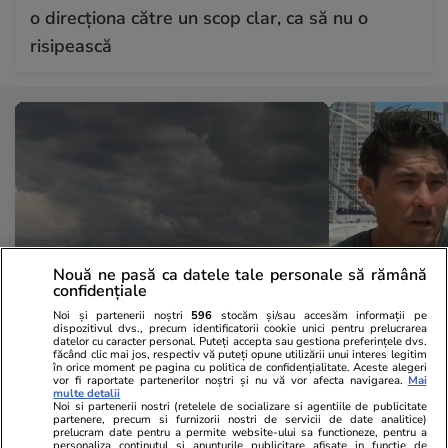
o direcționa către un scop clar, ca să nu o
risipească
Nouă ne pasă ca datele tale personale să rămână
confidențiale
Noi și partenerii noștri
596
stocăm și/sau accesăm informații pe
dispozitivul dvs., precum identificatorii cookie unici pentru prelucrarea
Lifestyle
27 iul.
Lifestyle
datelor cu caracter personal. Puteți accepta sau gestiona preferințele dvs.
făcând clic mai jos, respectiv vă puteți opune utilizării unui interes legitim
Ce sunt norii pyrocumulonimbus
Povestea inc
în orice moment pe pagina cu politica de confidențialitate. Aceste alegeri
vor fi raportate partenerilor noștri și nu vă vor afecta navigarea.
Mai
care alimentează dezastrele din
marinar care 
multe detalii
Noi si partenerii nostri (retelele de socializare si agentiile de publicitate
Europa: „Întrebarea este dacă
derivă în Pac
partenere, precum si furnizorii nostri de servicii de date analitice)
prelucram date pentru a permite website-ului sa functioneze, pentru a
vine unul marți sau miercuri”
săptămână”.
personaliza continutul si anunturile publicitare afisate in functie de