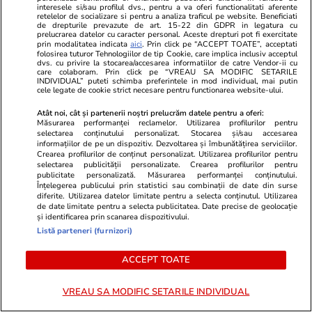
interesele si/sau profilul dvs., pentru a va oferi functionalitati aferente
supraviețuia
retelelor de socializare si pentru a analiza traficul pe website. Beneficiati
de drepturile prevazute de art. 15-22 din GDPR in legatura cu
prelucrarea datelor cu caracter personal. Aceste drepturi pot fi exercitate
prin modalitatea indicata
aici
. Prin click pe “ACCEPT TOATE”, acceptati
folosirea tuturor Tehnologiilor de tip Cookie, care implica inclusiv acceptul
dvs. cu privire la stocarea/accesarea informatiilor de catre Vendor-ii cu
Vacanțe și Cultură
26 iul.
care colaboram. Prin click pe “VREAU SA MODIFIC SETARILE
INDIVIDUAL” puteti schimba preferintele in mod individual, mai putin
cele legate de cookie strict necesare pentru functionarea website-ului.
Care sunt lucrurile pe care le
Atât noi, cât și partenerii noștri prelucrăm datele pentru a oferi:
Măsurarea performanței reclamelor. Utilizarea profilurilor pentru
uităm cel mai des când plecăm
selectarea conținutului personalizat. Stocarea și/sau accesarea
informațiilor de pe un dispozitiv. Dezvoltarea și îmbunătățirea serviciilor.
în concediu
Crearea profilurilor de conținut personalizat. Utilizarea profilurilor pentru
selectarea publicității personalizate. Crearea profilurilor pentru
publicitate personalizată. Măsurarea performanței conținutului.
Înțelegerea publicului prin statistici sau combinații de date din surse
diferite. Utilizarea datelor limitate pentru a selecta conținutul. Utilizarea
de date limitate pentru a selecta publicitatea. Date precise de geolocație
Lifestyle
26 iul.
și identificarea prin scanarea dispozitivului.
Listă parteneri (furnizori)
Cum să gătești în 2 ore pentru
ACCEPT TOATE
toată săptămâna – 5 idei de
VREAU SA MODIFIC SETARILE INDIVIDUAL
mese pentru 7 zile