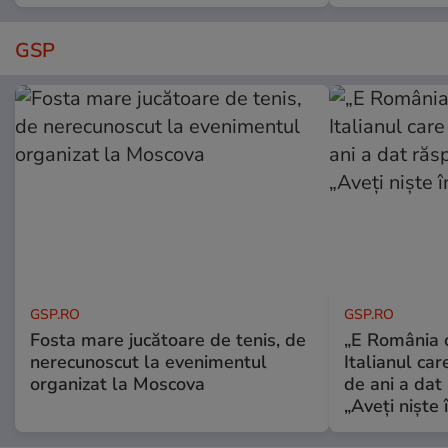
GSP
GSP.RO
GSP.RO
Fosta mare jucătoare de tenis, de
„E România o
nerecunoscut la evenimentul
Italianul car
organizat la Moscova
de ani a dat 
„Aveți niște î