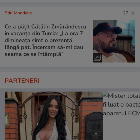
Stiri Mondene
27 iul.
Ce a pățit Cătălin Zmărăndescu
în vacanța din Turcia: „La ora 7
dimineața simt o prezență
lângă pat. Încercam să-mi dau
seama ce se întâmplă”
PARTENERI