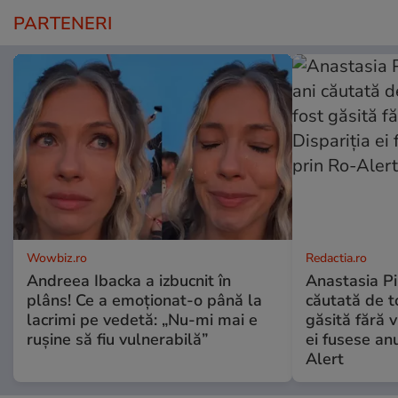
PARTENERI
Wowbiz.ro
Redactia.ro
Andreea Ibacka a izbucnit în
Anastasia Pi
plâns! Ce a emoționat-o până la
căutată de t
lacrimi pe vedetă: „Nu-mi mai e
găsită fără v
rușine să fiu vulnerabilă”
ei fusese anu
Alert