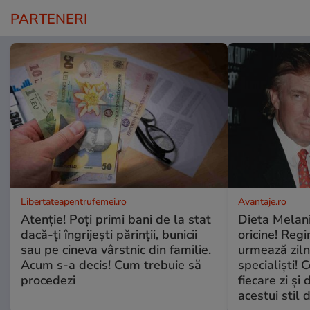
PARTENERI
Libertateapentrufemei.ro
Avantaje.ro
Atenție! Poți primi bani de la stat
Dieta Melan
dacă-ți îngrijești părinții, bunicii
oricine! Regi
sau pe cineva vârstnic din familie.
urmează zilni
Acum s-a decis! Cum trebuie să
specialiști! 
procedezi
fiecare zi și 
acestui stil 