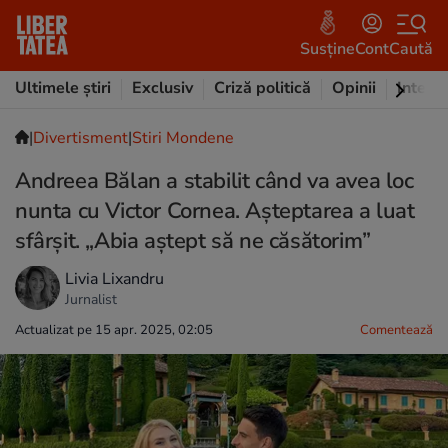
Susține
Cont
Caută
Ultimele știri
Exclusiv
Criză politică
Opinii
Intervi
|
Divertisment
|
Stiri Mondene
Andreea Bălan a stabilit când va avea loc
nunta cu Victor Cornea. Așteptarea a luat
sfârșit. „Abia aștept să ne căsătorim”
Livia Lixandru
Jurnalist
Actualizat pe 15 apr. 2025, 02:05
Comentează