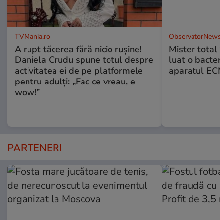
TVMania.ro
ObservatorNews
A rupt tăcerea fără nicio rușine!
Mister total î
Daniela Crudu spune totul despre
luat o bacter
activitatea ei de pe platformele
aparatul ECM
pentru adulți: „Fac ce vreau, e
wow!”
PARTENERI