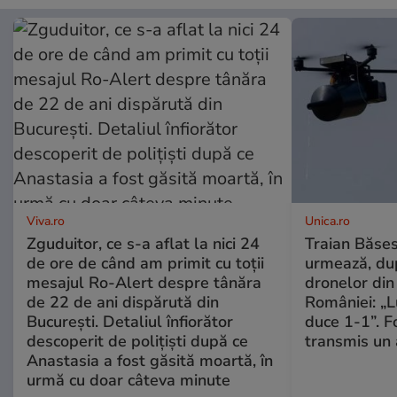
Viva.ro
Unica.ro
Zguduitor, ce s-a aflat la nici 24
Traian Băses
de ore de când am primit cu toții
urmează, du
mesajul Ro-Alert despre tânăra
dronelor din 
de 22 de ani dispărută din
României: „L
București. Detaliul înfiorător
duce 1-1”. F
descoperit de polițiști după ce
transmis un 
Anastasia a fost găsită moartă, în
urmă cu doar câteva minute