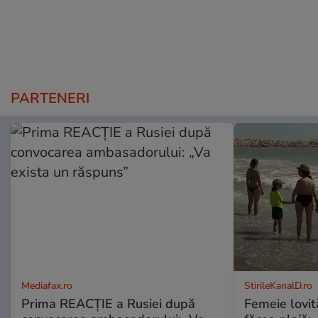
PARTENERI
Mediafax.ro
StirileKanalD.ro
Prima REACȚIE a Rusiei după
Femeie lovit