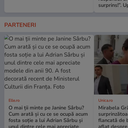
surprins!”. 
PARTENERI
Elle.ro
Unica.ro
O mai ții minte pe Janine Sârbu?
Mirabela Gră
Cum arată și cu ce se ocupă acum
surprinzătoar
fosta soție a lui Adrian Sârbu și
flancată de 
unul dintre cele mai apreciate
aflat despre