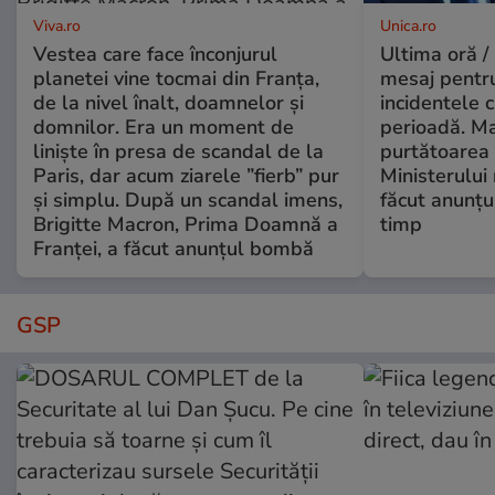
Viva.ro
Unica.ro
Vestea care face înconjurul
Ultima oră /
planetei vine tocmai din Franța,
mesaj pentr
de la nivel înalt, doamnelor și
incidentele 
domnilor. Era un moment de
perioadă. Ma
liniște în presa de scandal de la
purtătoarea 
Paris, dar acum ziarele ”fierb” pur
Ministerului
și simplu. După un scandal imens,
făcut anunțu
Brigitte Macron, Prima Doamnă a
timp
Franței, a făcut anunțul bombă
GSP