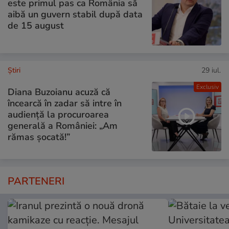
este primul pas ca România să
aibă un guvern stabil după data
de 15 august
Ştiri
29 iul.
Exclusiv
Diana Buzoianu acuză că
încearcă în zadar să intre în
audiență la procuroarea
generală a României: „Am
rămas șocată!”
PARTENERI