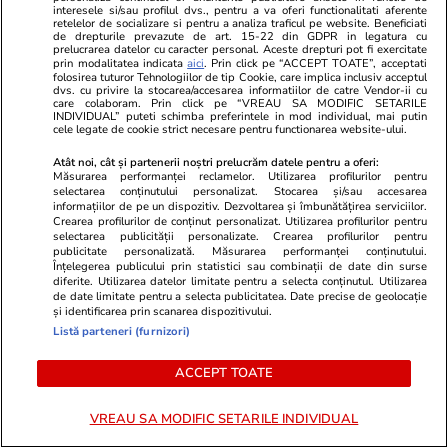
interesele si/sau profilul dvs., pentru a va oferi functionalitati aferente
retelelor de socializare si pentru a analiza traficul pe website. Beneficiati
Horoscop
29 iul.
de drepturile prevazute de art. 15-22 din GDPR in legatura cu
prelucrarea datelor cu caracter personal. Aceste drepturi pot fi exercitate
Horoscop 30 iulie 2026. Tauriii se interesează
prin modalitatea indicata
aici
. Prin click pe “ACCEPT TOATE”, acceptati
folosirea tuturor Tehnologiilor de tip Cookie, care implica inclusiv acceptul
mai puțin ce se discută în spatele ușilor
dvs. cu privire la stocarea/accesarea informatiilor de catre Vendor-ii cu
care colaboram. Prin click pe “VREAU SA MODIFIC SETARILE
închise, gestionează mai bine orice sursă de
INDIVIDUAL” puteti schimba preferintele in mod individual, mai putin
cele legate de cookie strict necesare pentru functionarea website-ului.
stres
Atât noi, cât și partenerii noștri prelucrăm datele pentru a oferi:
Măsurarea performanței reclamelor. Utilizarea profilurilor pentru
selectarea conținutului personalizat. Stocarea și/sau accesarea
informațiilor de pe un dispozitiv. Dezvoltarea și îmbunătățirea serviciilor.
Crearea profilurilor de conținut personalizat. Utilizarea profilurilor pentru
selectarea publicității personalizate. Crearea profilurilor pentru
publicitate personalizată. Măsurarea performanței conținutului.
Înțelegerea publicului prin statistici sau combinații de date din surse
diferite. Utilizarea datelor limitate pentru a selecta conținutul. Utilizarea
de date limitate pentru a selecta publicitatea. Date precise de geolocație
și identificarea prin scanarea dispozitivului.
Listă parteneri (furnizori)
ACCEPT TOATE
VREAU SA MODIFIC SETARILE INDIVIDUAL
Sănătate și Fitness
29 iul.
Lifestyle