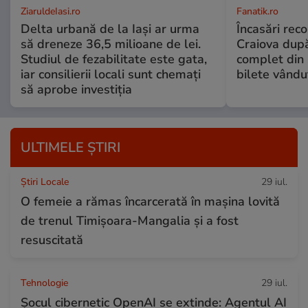
ZiaruldeIasi.ro
Fanatik.ro
Delta urbană de la Iași ar urma
Încasări reco
să dreneze 36,5 milioane de lei.
Craiova dup
Studiul de fezabilitate este gata,
complet din 
iar consilierii locali sunt chemați
bilete vându
să aprobe investiția
ULTIMELE ȘTIRI
Știri Locale
29 iul.
O femeie a rămas încarcerată în mașina lovită
de trenul Timișoara-Mangalia şi a fost
resuscitată
Tehnologie
29 iul.
Șocul cibernetic OpenAI se extinde: Agentul AI