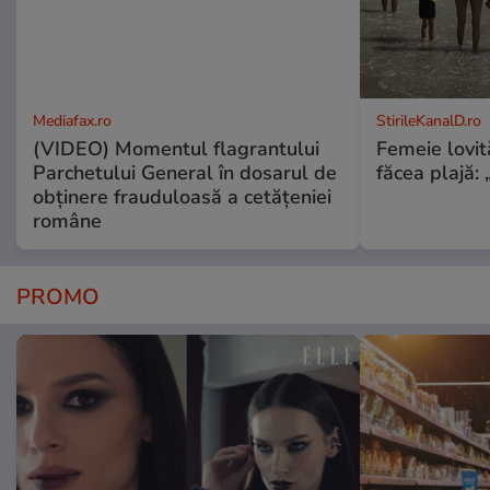
Mediafax.ro
StirileKanalD.ro
(VIDEO) Momentul flagrantului
Femeie lovit
Parchetului General în dosarul de
făcea plajă: „
obținere frauduloasă a cetățeniei
române
PROMO