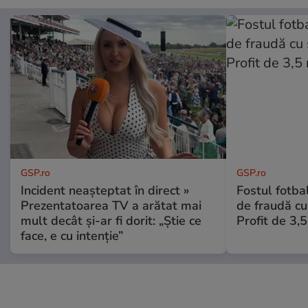
GSP.ro
GSP.ro
Incident neașteptat în direct »
Fostul fotba
Prezentatoarea TV a arătat mai
de fraudă cu 
mult decât și-ar fi dorit: „Știe ce
Profit de 3,
face, e cu intenție”