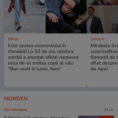
Elle.ro
Unica.ro
Este vestea momentului în
Mirabela Gră
showbiz! La 53 de ani, celebra
surprinzătoar
actriță a anunțat oficial nașterea
flancată de 
celui de-al treilea copil al său:
aflat despre
"Bun venit în lume, fiule"
de Apel
MONDEN
Stiri Mondene
29 iul.