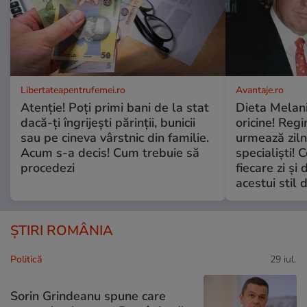
Libertateapentrufemei.ro
Avantaje.ro
Atenție! Poți primi bani de la stat
Dieta Melan
dacă-ți îngrijești părinții, bunicii
oricine! Regi
sau pe cineva vârstnic din familie.
urmează zilni
Acum s-a decis! Cum trebuie să
specialiști! 
procedezi
fiecare zi și 
acestui stil 
ȘTIRI ROMÂNIA
Politică
29 iul.
Sorin Grindeanu spune care