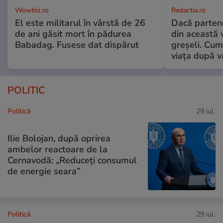
Wowbiz.ro
Redactia.ro
El este militarul în vârstă de 26
Dacă parten
de ani găsit mort în pădurea
din această v
Babadag. Fusese dat dispărut
greșeli. Cum 
viața după v
POLITIC
Politică
29 iul.
Ilie Bolojan, după oprirea
ambelor reactoare de la
Cernavodă: „Reduceți consumul
de energie seara”
Politică
29 iul.