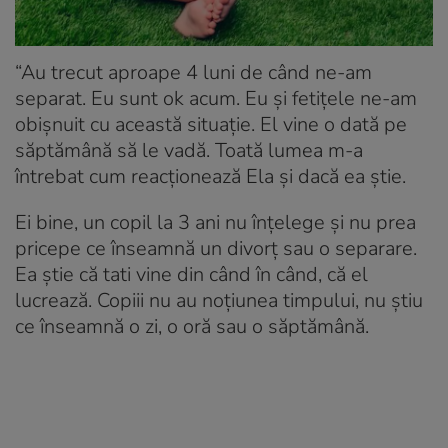
“Au trecut aproape 4 luni de când ne-am
separat. Eu sunt ok acum. Eu și fetițele ne-am
obișnuit cu această situație. El vine o dată pe
săptămână să le vadă. Toată lumea m-a
întrebat cum reacționează Ela și dacă ea știe.
Ei bine, un copil la 3 ani nu înțelege și nu prea
pricepe ce înseamnă un divorț sau o separare.
Ea știe că tati vine din când în când, că el
lucrează. Copiii nu au noțiunea timpului, nu știu
ce înseamnă o zi, o oră sau o săptămână.