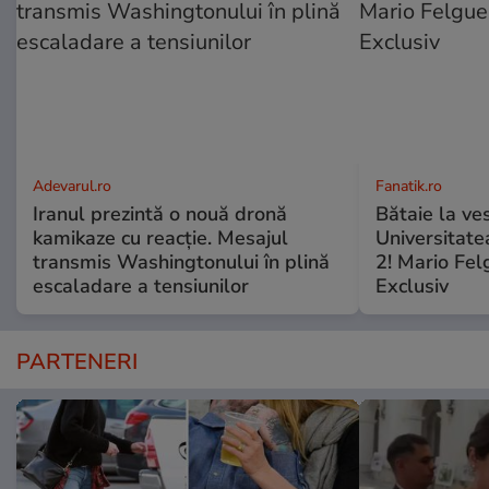
Adevarul.ro
Fanatik.ro
Iranul prezintă o nouă dronă
Bătaie la ve
kamikaze cu reacție. Mesajul
Universitate
transmis Washingtonului în plină
2! Mario Fel
escaladare a tensiunilor
Exclusiv
PARTENERI