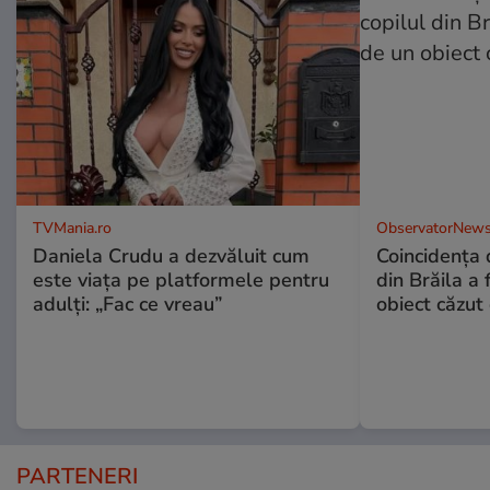
TVMania.ro
ObservatorNews
Daniela Crudu a dezvăluit cum
Coincidența d
este viața pe platformele pentru
din Brăila a 
adulți: „Fac ce vreau”
obiect căzut 
PARTENERI