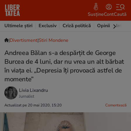
Susține
Cont
Caută
Ultimele știri
Exclusiv
Criză politică
Opinii
Intervi
|
Divertisment
|
Stiri Mondene
Andreea Bălan s-a despărțit de George
Burcea de 4 luni, dar nu vrea un alt bărbat
în viața ei. „Depresia îți provoacă astfel de
momente”
Livia Lixandru
Jurnalist
Actualizat pe 20 mai 2020, 15:20
Comentează