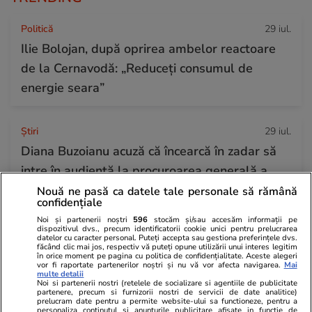
Politică
29 iul.
Ilie Bolojan, după oprirea ambelor reactoare
de la Cernavodă: „Reduceți consumul de
energie seara”
Ştiri
29 iul.
Diana Buzoianu acuză că încearcă în zadar să
intre în audiență la procuroarea generală a
României: „Am rămas șocată!”
Nouă ne pasă ca datele tale personale să rămână
confidențiale
Noi și partenerii noștri
596
stocăm și/sau accesăm informații pe
dispozitivul dvs., precum identificatorii cookie unici pentru prelucrarea
Știri Externe
29 iul.
datelor cu caracter personal. Puteți accepta sau gestiona preferințele dvs.
făcând clic mai jos, respectiv vă puteți opune utilizării unui interes legitim
Ultima noapte a prințului saudit găsit mort
în orice moment pe pagina cu politica de confidențialitate. Aceste alegeri
vor fi raportate partenerilor noștri și nu vă vor afecta navigarea.
Mai
într-un hotel de lux din Londra: autopsia a
multe detalii
Noi si partenerii nostri (retelele de socializare si agentiile de publicitate
dezvăluit cauza morții
partenere, precum si furnizorii nostri de servicii de date analitice)
prelucram date pentru a permite website-ului sa functioneze, pentru a
personaliza continutul si anunturile publicitare afisate in functie de