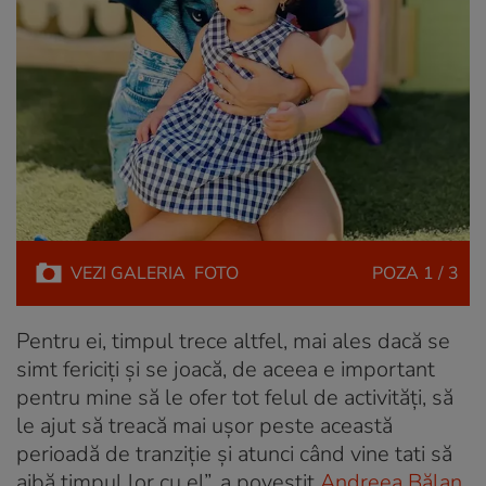
VEZI
GALERIA
FOTO
POZA
1 / 3
Pentru ei, timpul trece altfel, mai ales dacă se
simt fericiți și se joacă, de aceea e important
pentru mine să le ofer tot felul de activități, să
le ajut să treacă mai ușor peste această
perioadă de tranziție și atunci când vine tati să
aibă timpul lor cu el”, a povestit
Andreea Bălan
.