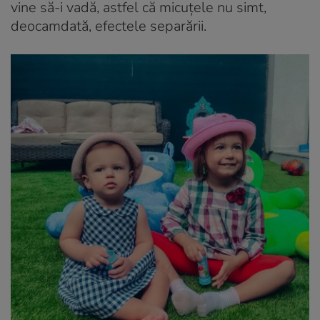
vine să-i vadă, astfel că micuțele nu simt,
deocamdată, efectele separării.