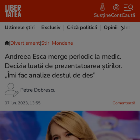
Susține
Cont
Caută
Ultimele știri
Exclusiv
Criză politică
Opinii
Intervi
|
Divertisment
|
Stiri Mondene
Andreea Esca merge periodic la medic.
Decizia luată de prezentatoarea știrilor.
„Îmi fac analize destul de des”
Petre Dobrescu
07 iun. 2023, 13:55
Comentează