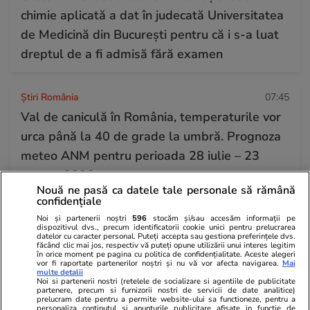
chimie aplicată a dat în judecată Universitatea
de Medicină din București pentru că i s-a luat
dreptul de a fi admisă fără examen
Știri România
07:45
Val de caniculă în România, temperaturile vor
urca până la 40 de grade la umbră. Prognoza
meteo ANM pentru perioada 28 iulie – 23
august 2026
Nouă ne pasă ca datele tale personale să rămână
confidențiale
Știri Externe
07:40
Noi și partenerii noștri
596
stocăm și/sau accesăm informații pe
dispozitivul dvs., precum identificatorii cookie unici pentru prelucrarea
Un costum de baie obișnuit poate duce la o
datelor cu caracter personal. Puteți accepta sau gestiona preferințele dvs.
făcând clic mai jos, respectiv vă puteți opune utilizării unui interes legitim
amendă de sute de euro, în Spania:
în orice moment pe pagina cu politica de confidențialitate. Aceste alegeri
vor fi raportate partenerilor noștri și nu vă vor afecta navigarea.
Mai
multe detalii
„Respectați regula!”
Noi si partenerii nostri (retelele de socializare si agentiile de publicitate
partenere, precum si furnizorii nostri de servicii de date analitice)
prelucram date pentru a permite website-ului sa functioneze, pentru a
personaliza continutul si anunturile publicitare afisate in functie de