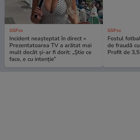
GSP.ro
GSP.ro
Incident neașteptat în direct »
Fostul fotba
Prezentatoarea TV a arătat mai
de fraudă cu 
mult decât și-ar fi dorit: „Știe ce
Profit de 3,
face, e cu intenție”