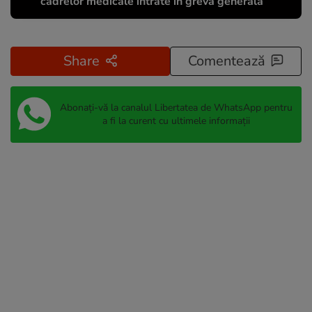
cadrelor medicale intrate în grevă generală
Share
Comentează
Abonați-vă la canalul Libertatea de WhatsApp pentru
a fi la curent cu ultimele informații