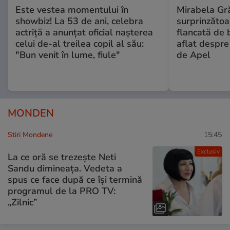
Este vestea momentului în
Mirabela Gră
showbiz! La 53 de ani, celebra
surprinzătoar
actriță a anunțat oficial nașterea
flancată de 
celui de-al treilea copil al său:
aflat despre
"Bun venit în lume, fiule"
de Apel
MONDEN
Stiri Mondene
15:45
Exclusiv
La ce oră se trezește Neti
Sandu dimineața. Vedeta a
spus ce face după ce își termină
programul de la PRO TV:
„Zilnic”