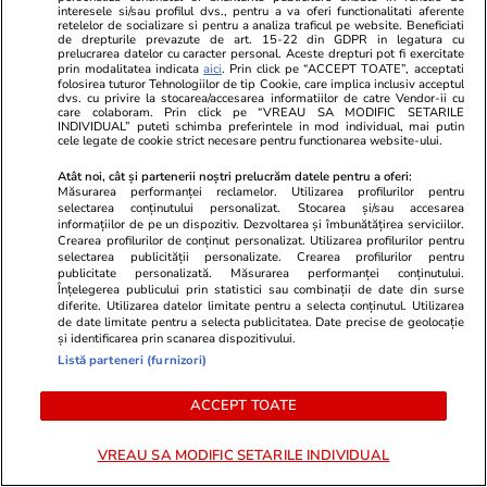
interesele si/sau profilul dvs., pentru a va oferi functionalitati aferente
Horoscop
27 iul.
retelelor de socializare si pentru a analiza traficul pe website. Beneficiati
de drepturile prevazute de art. 15-22 din GDPR in legatura cu
Luna plină din 29 iulie deschide un nou capitol.
prelucrarea datelor cu caracter personal. Aceste drepturi pot fi exercitate
prin modalitatea indicata
aici
. Prin click pe “ACCEPT TOATE”, acceptati
Este momentul astral care îți poate schimba
folosirea tuturor Tehnologiilor de tip Cookie, care implica inclusiv acceptul
dvs. cu privire la stocarea/accesarea informatiilor de catre Vendor-ii cu
direcția vieții
care colaboram. Prin click pe “VREAU SA MODIFIC SETARILE
INDIVIDUAL” puteti schimba preferintele in mod individual, mai putin
cele legate de cookie strict necesare pentru functionarea website-ului.
Atât noi, cât și partenerii noștri prelucrăm datele pentru a oferi:
Măsurarea performanței reclamelor. Utilizarea profilurilor pentru
selectarea conținutului personalizat. Stocarea și/sau accesarea
informațiilor de pe un dispozitiv. Dezvoltarea și îmbunătățirea serviciilor.
Crearea profilurilor de conținut personalizat. Utilizarea profilurilor pentru
selectarea publicității personalizate. Crearea profilurilor pentru
publicitate personalizată. Măsurarea performanței conținutului.
Înțelegerea publicului prin statistici sau combinații de date din surse
diferite. Utilizarea datelor limitate pentru a selecta conținutul. Utilizarea
de date limitate pentru a selecta publicitatea. Date precise de geolocație
și identificarea prin scanarea dispozitivului.
Listă parteneri (furnizori)
ACCEPT TOATE
Sănătate și Fitness
15:02
Vacanțe și Cultu
„Am ajuns de râsul lumii. Veniți
Ce este „skil
VREAU SA MODIFIC SETARILE INDIVIDUAL
12 ore într-o gardă la Floreasca!”
a cuprins pe