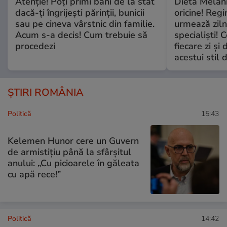
Atenție! Poți primi bani de la stat
Dieta Melan
dacă-ți îngrijești părinții, bunicii
oricine! Regi
sau pe cineva vârstnic din familie.
urmează zilni
Acum s-a decis! Cum trebuie să
specialiști! 
procedezi
fiecare zi și 
acestui stil 
ȘTIRI ROMÂNIA
Politică
15:43
Kelemen Hunor cere un Guvern
de armistițiu până la sfârșitul
anului: „Cu picioarele în găleata
cu apă rece!”
Politică
14:42