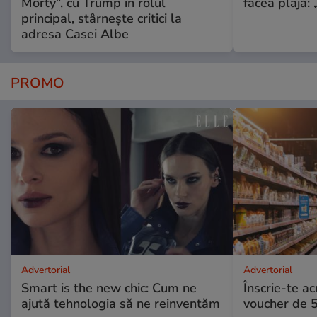
Morty”, cu Trump în rolul
făcea plajă: „
principal, stârnește critici la
adresa Casei Albe
PROMO
Advertorial
Advertorial
Smart is the new chic: Cum ne
Înscrie-te ac
ajută tehnologia să ne reinventăm
voucher de 5