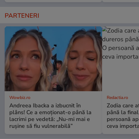
PARTENERI
Wowbiz.ro
Redactia.ro
Andreea Ibacka a izbucnit în
Zodia care a
plâns! Ce a emoționat-o până la
până la fina
lacrimi pe vedetă: „Nu-mi mai e
persoană apr
rușine să fiu vulnerabilă”
ceva import