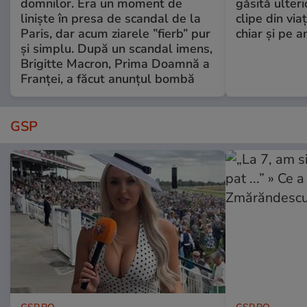
domnilor. Era un moment de
găsită ulter
liniște în presa de scandal de la
clipe din via
Paris, dar acum ziarele ”fierb” pur
chiar și pe a
și simplu. După un scandal imens,
Brigitte Macron, Prima Doamnă a
Franței, a făcut anunțul bombă
GSP