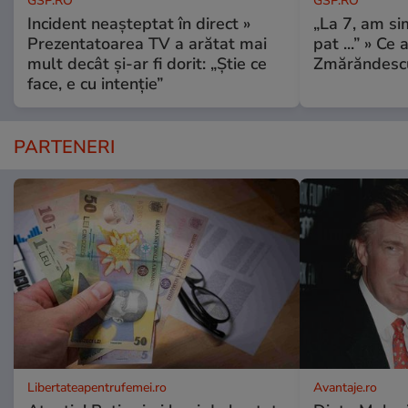
GSP.RO
GSP.RO
Incident neașteptat în direct »
„La 7, am si
Prezentatoarea TV a arătat mai
pat ...” » Ce 
mult decât și-ar fi dorit: „Știe ce
Zmărăndescu
face, e cu intenție”
PARTENERI
Libertateapentrufemei.ro
Avantaje.ro