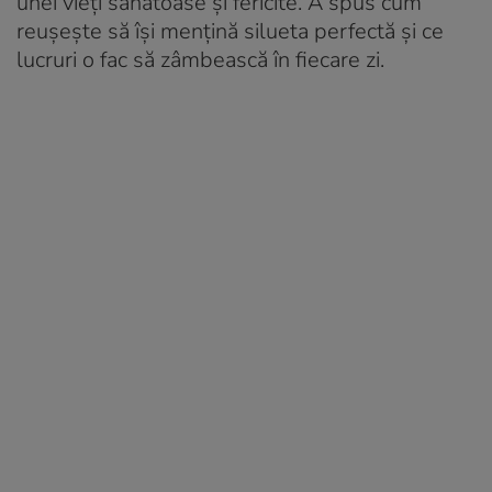
unei vieți sănătoase și fericite. A spus cum
reușește să își mențină silueta perfectă și ce
lucruri o fac să zâmbească în fiecare zi.