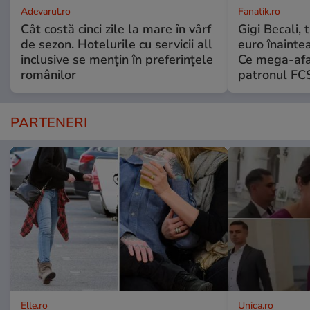
Adevarul.ro
Fanatik.ro
Cât costă cinci zile la mare în vârf
Gigi Becali,
de sezon. Hotelurile cu servicii all
euro înainte
inclusive se mențin în preferințele
Ce mega-afac
românilor
patronul FC
PARTENERI
Elle.ro
Unica.ro