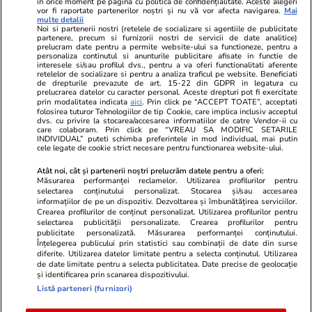
în orice moment pe pagina cu politica de confidențialitate. Aceste alegeri
vor fi raportate partenerilor noștri și nu vă vor afecta navigarea.
Mai
multe detalii
Noi si partenerii nostri (retelele de socializare si agentiile de publicitate
partenere, precum si furnizorii nostri de servicii de date analitice)
prelucram date pentru a permite website-ului sa functioneze, pentru a
personaliza continutul si anunturile publicitare afisate in functie de
interesele si/sau profilul dvs., pentru a va oferi functionalitati aferente
retelelor de socializare si pentru a analiza traficul pe website. Beneficiati
de drepturile prevazute de art. 15-22 din GDPR in legatura cu
prelucrarea datelor cu caracter personal. Aceste drepturi pot fi exercitate
Viva.ro
Unica.ro
prin modalitatea indicata
aici
. Prin click pe “ACCEPT TOATE”, acceptati
folosirea tuturor Tehnologiilor de tip Cookie, care implica inclusiv acceptul
"Nici acum nu îi știu bine. Nu îi știu familia".
Nu și ei! S-au de
dvs. cu privire la stocarea/accesarea informatiilor de catre Vendor-ii cu
A tăcut luni întregi, dar acum Gina Matache a
căsnicie! Cei doi
care colaboram. Prin click pe “VREAU SA MODIFIC SETARILE
spus adevărul despre relația cu ginerele ei,
secret. Nimeni n
INDIVIDUAL” puteti schimba preferintele in mod individual, mai putin
cele legate de cookie strict necesare pentru functionarea website-ului.
Radu Siffr...
motiv al separării
Atât noi, cât și partenerii noștri prelucrăm datele pentru a oferi:
Măsurarea performanței reclamelor. Utilizarea profilurilor pentru
selectarea conținutului personalizat. Stocarea și/sau accesarea
© 2026 Ringier Romania. Toate drepturile rezervate
informațiilor de pe un dispozitiv. Dezvoltarea și îmbunătățirea serviciilor.
Crearea profilurilor de conținut personalizat. Utilizarea profilurilor pentru
selectarea publicității personalizate. Crearea profilurilor pentru
publicitate personalizată. Măsurarea performanței conținutului.
Înțelegerea publicului prin statistici sau combinații de date din surse
diferite. Utilizarea datelor limitate pentru a selecta conținutul. Utilizarea
Actualizare preferințe cookies
de date limitate pentru a selecta publicitatea. Date precise de geolocație
și identificarea prin scanarea dispozitivului.
Listă parteneri (furnizori)