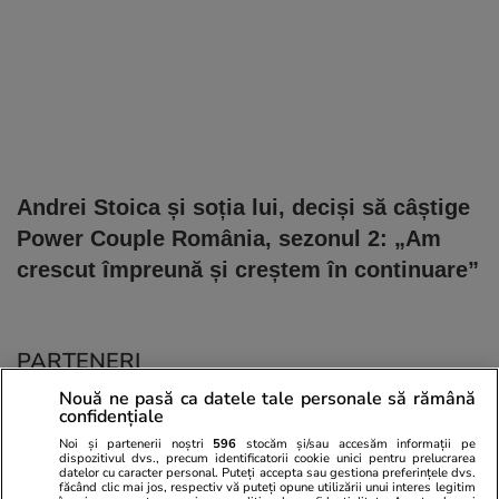
Andrei Stoica și soția lui, deciși să câștige
Power Couple România, sezonul 2: „Am
crescut împreună și creștem în continuare”
PARTENERI
Nouă ne pasă ca datele tale personale să rămână
confidențiale
Noi și partenerii noștri
596
stocăm și/sau accesăm informații pe
dispozitivul dvs., precum identificatorii cookie unici pentru prelucrarea
datelor cu caracter personal. Puteți accepta sau gestiona preferințele dvs.
făcând clic mai jos, respectiv vă puteți opune utilizării unui interes legitim